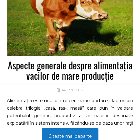
Aspecte generale despre alimentația
vacilor de mare producție
14 Jan 2022
Alimentația este unul dintre cei mai importan și factori din
celebra trilogie „casă, ras-, masă” care pun în valoare
potențialul genetic productiv al animalelor destinate
exploatării în sistem intensiv, făcându-se pe baza unor rații
alimentareRațiile alimentare reprezintă totalitatea
Citeste mai departe
furajelor de natură organică și anorganică (mineralele), ce