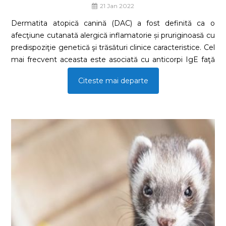
21 Jan 2022
Dermatita atopică canină (DAC) a fost definită ca o
afecţiune cutanată alergică inflamatorie și pruriginoasă cu
predispoziţie genetică şi trăsături clinice caracteristice. Cel
mai frecvent aceasta este asociată cu anticorpi IgE faţă
de aeroalergeni.Deși această definiție cuprinde multe
Citeste mai departe
aspecte ale patogenezei și ale aspectelor clinice ale
afecțiunii, este important să ne reamintim că această
boală nu prezintă semne clinice patognomonice care să
permită punerea unui diagnostic definitiv la interviul inițial
cu proprietarul și la examenul clinic