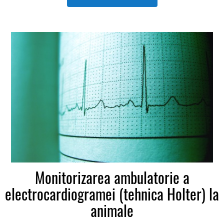
intră în hrana vacilor de lapte în diferite proporții, pentru
asigurarea nevoilor de întreținere și realizarea producțiilor,
întocmindu-se pe baza nevoilor / necesarului de nutrienți
ale organismului,
Monitorizarea ambulatorie a
electrocardiogramei (tehnica Holter) la
animale