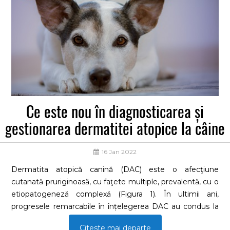
Ce este nou în diagnosticarea și
gestionarea dermatitei atopice la câine
16 Jan 2022
Dermatita atopică canină (DAC) este o afecţiune
cutanată pruriginoasă, cu faţete multiple, prevalentă, cu o
etiopatogeneză complexă (Figura 1). În ultimii ani,
progresele remarcabile în înțelegerea DAC au condus la
noi strategii de diagnosticare și terapeutice. Actualizări
Citeste mai departe