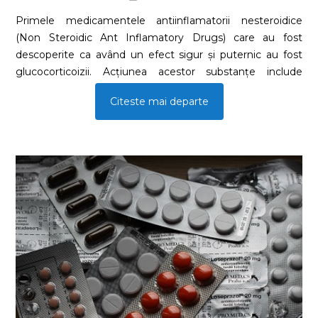
Primele medicamentele antiinflamatorii nesteroidice
(Non Steroidic Ant Inflamatory Drugs) care au fost
descoperite ca având un efect sigur și puternic au fost
glucocorticoizii. Acțiunea acestor substanțe include
diminuarea elementelor fibroblastice și celulare vasculare
Citeste mai departe
ale proceselor inflamatorii, prin:- reducerea concentrației
mediatorilor inflamației,- prin supresarea eliberării de
enzime lizozomale,- prin contracararea vasodilatației și -
prin reducerea tendinței celulelor de a migra la locul
leziuniiț În acest fel, faza acută a inflamației este
atenuată și nu se instituie faza cronică.