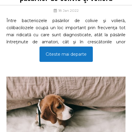
18 Jan 2022
Între bacteriozele păsărilor de colivie şi volieră,
colibacilozele ocupă un loc important prin frecvenţa tot
mai ridicată cu care sunt diagnosticate, atât la păsările
întreţinute de amatori, cât şi în crescătoriile unor
profesionişti. O particularitate o reprezintă şi sensibilitatea
Citeste mai departe
pe care multe specii de păsări o manifestă atât la
diferitele serotipuri de Escherichia coli, în diferite situaţii
constatându-se în aceeaşi comunitate sindrom respirator
produs de unele serotipuri şi sindrom
digestiv determinat de alte serotipuri.