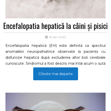
Encefalopatia hepatică la câini și pisici
16 Jan 2022
Encefalopatia hepatică (EH) este definită ca spectrul
anomaliilor neuropsihiatrice observate la pacienții cu
disfuncție hepatică după excluderea altor boli cerebrale
cunoscute. Sindromul a fost descris mai întâi acum o sută
de ani când câinii cu fistule Eck, anastomoze portocave
Citeste mai departe
create chirurgical urmate de ligaturarea venei porte, au
fost hrăniți cu carne, ceea ce a dus la utilizarea
termenului„encefalopatia cărnii“. Deși multe lucruri
despre etiopatogeneza și trăsăturileclinice ale EH au fost
învățate încă din primele momente