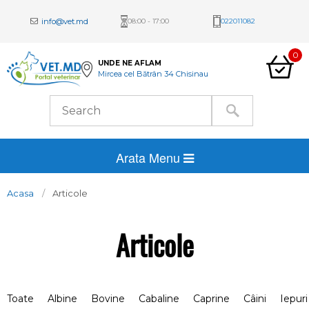
info@vet.md
08:00 - 17:00
022011082
0
UNDE NE AFLAM
Mircea cel Bătrân 34 Chisinau
Arata Menu
Acasa
Articole
Articole
Toate
Albine
Bovine
Cabaline
Caprine
Câini
Iepuri