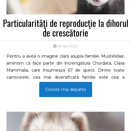
Particularităţi de reproducţie la dihorul
de crescătorie
19 Jan 2022
Pentru a avea o imagine clară asupra familiei Mustelidae,
amintim că face parte din încrengătura Chordata, Clasa
Mammalia, care însumează 67 de specii. Dintre toate
carnivorele, cea mai diversificată familie este cea a
Mustelidelor, care include cel mai mare număr de O
Citeste mai departe
privire de ansamblu scoate în evidenţă că această familie
este mare şi variată, incluzând forme terestre (sconcşii),
specii arboricole (jderii), unele specii care escavează şi
construiesc vizuini (bursucii), specii semiacvatice (nurcile),
buni alergători