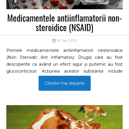
Medicamentele antiinflamatorii non-
steroidice (NSAID)
14 Jan 2022
Primele medicamentele antiinflamatorii nesteroidice
(Non Steroidic Ant Inflamatory Drugs) care au fost
descoperite ca având un efect sigur și puternic au fost
glucocorticoizii. Acțiunea acestor substanțe include
diminuarea elementelor fibroblastice și celulare vasculare
Citeste mai departe
ale proceselor inflamatorii, prin:- reducerea concentrației
mediatorilor inflamației,- prin supresarea eliberării de
enzime lizozomale,- prin contracararea vasodilatației și -
prin reducerea tendinței celulelor de a migra la locul
leziuniiț În acest fel, faza acută a inflamației este
atenuată și nu se instituie faza cronică.