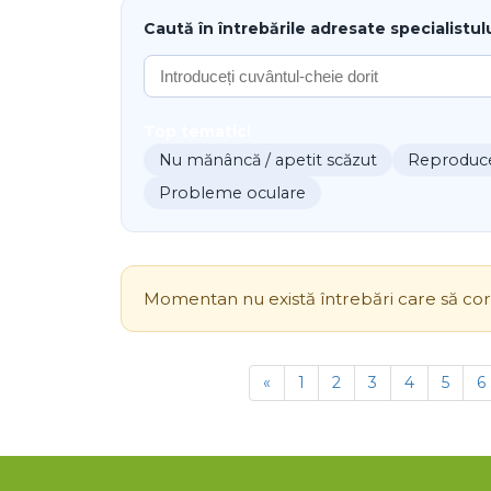
Caută în întrebările adresate specialistul
Top tematici
Nu mănâncă / apetit scăzut
Reproducer
Probleme oculare
Momentan nu există întrebări care să core
«
1
2
3
4
5
6