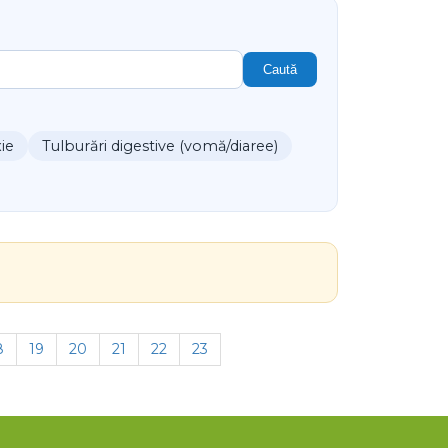
Caută
xie
Tulburări digestive (vomă/diaree)
8
19
20
21
22
23