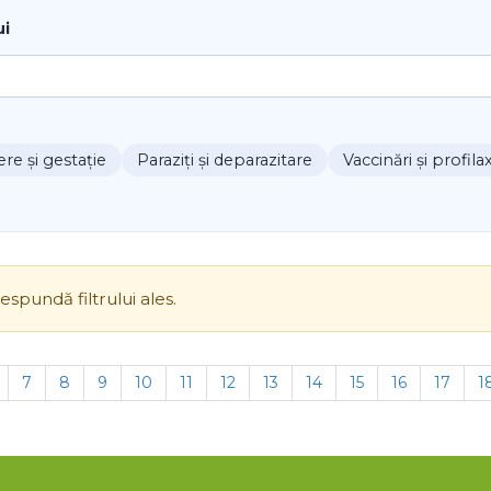
ui
e și gestație
Paraziți și deparazitare
Vaccinări și profila
spundă filtrului ales.
7
8
9
10
11
12
13
14
15
16
17
1