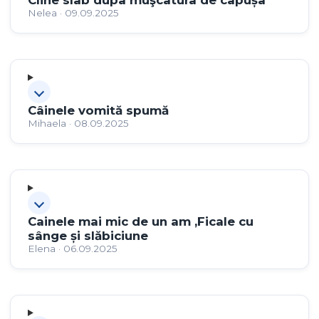
Cîine slab dupã muşcãtura de cãpușã
Nelea · 09.09.2025
Câinele vomită spumă
Mihaela · 08.09.2025
Cainele mai mic de un am ,Ficale cu
sânge și slăbiciune
Elena · 06.09.2025