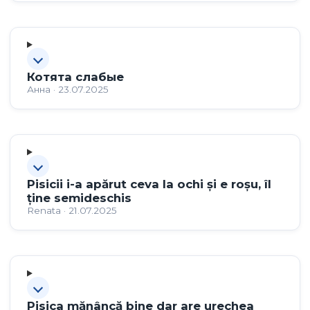
Котята слабые
Анна · 23.07.2025
Pisicii i-a apărut ceva la ochi și e roșu, îl
ține semideschis
Renata · 21.07.2025
Pisica mănâncă bine dar are urechea