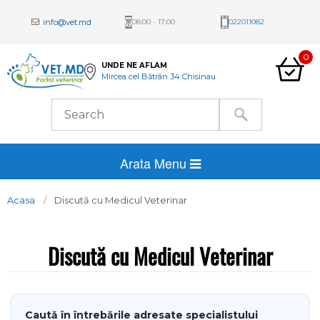
info@vet.md
08:00 - 17:00
022011082
0
UNDE NE AFLAM
Mircea cel Bătrân 34 Chisinau
Arata Menu
Acasa
Discută cu Medicul Veterinar
Discută cu Medicul Veterinar
Caută în întrebările adresate specialistului