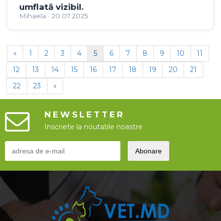
umflată vizibil.
Mihaela · 20.07.2025
«
1
2
3
4
5
6
7
8
9
10
11
12
13
14
15
16
17
18
19
20
21
22
23
»
NEWSLETTER
Inscriete la noutatile noastre