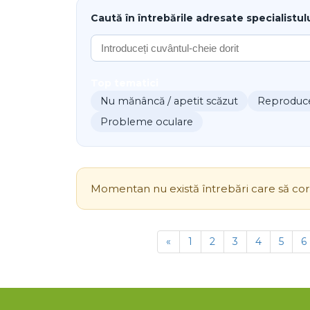
Caută în întrebările adresate specialistul
Top tematici
Nu mănâncă / apetit scăzut
Reproducer
Probleme oculare
Momentan nu există întrebări care să core
«
1
2
3
4
5
6