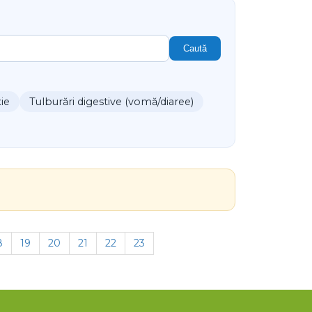
Caută
xie
Tulburări digestive (vomă/diaree)
8
19
20
21
22
23