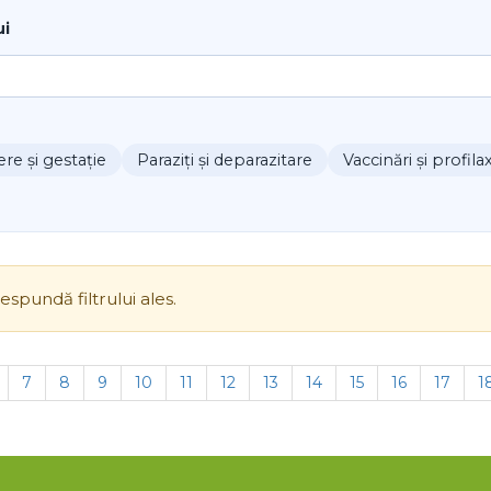
ui
e și gestație
Paraziți și deparazitare
Vaccinări și profila
spundă filtrului ales.
7
8
9
10
11
12
13
14
15
16
17
1