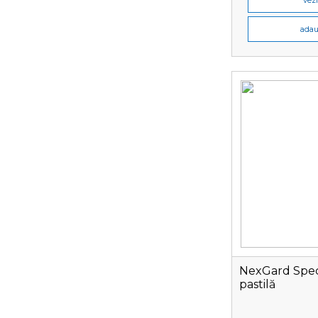
vezi
adau
NexGard Spectr
pastilă