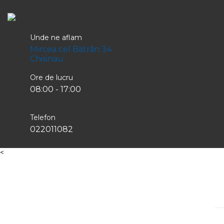
Unde ne aflam
Mircea cel Bătrân 34
Chisinau
Ore de lucru
08:00 - 17:00
Telefon
022011082
<
Home
Medicamente
PetShop
Servicii