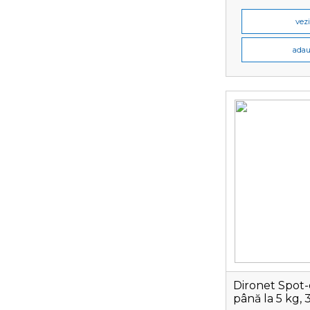
vezi
adau
Dironet Spot-
până la 5 kg, 