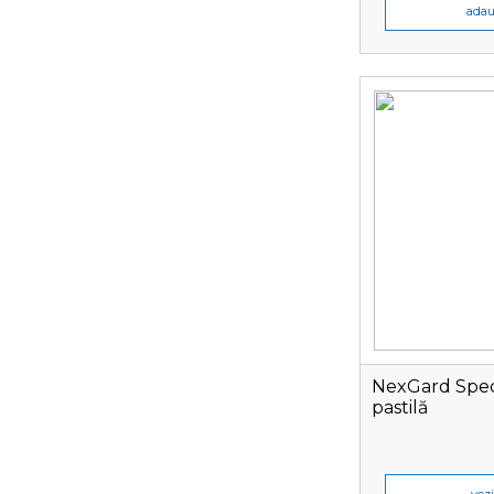
adau
NexGard Spect
pastilă