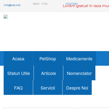
08:00 - 17:00
022011082
info@vet.md
Livrăm gratuit în raza mu
Acasa
PetShop
Medicamente
Sfaturi Utile
Articole
Nomenclator
Acasa
Medicamente
FAQ
Servicii
Despre Noi