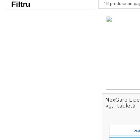
Filtru
NexGard L pen
kg, 1 tabletă
vezi