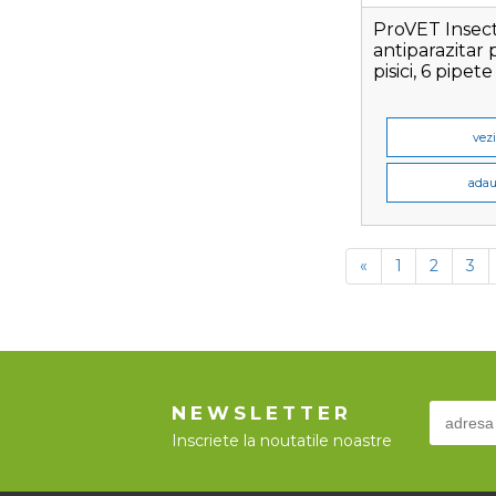
ProVET Insec
antiparazitar 
pisici, 6 pipete
vezi
adau
«
1
2
3
NEWSLETTER
Inscriete la noutatile noastre