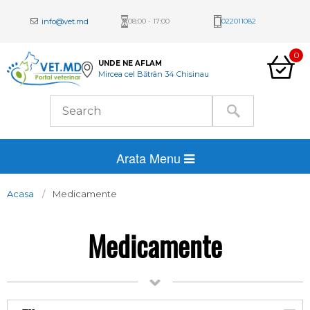
info@vet.md
08:00 - 17:00
022011082
0
UNDE NE AFLAM
Mircea cel Bătrân 34 Chisinau
Arata Menu
Acasa
Medicamente
Medicamente