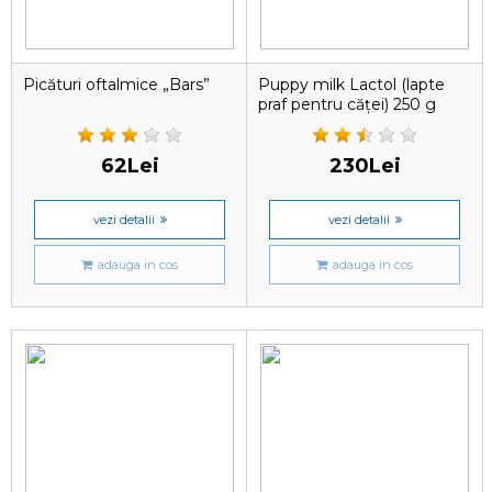
Picături oftalmice „Bars”
Puppy milk Lactol (lapte
praf pentru căței) 250 g
62Lei
230Lei
vezi detalii
vezi detalii
adauga in cos
adauga in cos