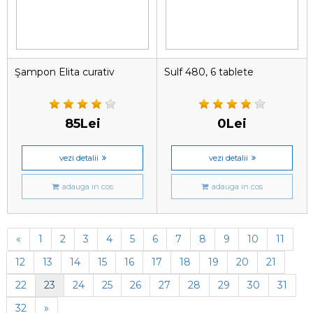
Şampon Elita curativ
Sulf 480, 6 tablete
85Lei
0Lei
vezi detalii
vezi detalii
adauga in cos
adauga in cos
«
1
2
3
4
5
6
7
8
9
10
11
12
13
14
15
16
17
18
19
20
21
22
23
24
25
26
27
28
29
30
31
32
»