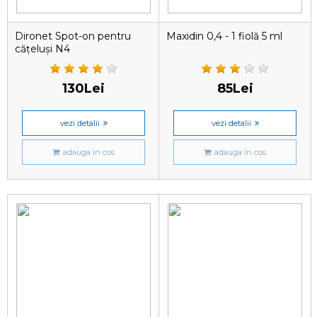
Dironet Spot-on pentru
Maxidin 0,4 - 1 fiolă 5 ml
cățeluși N4
130Lei
85Lei
vezi detalii
vezi detalii
adauga in cos
adauga in cos