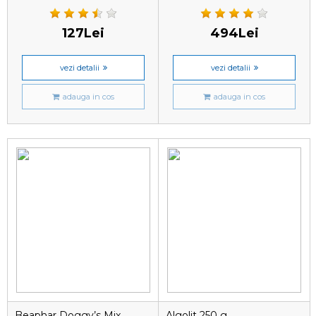
127Lei
494Lei
vezi detalii
vezi detalii
adauga in cos
adauga in cos
Beaphar Doggy’s Mix
Algolit 250 g