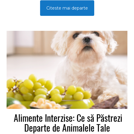
conștienți de faptul că animalele nu trebuie să împartă
Citeste mai departe
tot ce punem pe masă.
Alimente Interzise: Ce să Păstrezi
Departe de Animalele Tale