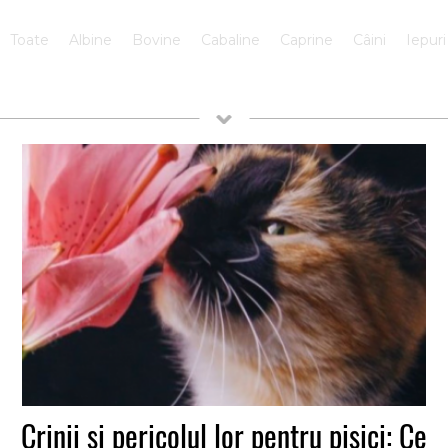
Toate
Albine
Bovine
Cabaline
Caprine
Câini
Iepuri
Crinii și pericolul lor pentru pisici: Ce