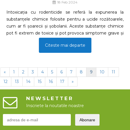
18 Feb 2024
Intoxicația cu rodenticide se referă la expunerea la
substanțele chimice folosite pentru a ucide rozătoarele,
cum ar fi șoarecii și șobolanii. Aceste substanțe chimice
pot fi extrem de toxice și pot provoca simptome grave și
chiar moarte în cazul expunerii la om și animale. Iată
Citeste mai departe
câteva tipuri comune de rodenticide și simptomele
asociate intoxicației cu acestea
«
1
2
3
4
5
6
7
8
9
10
11
12
13
14
15
16
17
»
NEWSLETTER
Inscriete la noutatile noastre