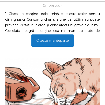
11 Apr 2024
1. Ciocolata: conține teobromină, care este toxică pentru
câini și pisici. Consumul chiar și a unei cantități mici poate
provoca vărsături, diaree și chiar afecțiuni grave ale inimii.
Ciocolata neagră conține cea mi mare cantitate de
teobromină și este cea mai toxică.
Citeste mai departe
2. Ceapă și Usturoi: Aceste legume conțin substanțe și
anume compuși sulfurici care pot afecta celulele roșii din
sângele animalelor, provocând anemie prin distrugerea
hematiilor, methemoglobinemie, iritații gastrointestinale,
cum ar fi vărsăturile și diareea, iar consumul unei cantități
mari dă dificultăți de respirație și insuficiență renală. Atât
ceapa cât și usturoiul, fie în formă crudă sau gătită, sunt
periculoase pentru animalele de companie.