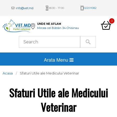
info@vet.md
08:00 - 17:00
022011082
0
UNDE NE AFLAM
Mircea cel Bătrân 34 Chisinau
Arata Menu
Acasa
Sfaturi Utile ale Medicului Veterinar
Sfaturi Utile ale Medicului
Veterinar