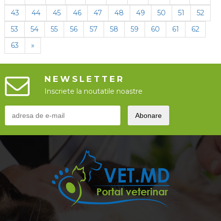
43
44
45
46
47
48
49
50
51
52
53
54
55
56
57
58
59
60
61
62
63
»
NEWSLETTER
Inscriete la noutatile noastre