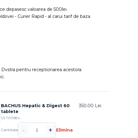
ce depasesc valoarea de 500lei.
ldovei - Curier Rapid - al carui tarif de baza
ea Dvstra pentru receptionarea acestora.
ic.
BACHUS Hepatic & Digest 60
350.00 Lei
tablete
VET001884
-
+
Elimina
Cantitate