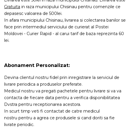
Livrarea este 50lei in raza municipului Chisinau. Livrarea este
Gratuita
in raza municipului Chisinau pentru comenzile ce
depasesc valoarea de 500lei.
In afara municipiului Chisinau, livrarea si colectarea banilor se
face prin intermediul serviciului de curierat al Postei
Moldovei - Curier Rapid - al carui tarif de baza reprezinta 60
lei.
Abonament Personalizat:
Devina clientul nostru fidel prin inregistrare la serviciul de
livrare periodica a produselor preferate.
Medicul nostru va pregati pachetele pentru livrare si va va
contacta de fiecare data pentru a verifica disponibilitatea
Dvstra pentru receptionarea acestora.
In scurt timp veti fi contactat de catre medicul
nostru pentru a agrea ce produsele si cand doriti sa fie
livrate periodic.