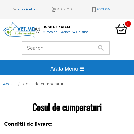
info@vet.md
08:00 - 17:00
022011082
0
UNDE NE AFLAM
Mircea cel Bătrân 34 Chisinau
Arata Menu
Acasa
Cosul de cumparaturi
Cosul de cumparaturi
Conditii de livrare: