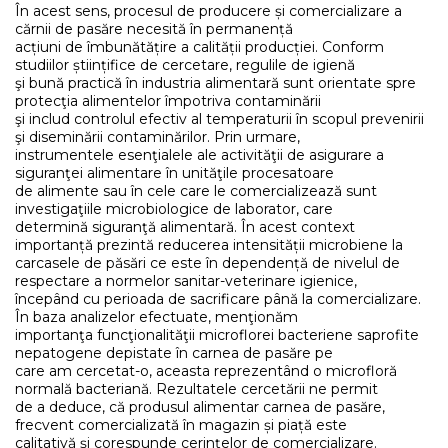
În acest sens, procesul de producere și comercializare a
cărnii de pasăre necesită în permanență
acțiuni de îmbunătățire a calității producției. Conform
studiilor științifice de cercetare, regulile de igienă
şi bună practică în industria alimentară sunt orientate spre
protecţia alimentelor împotriva contaminării
şi includ controlul efectiv al temperaturii în scopul prevenirii
şi diseminării contaminărilor. Prin urmare,
instrumentele esenţialele ale activităţii de asigurare a
siguranţei alimentare în unităţile procesatoare
de alimente sau în cele care le comercializează sunt
investigaţiile microbiologice de laborator, care
determină siguranţă alimentară. În acest context
importanță prezintă reducerea intensității microbiene la
carcasele de păsări ce este în dependență de nivelul de
respectare a normelor sanitar-veterinare igienice,
începând cu perioada de sacrificare până la comercializare.
În baza analizelor efectuate, menţionăm
importanţa funcţionalităţii microflorei bacteriene saprofite
nepatogene depistate în carnea de pasăre pe
care am cercetat-o, aceasta reprezentând o microfloră
normală bacteriană. Rezultatele cercetării ne permit
de a deduce, că produsul alimentar carnea de pasăre,
frecvent comercializată în magazin și piață este
calitativă şi corespunde cerinţelor de comercializare.