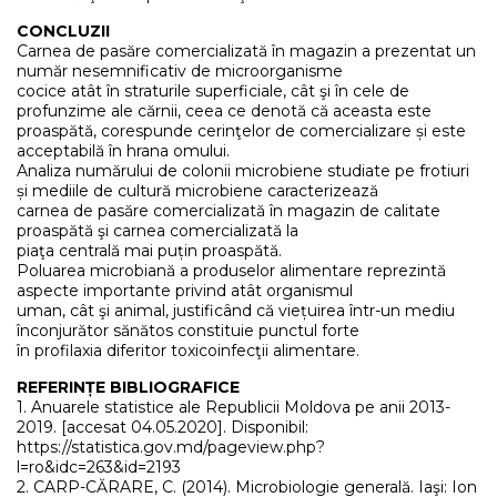
CONCLUZII
Carnea de pasăre comercializată în magazin a prezentat un
număr nesemnificativ de microorganisme
cocice atât în straturile superficiale, cât şi în cele de
profunzime ale cărnii, ceea ce denotă că aceasta este
proaspătă, corespunde cerinţelor de comercializare și este
acceptabilă în hrana omului.
Analiza numărului de colonii microbiene studiate pe frotiuri
și mediile de cultură microbiene caracterizează
carnea de pasăre comercializată în magazin de calitate
proaspătă şi carnea comercializată la
piaţa centrală mai puțin proaspătă.
Poluarea microbiană a produselor alimentare reprezintă
aspecte importante privind atât organismul
uman, cât şi animal, justificând că viețuirea într-un mediu
înconjurător sănătos constituie punctul forte
în profilaxia diferitor toxicoinfecţii alimentare.
REFERINȚE BIBLIOGRAFICE
1. Anuarele statistice ale Republicii Moldova pe anii 2013-
2019. [accesat 04.05.2020]. Disponibil:
https://statistica.gov.md/pageview.php?
l=ro&idc=263&id=2193
2. CARP-CĂRARE, C. (2014). Microbiologie generală. Iaşi: Ion