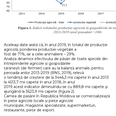
Aceleaşi date arată că, în anul 2019, în totalul de producție
agricolă, ponderea producției vegetale a
fost de 71%, iar a celei animaliere – 29%.
Analiza dinamicii efectivului de păsări de toate speciile din
întreprinderile agricole și gospodăriile
țărănești (de fermier) care au la balanță animale, pentru
perioada anilor 2013-2019 (BNS, 2019), relevă
o tendință de creștere de la 3446,3 mii capete în anul 2013
la 4513,7 mii capete în anul 2018, în anul
2019 acest indicator diminuîndu-se cu 889,8 mii capete şi
ajungând la 3623,9 mii capete (figura 2).
Carnea de pasăre în Republica Moldova se comercializează
în piețe agricole locale și piețe agricole
municipale, magazine specializate, supermarketuri,
restaurante, piețe de export.