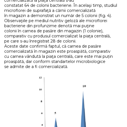
comercializată la piaţa centrală s-au
constatat 64 de colonii bacteriene. În acelaşi timp, studiul
microflorei de suprafaţă a cărnii comercializată
în magazin a demonstrat un număr de 5 colonii (fig. 4).
Observaţiile pe mediul nutritiv geloză ale microflorei
bacteriene din profunzime denotă mai puţine
colonii în carnea de pasăre din magazin (1 colonie),
comparativ cu produsul comercializat la piaţa centrală,
pe care s-au înregistrat 28 de colonii.
Aceste date confirmă faptul, că carnea de pasăre
comercializată în magazin este proaspătă, comparativ
cu carnea vândută la piaţa centrală, care este mai puțin
proaspătă, dar conform standartelor microbiologice
se admite de a fi comercializată.