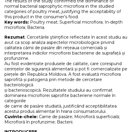
The results of the study confirmed the dominance of
normal bacterial saprophytic microflora in the studied
categories of poultry meat, justifying the acceptability of
this product in the consumer’s food.
Key words:
Poultry meat; Superficial microflora; In-depth
microflora; Bacteria.
Rezumat
. Cercetările ştiinţifice reflectate în acest studiu au
avut ca scop analiza aspectelor microbiologice privind
calitatea cărnii de pasăre dîn rețeaua comercială și
interpretarea indicilor microflorei bacteriene de suprafață și
profunzime.
Au fost evidențiate produsele de calitate, care corespund
cerințelor de siguranță alimentară și pot fi comercializate pe
piețele din Republica Moldova. A fost evaluată microflora
saprofită și patogenă prin metode de cercetare
bacteriologică
și bacterioscopică. Rezultatele studiului au confirmat
dominarea microflorei saprofite bacteriene normale în
categoriile
de carne de pasăre studiată, justificând acceptibilitatea
acestui produs alimentar în hrana consumatorului.
Cuvinte-cheie:
Carne de pasăre; Microfloră superficială;
Microfloră în profunzime; Bacterii.
INTRODUCERE