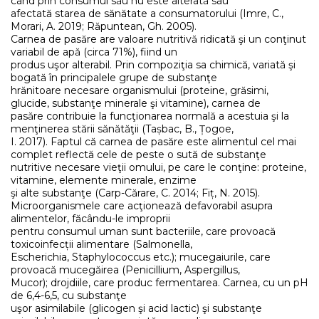
când prin consumul său nu este alterată sau
afectată starea de sănătate a consumatorului (Imre, C.,
Morari, A. 2019; Răpuntean, Gh. 2005).
Carnea de pasăre are valoare nutritivă ridicată şi un conţinut
variabil de apă (circa 71%), fiind un
produs uşor alterabil. Prin compoziţia sa chimică, variată şi
bogată în principalele grupe de substanţe
hrănitoare necesare organismului (proteine, grăsimi,
glucide, substanţe minerale şi vitamine), carnea de
pasăre contribuie la funcţionarea normală a acestuia şi la
menţinerea stării sănătăţii (Tașbac, B., Țogoe,
I. 2017). Faptul că carnea de pasăre este alimentul cel mai
complet reflectă cele de peste o sută de substanţe
nutritive necesare vieţii omului, pe care le conţine: proteine,
vitamine, elemente minerale, enzime
şi alte substanţe (Carp-Cărare, C. 2014; Fiț, N. 2015).
Microorganismele care acţionează defavorabil asupra
alimentelor, făcându-le improprii
pentru consumul uman sunt bacteriile, care provoacă
toxicoinfecții alimentare (Salmonella,
Escherichia, Staphylococcus etc.); mucegaiurile, care
provoacă mucegăirea (Penicillium, Aspergillus,
Mucor); drojdiile, care produc fermentarea. Carnea, cu un pH
de 6,4-6,5, cu substanţe
uşor asimilabile (glicogen şi acid lactic) şi substanţe