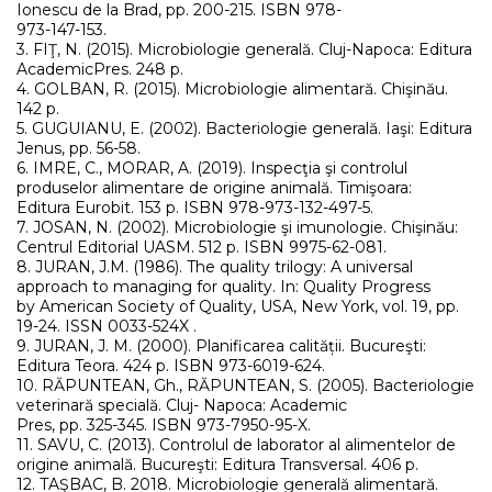
Ionescu de la Brad, pp. 200-215. ISBN 978-
973-147-153.
3. FIŢ, N. (2015). Microbiologie generală. Cluj-Napoca: Editura
AcademicPres. 248 p.
4. GOLBAN, R. (2015). Microbiologie alimentară. Chişinău.
142 p.
5. GUGUIANU, E. (2002). Bacteriologie generală. Iaşi: Editura
Jenus, pp. 56-58.
6. IMRE, C., MORAR, A. (2019). Inspecţia şi controlul
produselor alimentare de origine animală. Timişoara:
Editura Eurobit. 153 p. ISBN 978-973-132-497-5.
7. JOSAN, N. (2002). Microbiologie şi imunologie. Chişinău:
Centrul Editorial UASM. 512 p. ISBN 9975-62-081.
8. JURAN, J.M. (1986). The quality trilogy: A universal
approach to managing for quality. In: Quality Progress
by American Society of Quality, USA, New York, vol. 19, pp.
19-24. ISSN 0033-524X .
9. JURAN, J. M. (2000). Planificarea calității. Bucureşti:
Editura Teora. 424 p. ISBN 973-6019-624.
10. RĂPUNTEAN, Gh., RĂPUNTEAN, S. (2005). Bacteriologie
veterinară specială. Cluj- Napoca: Academic
Pres, pp. 325-345. ISBN 973-7950-95-X.
11. SAVU, C. (2013). Controlul de laborator al alimentelor de
origine animală. Bucureşti: Editura Transversal. 406 p.
12. TAŞBAC, B. 2018. Microbiologie generală alimentară.