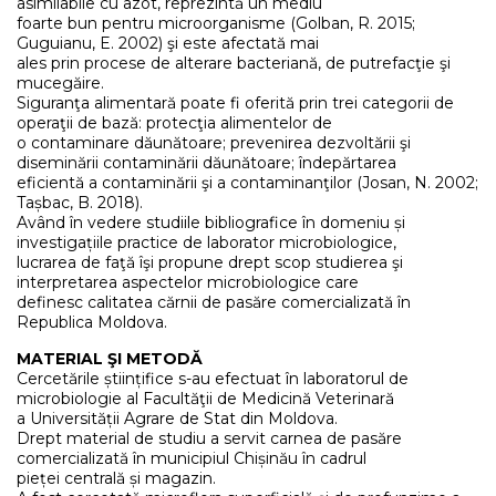
asimilabile cu azot, reprezintă un mediu
foarte bun pentru microorganisme (Golban, R. 2015;
Guguianu, E. 2002) şi este afectată mai
ales prin procese de alterare bacteriană, de putrefacţie şi
mucegăire.
Siguranţa alimentară poate fi oferită prin trei categorii de
operaţii de bază: protecţia alimentelor de
o contaminare dăunătoare; prevenirea dezvoltării şi
diseminării contaminării dăunătoare; îndepărtarea
eficientă a contaminării şi a contaminanţilor (Josan, N. 2002;
Tașbac, B. 2018).
Având în vedere studiile bibliografice în domeniu și
investigațiile practice de laborator microbiologice,
lucrarea de faţă îşi propune drept scop studierea şi
interpretarea aspectelor microbiologice care
definesc calitatea cărnii de pasăre comercializată în
Republica Moldova.
MATERIAL ŞI METODĂ
Cercetările științifice s-au efectuat în laboratorul de
microbiologie al Facultăţii de Medicină Veterinară
a Universității Agrare de Stat din Moldova.
Drept material de studiu a servit carnea de pasăre
comercializată în municipiul Chișinău în cadrul
pieței centrală și magazin.