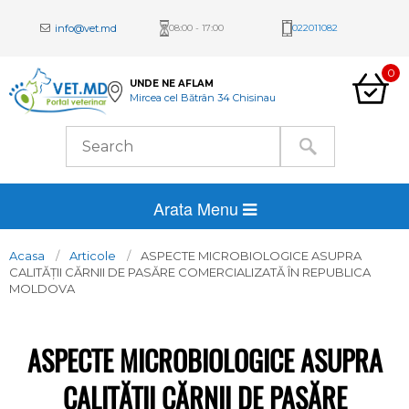
info@vet.md
08:00 - 17:00
022011082
0
UNDE NE AFLAM
Mircea cel Bătrân 34 Chisinau
Arata Menu
Acasa
Articole
ASPECTE MICROBIOLOGICE ASUPRA
CALITĂȚII CĂRNII DE PASĂRE COMERCIALIZATĂ ÎN REPUBLICA
MOLDOVA
ASPECTE MICROBIOLOGICE ASUPRA
CALITĂȚII CĂRNII DE PASĂRE