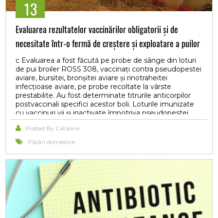
13
Evaluarea rezultatelor vaccinărilor obligatorii și de
necesitate într-o fermă de creștere și exploatare a puilor
de carne
c Evaluarea a fost făcută pe probe de sânge din loturi
de pui broiler ROSS 308, vaccinați contra pseudopestei
aviare, bursitei, bronșitei aviare și rinotraheitei
infecțioase aviare, pe probe recoltate la vârste
prestabilite. Au fost determinate titrurile anticorpilor
postvaccinali specifici acestor boli. Loturile imunizate
cu vaccinuri vii și inactivate împotriva pseudopestei
aviare, bursitei infecțioase, bronșitei infecțioase și
Posted By Catalina
rinotraheitei aviare au prezentat la vârsta de 36 de zile
valori protective. Aceste rezultate confirmă efectul
Păsări domestice
benefic al imunizării obligatorii și de necesitate a puilor
de carne în controlul bolilor infecțioase la această
categorie zootehnică.