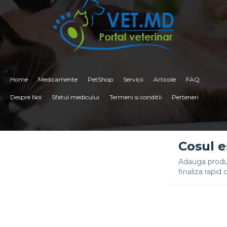
Home
Medicamente
PetShop
Servicii
Articole
FAQ
Despre Noi
Sfatul medicului
Termeni si conditii
Perteneri
<
Cosul e
Adauga produs
finaliza rapi