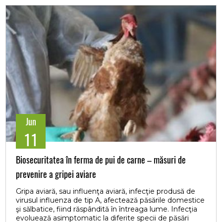
Măsurile preventive bazate pe evaluarea diversităţii
microbiologice şi pe identificarea riscurilor pot reduce
contaminarea alimentelor şi îmbunătăţi siguranţa
alimentară. Monitorizarea continuă şi adaptarea
practicilor din industria alimentară la noile descoperiri
microbiologice sunt esenţiale pentru a menţine un
lanţ alimentar sigur şi a limita riscurile microbiologice.
Respectarea normelor de igienă şi calitate trebuie
îmbunătăţită constant pentru a asigura conformitatea
produselor alimentare cu standardele de sănătate
publică şi pentru a preveni riscurile de contaminare.
Jun
11
Biosecuritatea în ferma de pui de carne – măsuri de
prevenire a gripei aviare
Gripa aviară, sau influenţa aviară, infecţie produsă de
virusul influenza de tip A, afectează păsările domestice
şi sălbatice, fiind răspândită în întreaga lume. Infecţia
evoluează asimptomatic la diferite specii de păsări