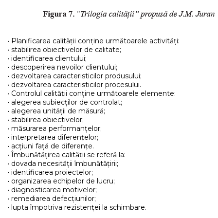
• Planificarea calității conține următoarele activități:
• stabilirea obiectivelor de calitate;
• identificarea clientului;
• descoperirea nevoilor clientului;
• dezvoltarea caracteristicilor produsului;
• dezvoltarea caracteristicilor procesului.
• Controlul calității conține următoarele elemente:
• alegerea subiecților de controlat;
• alegerea unității de măsură;
• stabilirea obiectivelor;
• măsurarea performanțelor;
• interpretarea diferențelor;
• acțiuni față de diferențe.
• Îmbunătățirea calității se referă la:
• dovada necesității îmbunătățirii;
• identificarea proiectelor;
• organizarea echipelor de lucru;
• diagnosticarea motivelor;
• remediarea defecțiunilor;
• lupta împotriva rezistenței la schimbare.