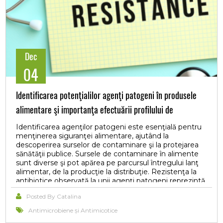
Dec
04
Identificarea potenţialilor agenţi patogeni în produsele
alimentare şi importanţa efectuării profilului de
rezistenţă la antibiotice
Identificarea agenţilor patogeni este esenţială pentru
menţinerea siguranţei alimentare, ajutând la
descoperirea surselor de contaminare şi la protejarea
sănătăţii publice. Sursele de contaminare în alimente
sunt diverse şi pot apărea pe parcursul întregului lanţ
alimentar, de la producţie la distribuţie. Rezistenţa la
antibiotice observată la unii agenţi patogeni reprezintă
un risc semnificativ pentru sănătatea publică, subliniind
Posted By Catalina
nevoia unor strategii stricte pentru gestionarea utilizării
antibioticelor în producţia alimentară şi importanţa
Antimicrobiene și Antimicotice
efectuării profilului de rezistenţă la antimicrobiene.