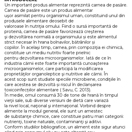
Un important produs alimentar reprezintă carnea de pasăre.
Carnea de pasăre este un produs alimentar
uşor asimilat pentru organismul uman, constituind unul din
produsele alimentare deosebit de
valoroase în nutriţia omului. Fiind o sursă importantă de
proteină, carnea de pasăre favorizează creşterea
şi dezvoltărea normală a organismului și este alimentul
strict necesar în hrana bolnavilor, bătrânilor și
copiilor. În acelaşi timp, carnea, prin compoziţia ei chimică,
constituie un mediu nutritiv foarte prielnic
pentru dezvoltarea microorganismelor. Iată de ce în
industria cărnii este foarte importantă cunoaşterea
microorganismelor, care participă la modificarea
proprietăţilor organoleptice şi nutritive ale cărnii. În
acest scop sunt studiate speciile microbiene, condiţiile în
care acestea se dezvoltă și riscul în declanșarea
toxicoinfecțiilor alimentare ( Savu, C. 2013).
În medie, omul consumă 30 de tone de hrană în timpul
vieţii sale, sub diverse versiuni de dietă care variază
la nivel local, naţional şi internaţional. Vorbind despre
alimente la modul general, ele sunt un amestec
de substanţe chimice, care constituie patru mari categorii:
nutrienţi, toxine naturale, contaminanţi şi aditivi.
Conform studiilor bibliografice, un aliment este sigur atunci