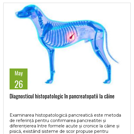
Atunci când animalele consumă cantități excesive de
concentrate, procesele fermentative devin accelerate
și necontrolate, ceea ce favorizează acumularea unor
cantități mari de acid lactic și scăderea drastică a pH-
ului ruminal. În aceste condiții, flora microbiană
normală este sever afectată, iar tulburarea locală se
transformă rapid într-o afecțiune sistemică ce se
caracterizează prin toxemie, deshidratare și
dezechilibre metabolice grave, care pot evolua către
forme severe sau letale.
May
26
Diagnosticul histopatologic în pancreatopatii la câine
Examinarea histopatologică pancreatică este metoda
de referință pentru confirmarea pancreatitei și
diferențierea între formele acute și cronice la câine și
pisică, existând sisteme de scor propuse pentru