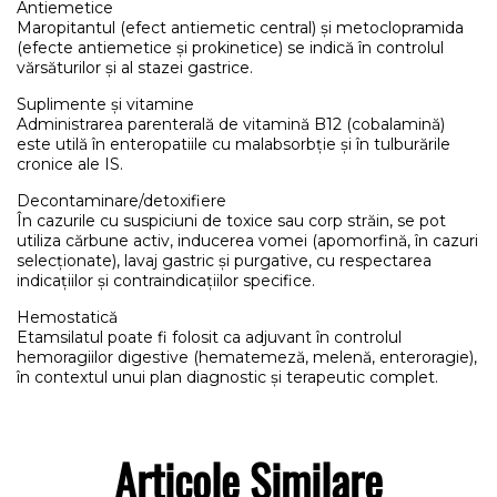
Antiemetice
Maropitantul (efect antiemetic central) și metoclopramida
(efecte antiemetice și prokinetice) se indică în controlul
vărsăturilor și al stazei gastrice.
Suplimente și vitamine
Administrarea parenterală de vitamină B12 (cobalamină)
este utilă în enteropatiile cu malabsorbție și în tulburările
cronice ale IS.
Decontaminare/detoxifiere
În cazurile cu suspiciuni de toxice sau corp străin, se pot
utiliza cărbune activ, inducerea vomei (apomorfină, în cazuri
selecționate), lavaj gastric și purgative, cu respectarea
indicațiilor și contraindicațiilor specifice.
Hemostatică
Etamsilatul poate fi folosit ca adjuvant în controlul
hemoragiilor digestive (hematemeză, melenă, enteroragie),
în contextul unui plan diagnostic și terapeutic complet.
Articole Similare