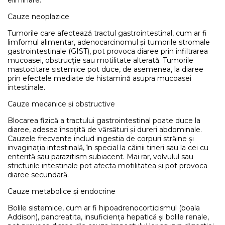
eliminare.
Cauze neoplazice
Tumorile care afectează tractul gastrointestinal, cum ar fi
limfomul alimentar, adenocarcinomul și tumorile stromale
gastrointestinale (GIST), pot provoca diaree prin infiltrarea
mucoasei, obstrucție sau motilitate alterată. Tumorile
mastocitare sistemice pot duce, de asemenea, la diaree
prin efectele mediate de histamină asupra mucoasei
intestinale.
Cauze mecanice și obstructive
Blocarea fizică a tractului gastrointestinal poate duce la
diaree, adesea însoțită de vărsături și dureri abdominale.
Cauzele frecvente includ ingestia de corpuri străine și
invaginația intestinală, în special la câinii tineri sau la cei cu
enterită sau parazitism subiacent. Mai rar, volvulul sau
stricturile intestinale pot afecta motilitatea și pot provoca
diaree secundară.
Cauze metabolice și endocrine
Bolile sistemice, cum ar fi hipoadrenocorticismul (boala
Addison), pancreatita, insuficiența hepatică și bolile renale,