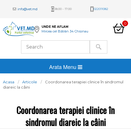
info@vet.md
08:00 - 17:00
022011082
0
UNDE NE AFLAM
Mircea cel Bătrân 34 Chisinau
Arata Menu
Acasa
Articole
Coordonarea terapiei clinice în sindromul
diareic la câini
Coordonarea terapiei clinice în
sindromul diareic la câini