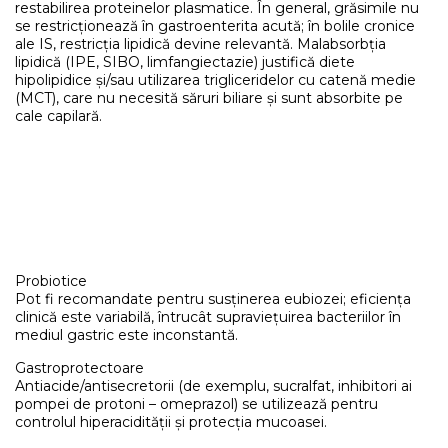
restabilirea proteinelor plasmatice. În general, grăsimile nu
se restricționează în gastroenterita acută; în bolile cronice
ale IS, restricția lipidică devine relevantă. Malabsorbția
lipidică (IPE, SIBO, limfangiectazie) justifică diete
hipolipidice și/sau utilizarea trigliceridelor cu catenă medie
(MCT), care nu necesită săruri biliare și sunt absorbite pe
cale capilară.
Probiotice
Pot fi recomandate pentru susținerea eubiozei; eficiența
clinică este variabilă, întrucât supraviețuirea bacteriilor în
mediul gastric este inconstantă.
Gastroprotectoare
Antiacide/antisecretorii (de exemplu, sucralfat, inhibitori ai
pompei de protoni – omeprazol) se utilizează pentru
controlul hiperacidității și protecția mucoasei.