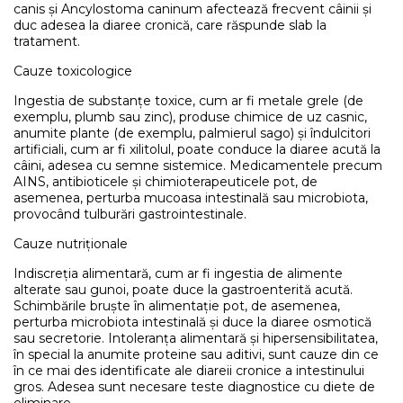
canis și Ancylostoma caninum afectează frecvent câinii și
duc adesea la diaree cronică, care răspunde slab la
tratament.
Cauze toxicologice
Ingestia de substanțe toxice, cum ar fi metale grele (de
exemplu, plumb sau zinc), produse chimice de uz casnic,
anumite plante (de exemplu, palmierul sago) și îndulcitori
artificiali, cum ar fi xilitolul, poate conduce la diaree acută la
câini, adesea cu semne sistemice. Medicamentele precum
AINS, antibioticele și chimioterapeuticele pot, de
asemenea, perturba mucoasa intestinală sau microbiota,
provocând tulburări gastrointestinale.
Cauze nutriționale
Indiscreția alimentară, cum ar fi ingestia de alimente
alterate sau gunoi, poate duce la gastroenterită acută.
Schimbările bruște în alimentație pot, de asemenea,
perturba microbiota intestinală și duce la diaree osmotică
sau secretorie. Intoleranța alimentară și hipersensibilitatea,
în special la anumite proteine sau aditivi, sunt cauze din ce
în ce mai des identificate ale diareii cronice a intestinului
gros. Adesea sunt necesare teste diagnostice cu diete de