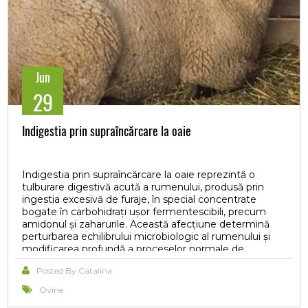
multimodală și monitorizarea periodică a pacienților
rămân esențiale pentru limitarea progresiei
modificărilor hepatobiliare și prevenirea complicațiilor
severe asociate mucocelului biliar.
Jun
29
Indigestia prin supraîncărcare la oaie
Indigestia prin supraîncărcare la oaie reprezintă o
tulburare digestivă acută a rumenului, produsă prin
ingestia excesivă de furaje, în special concentrate
bogate în carbohidrați ușor fermentescibili, precum
amidonul și zaharurile. Această afecțiune determină
perturbarea echilibrului microbiologic al rumenului și
modificarea profundă a proceselor normale de
fermentație. În condiții fiziologice, rumenul
Posted By Catalina
funcționează ca un adevărat fermentator biologic, în
care microorganismele descompun fibra vegetală și
Ovine
produc substanțe nutritive esențiale pentru organism.