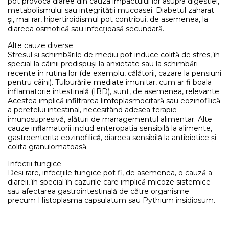
pot provoca diaree din cauza impactului lor asupra digestiei,
metabolismului sau integrității mucoasei. Diabetul zaharat
și, mai rar, hipertiroidismul pot contribui, de asemenea, la
diareea osmotică sau infecțioasă secundară.
Alte cauze diverse
Stresul și schimbările de mediu pot induce colită de stres, în
special la câinii predispuși la anxietate sau la schimbări
recente în rutina lor (de exemplu, călătorii, cazare la pensiuni
pentru câini). Tulburările mediate imunitar, cum ar fi boala
inflamatorie intestinală (IBD), sunt, de asemenea, relevante.
Acestea implică infiltrarea limfoplasmocitară sau eozinofilică
a peretelui intestinal, necesitând adesea terapie
imunosupresivă, alături de managementul alimentar. Alte
cauze inflamatorii includ enteropatia sensibilă la alimente,
gastroenterita eozinofilică, diareea sensibilă la antibiotice și
colita granulomatoasă.
Infecții fungice
Deși rare, infecțiile fungice pot fi, de asemenea, o cauză a
diareii, în special în cazurile care implică micoze sistemice
sau afectarea gastrointestinală de către organisme
precum Histoplasma capsulatum sau Pythium insidiosum.