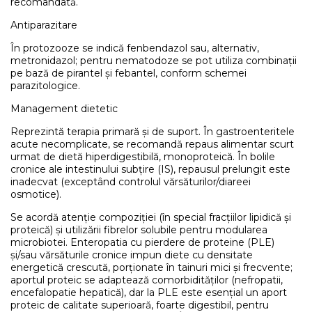
recomandată.
Antiparazitare
În protozooze se indică fenbendazol sau, alternativ,
metronidazol; pentru nematodoze se pot utiliza combinații
pe bază de pirantel și febantel, conform schemei
parazitologice.
Management dietetic
Reprezintă terapia primară și de suport. În gastroenteritele
acute necomplicate, se recomandă repaus alimentar scurt
urmat de dietă hiperdigestibilă, monoproteică. În bolile
cronice ale intestinului subțire (IS), repausul prelungit este
inadecvat (exceptând controlul vărsăturilor/diareei
osmotice).
Se acordă atenție compoziției (în special fracțiilor lipidică și
proteică) și utilizării fibrelor solubile pentru modularea
microbiotei. Enteropatia cu pierdere de proteine (PLE)
și/sau vărsăturile cronice impun diete cu densitate
energetică crescută, porționate în tainuri mici și frecvente;
aportul proteic se adaptează comorbidităților (nefropatii,
encefalopatie hepatică), dar la PLE este esențial un aport
proteic de calitate superioară, foarte digestibil, pentru