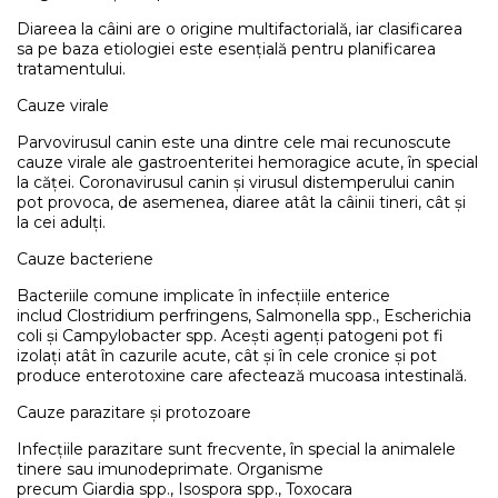
Diareea la câini are o origine multifactorială, iar clasificarea
sa pe baza etiologiei este esențială pentru planificarea
tratamentului.
Cauze virale
Parvovirusul canin este una dintre cele mai recunoscute
cauze virale ale gastroenteritei hemoragice acute, în special
la căței. Coronavirusul canin și virusul distemperului canin
pot provoca, de asemenea, diaree atât la câinii tineri, cât și
la cei adulți.
Cauze bacteriene
Bacteriile comune implicate în infecțiile enterice
includ Clostridium perfringens, Salmonella spp., Escherichia
coli și Campylobacter spp. Acești agenți patogeni pot fi
izolați atât în cazurile acute, cât și în cele cronice și pot
produce enterotoxine care afectează mucoasa intestinală.
Cauze parazitare și protozoare
Infecțiile parazitare sunt frecvente, în special la animalele
tinere sau imunodeprimate. Organisme
precum Giardia spp., Isospora spp., Toxocara