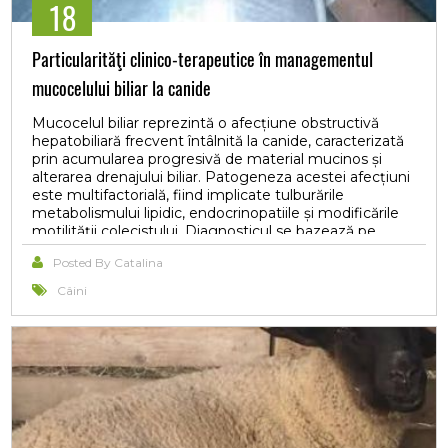
18
Particularităţi clinico-terapeutice în managementul
mucocelului biliar la canide
Mucocelul biliar reprezintă o afecțiune obstructivă
hepatobiliară frecvent întâlnită la canide, caracterizată
prin acumularea progresivă de material mucinos și
alterarea drenajului biliar. Patogeneza acestei afecțiuni
este multifactorială, fiind implicate tulburările
metabolismului lipidic, endocrinopatiile și modificările
motilității colecistului. Diagnosticul se bazează pe
corelarea semnelor clinice cu modificările biochimice și
Posted By Catalina
ultrasonografice specifice. Managementul terapeutic
conservator urmărește reducerea colestazei,
Câini
stimularea fluxului biliar și controlul tulburărilor
metabolice asociate. Acidul ursodeoxicolic reprezintă
una dintre principalele molecule utilizate în
managementul afecțiunilor colestatice canine, datorită
efectelor sale coleretice și hepatoprotectoare.
Totodată, suplimentarea cu acizi grași omega-3 și
instituirea unui management nutrițional hipolipidic
contribuie la susținerea funcției hepatobiliare și la
stabilizarea profilului lipidic. Abordarea terapeutică