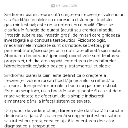
03 Dec 2025
Sindromul diareic reprezintă creșterea frecvenței, volumului
sau fluidității fecalelor ca expresie a disfuncției tractului
gastrointestinal; este un simptom, nu o boală. Clinic, se
clasifică în funcţie de durată (acută sau cronică) și sediu
(intestin subțire sau intestin gros), delimitări care ghidează
investigațiile și conduita terapeutică. Fiziopatologic,
mecanismele implicate sunt osmotice, secretorii, prin
permeabilitate/exsudație, prin motilitate alterată sau mixte.
Abordarea terapeutică (principii): obiectivele sunt limitarea
progresiei, rehidratarea rapidă, corectarea dezechilibrelor
hidroelectrolitice/acido-bazice și tratamentul etiologic.
Sindromul diareii la câini este definit ca o creștere a
frecvenței, volumului sau fluidității fecalelor și reflectă o
alterare a funcționării normale a tractului gastrointestinal.
Este un simptom, nu o boală în sine, și poate fi cauzat de o
mare varietate de afecțiuni, de la simple indiscreții
alimentare până la infecții sistemice severe.
Din punct de vedere clinic, diareea este clasificată în funcție
de durata sa (acută sau cronică) și origine (intestinul subțire
sau intestinul gros), ceea ce ajută la orientarea deciziilor
diagnostice și terapeutice.