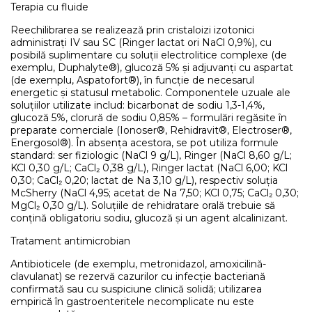
Terapia cu fluide
Reechilibrarea se realizează prin cristaloizi izotonici
administrați IV sau SC (Ringer lactat ori NaCl 0,9%), cu
posibilă suplimentare cu soluții electrolitice complexe (de
exemplu, Duphalyte®), glucoză 5% și adjuvanți cu aspartat
(de exemplu, Aspatofort®), în funcție de necesarul
energetic și statusul metabolic. Componentele uzuale ale
soluțiilor utilizate includ: bicarbonat de sodiu 1,3-1,4%,
glucoză 5%, clorură de sodiu 0,85% – formulări regăsite în
preparate comerciale (Ionoser®, Rehidravit®, Electroser®,
Energosol®). În absența acestora, se pot utiliza formule
standard: ser fiziologic (NaCl 9 g/L), Ringer (NaCl 8,60 g/L;
KCl 0,30 g/L; CaCl₂ 0,38 g/L), Ringer lactat (NaCl 6,00; KCl
0,30; CaCl₂ 0,20; lactat de Na 3,10 g/L), respectiv soluția
McSherry (NaCl 4,95; acetat de Na 7,50; KCl 0,75; CaCl₂ 0,30;
MgCl₂ 0,30 g/L). Soluțiile de rehidratare orală trebuie să
conțină obligatoriu sodiu, glucoză și un agent alcalinizant.
Tratament antimicrobian
Antibioticele (de exemplu, metronidazol, amoxicilină-
clavulanat) se rezervă cazurilor cu infecție bacteriană
confirmată sau cu suspiciune clinică solidă; utilizarea
empirică în gastroenteritele necomplicate nu este