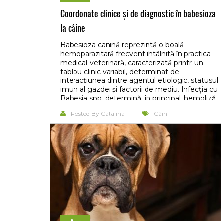
Coordonate clinice și de diagnostic în babesioza
la câine
Babesioza canină reprezintă o boală
hemoparazitară frecvent întâlnită în practica
medical-veterinară, caracterizată printr-un
tablou clinic variabil, determinat de
interacțiunea dintre agentul etiologic, statusul
imun al gazdei și factorii de mediu. Infecția cu
Babesia spp. determină, în principal, hemoliză
intra- și extravasculară, fiind asociată cu
Posted By Catalina
Câini
modificări hematologice și biochimice
semnificative, care pot evolua de la forme
subclinice până la sindroame severe, cu
afectare multiorganică. Manifestările clinice
sunt adesea nespecifice și includ letargie,
anorexie, hipertermie, icter și hemoglobinurie,
ceea ce îngreunează diagnosticul diferențial.
Din punct de vedere paraclinic, se evidențiază
frecvent anemie hemolitică, trombocitopenie
și alterări ale parametrilor hepatici și renali.
Diagnosticul se bazează pe corelarea datelor
clinice cu investigațiile de laborator, incluzând