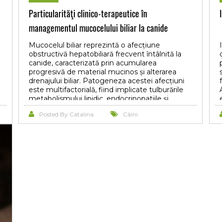
Particularităţi clinico-terapeutice în
managementul mucocelului biliar la canide
Mucocelul biliar reprezintă o afecțiune
obstructivă hepatobiliară frecvent întâlnită la
canide, caracterizată prin acumularea
progresivă de material mucinos și alterarea
drenajului biliar. Patogeneza acestei afecțiuni
este multifactorială, fiind implicate tulburările
metabolismului lipidic, endocrinopatiile și
modificările motilității colecistului. Diagnosticul
Posted By Catalina
Câini
se bazează pe corelarea semnelor clinice cu
modificările biochimice și ultrasonografice
specifice. Managementul terapeutic
conservator urmărește reducerea colestazei,
stimularea fluxului biliar și controlul tulburărilor
metabolice asociate. Acidul ursodeoxicolic
reprezintă una dintre principalele molecule
utilizate în managementul afecțiunilor
colestatice canine, datorită efectelor sale
coleretice și hepatoprotectoare. Totodată,
suplimentarea cu acizi grași omega-3 și
instituirea unui management nutrițional