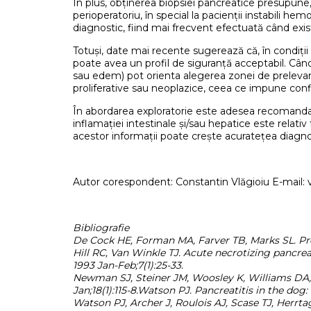
În plus, obținerea biopsiei pancreatice presupune, 
perioperatoriu, în special la pacienții instabili h
diagnostic, fiind mai frecvent efectuată când exist
Totuși, date mai recente sugerează că, în condiții
poate avea un profil de siguranță acceptabil. Câ
sau edem) pot orienta alegerea zonei de prelevare; 
proliferative sau neoplazice, ceea ce impune con
În abordarea exploratorie este adesea recomandată 
inflamației intestinale și/sau hepatice este relativ
acestor informații poate crește acuratețea diagno
Autor corespondent: Constantin Vlăgioiu E-mail
Bibliografie
De Cock HE, Forman MA, Farver TB, Marks SL. Preva
Hill RC, Van Winkle TJ. Acute necrotizing pancreat
1993 Jan-Feb;7(1):25-33.
Newman SJ, Steiner JM, Woosley K, Williams DA, 
Jan;18(1):115-8.Watson PJ. Pancreatitis in the dog:
Watson PJ, Archer J, Roulois AJ, Scase TJ, Herrta