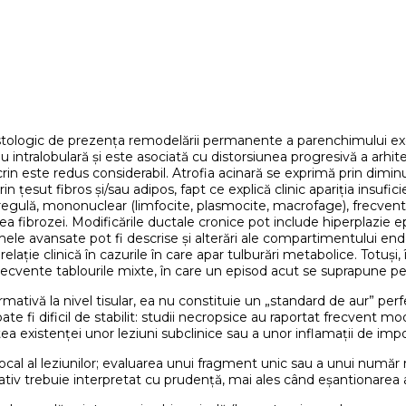
istologic de prezența remodelării permanente a parenchimului exocri
u intralobulară și este asociată cu distorsiunea progresivă a arhitec
in este redus considerabil. Atrofia acinară se exprimă prin diminu
rin țesut fibros și/sau adipos, fapt ce explică clinic apariția insufi
 regulă, mononuclear (limfocite, plasmocite, macrofage), frecvent pe
 fibrozei. Modificările ductale cronice pot include hiperplazie epite
mele avansate pot fi descrise și alterări ale compartimentului end
relație clinică în cazurile în care apar tulburări metabolice. Totuși,
frecvente tablourile mixte, în care un episod acut se suprapune pe
tivă la nivel tisular, ea nu constituie un „standard de aur” perf
te fi dificil de stabilit: studii necropsice au raportat frecvent mo
ea existenței unor leziuni subclinice sau a unor inflamații de impo
ocal al leziunilor; evaluarea unui fragment unic sau a unui număr
tiv trebuie interpretat cu prudență, mai ales când eșantionarea a 