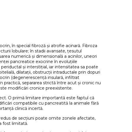
n, în special fibroză și atrofie acinară. Fibroza
turii lobulare; în stadii avansate, țesutul
area numerică și dimensională a acinilor, uneori
cienței pancreatice exocrine în evoluțiile
riductal și interstițial, iar intensitatea sa poate
lială, dilatații, obstrucții intraductale prin dopuri
ocrin (degenerescență insulară, infiltrat
 în practică, separarea strictă între acut și cronic nu
ste modificări cronice preexistente.
ect. O primă limitare importantă este faptul că
dificări compatibile cu pancreatită la animale fără
rtanță clinică incertă.
 redus de secțiuni poate omite zonele afectate,
fost limitată.