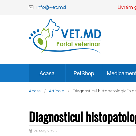
info@vet.md
Livrăm g
Acasa
PetShop
Medicamen
Acasa
Articole
Diagnosticul histopatologic în p
Diagnosticul histopatolo
26 May 2026