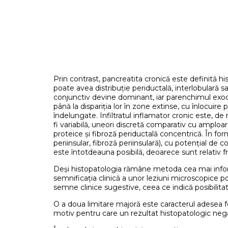
Prin contrast, pancreatita cronică este definită h
poate avea distribuție periductală, interlobulară sa
conjunctiv devine dominant, iar parenchimul exocr
până la dispariția lor în zone extinse, cu înlocuire p
îndelungate. Infiltratul inflamator cronic este, de
fi variabilă, uneori discretă comparativ cu amploarea
proteice și fibroză periductală concentrică. În for
periinsular, fibroză periinsulară), cu potențial de co
este întotdeauna posibilă, deoarece sunt relativ 
Deși histopatologia rămâne metoda cea mai informa
semnificația clinică a unor leziuni microscopice poa
semne clinice sugestive, ceea ce indică posibilitat
O a doua limitare majoră este caracterul adesea f
motiv pentru care un rezultat histopatologic nega