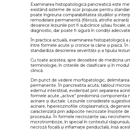
Examinarea histopatologică pancreatică este metoda
existând sisteme de scor propuse pentru standardiza
poate îngreuna comparabilitatea studiilor și inter
remodelare permanentă (fibroză, atrofie acinară) 
deoarece leziunile pot fi subclinice și/sau focale, 
diagnostic, dar poate fi sigură în condiții adecvate 
În practica actuală, examinarea histopatologică a
între formele acute și cronice la câine și pisică.
standardiza descrierea severității și a tipului leziuni
Cu toate acestea, spre deosebire de medicina umană
terminologie, în criteriile de clasificare și în mo
clinică.
Din punct de vedere morfopatologic, delimitarea 
permanente. În pancreatita acută, tabloul microsc
edemul interstițial, evidențiat prin separarea acinil
formele acute „active” predomină componenta neutrofi
acinare și ductale. Leziunile considerate sugesti
acinare, hipereozinofilie citoplasmatică, degenere
caracterizată prin adipocite necrozate însoțite de 
procesului. În formele necrozante sau necrohemorag
microtromboze, în special în contextul răspunsului
necroză focală și inflamație periductală, însă aces