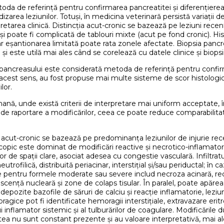
 de referință pentru confirmarea pancreatitei și diferențierea în
rea leziunilor. Totuși, în medicina veterinară persistă variații de 
pretarea clinică. Distincția acut-cronic se bazează pe leziuni rece
și poate fi complicată de tablouri mixte (acut pe fond cronic). Hi
iar eșantionarea limitată poate rata zonele afectate. Biopsia pancre
și este utilă mai ales când se corelează cu datele clinice și biopsii 
 pancreasului este considerată metoda de referință pentru confirm
 În acest sens, au fost propuse mai multe sisteme de scor histolog
lor.
, unde există criterii de interpretare mai uniform acceptate, în 
dul de raportare a modificărilor, ceea ce poate reduce comparabilita
acut-cronic se bazează pe predominanța leziunilor de injurie rec
opic este dominat de modificări reactive și necrotico-inflamatori
or de spații clare, asociat adesea cu congestie vasculară. Infiltratu
lică, distribuită periacinar, interstițial și/sau periductal; în cazu
ve pentru formele moderate sau severe includ necroza acinară, rec
scență nucleară și zone de colaps tisular. În paralel, poate apăre
depozite bazofile de săruri de calciu și reacție inflamatorie, lez
ice pot fi identificate hemoragii interstițiale, extravazare eritro
 inflamator sistemic și al tulburărilor de coagulare. Modificările
tea nu sunt constant prezente și au valoare interpretativă, mai ale