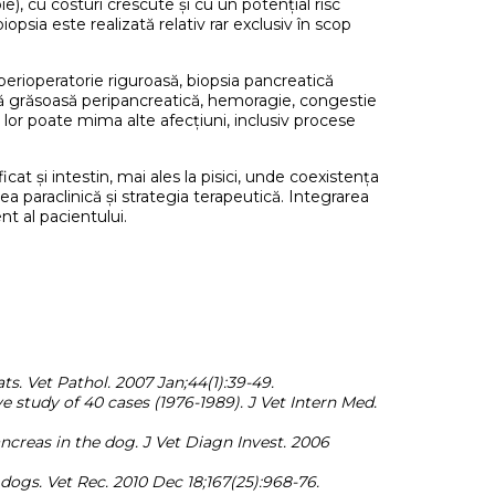
), cu costuri crescute și cu un potențial risc
opsia este realizată relativ rar exclusiv în scop
perioperatorie riguroasă, biopsia pancreatică
ă grăsoasă peripancreatică, hemoragie, congestie
l lor poate mima alte afecțiuni, inclusiv procese
t și intestin, mai ales la pisici, unde coexistența
rea paraclinică și strategia terapeutică. Integrarea
t al pacientului.
s. Vet Pathol. 2007 Jan;44(1):39-49.
ve study of 40 cases (1976-1989). J Vet Intern Med.
creas in the dog. J Vet Diagn Invest. 2006
 dogs. Vet Rec. 2010 Dec 18;167(25):968-76.