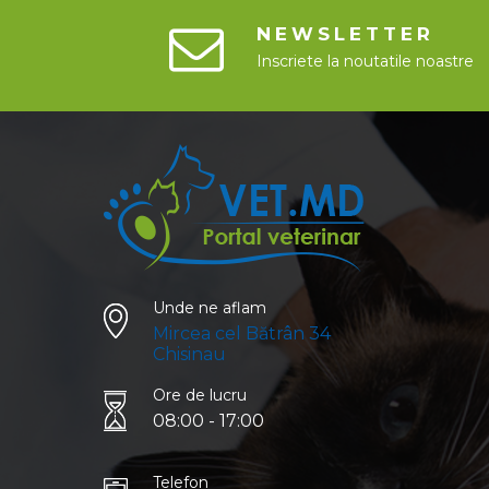
pentru menținerea sarcinii (Hoffmann et al.,
2004). Uterul canidelor este format din
NEWSLETTER
perimetru, miometru și endometru.
Endometrul prezintă glande ramificate și țesu
Inscriete la noutatile noastre
stromal bogat vascularizat, cu modificări ciclic
sub influența hormonilor ovarieni, esențiale
pentru implantarea embrionară și menținerea
gestației (Evans & de Lahunta, 2013; Johnston,
2013). Cervixul prezintă epiteliu de tranziție și
glande mucoase implicate în protecția tractulu
genital superior și transportul spermatozoizilor,
modificările structurale fiind corelate cu fazele
ciclului estral și cu nivelul hormonilor specifici
(Reich & Fritsch, 2014). Cunoașterea detaliată 
histologiei normale a aparatului genital feminin
este indispensabilă pentru interpretarea
Unde ne aflam
modificărilor patologice, evaluarea eficienței
Mircea cel Bătrân 34
tratamentelor hormonale și aplicarea corectă a
Chisinau
tehnicilor de reproducere asistată la canidele
domestice (Brown et al., 2001; Belu et al., 2021)
Ore de lucru
08:00 - 17:00
Telefon