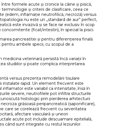
tre formele acute și cronice la câine și pisică,
terminologie și criterii de clasificare, ceea ce
nte (edem, inflamație neutrofilică, necroză) versus
stopatologia nu este un „standard de aur” perfect,
atică este invazivă și se face rar exclusiv în scop
concomitente (ficat/intestin), în special la pisici.
area pancreatitei și pentru diferențierea finală
ic pentru ambele specii, cu scopul de a
medicina veterinară persistă încă variații în
tea studiilor și poate complica interpretarea
entă versus prezența remodelării tisulare
i instalate rapid. Un element frecvent este
l inflamator este variabil ca intensitate, însă în
rile severe, neutrofilele pot infiltra structurile
unoscută histologic prin pierderea arhitecturii
a necroza grăsoasă peripancreatică (saponificare),
iune care se corelează frecvent cu severitatea
citară, afectare vasculară și uneori
 ductale acute pot include descuamare epitelială,
s când sunt integrate cu restul leziunilor.