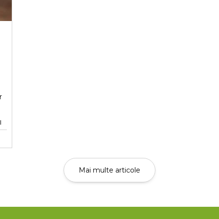
hipolipidic contribuie la susținerea funcției
hepatobiliare și la stabilizarea profilului lipidic.
Abordarea terapeutică multimodală și
monitorizarea periodică a pacienților rămân
esențiale pentru limitarea progresiei
modificărilor hepatobiliare și prevenirea
complicațiilor severe asociate mucocelului
biliar.
r
l
l
Mai multe articole
e
t