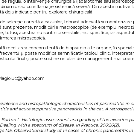
de regulă, o intervenție chirurgicală (laparotomie sau laparoscopie
emodinamic sau cu inflamație sistemică severă. Din aceste motive, bi
ă deja indicație pentru explorare chirurgicală.
 de selecție corectă a cazurilor, tehnică adecvată și monitorizare 
nd sunt prezente, modificările macroscopice (de exemplu, necroz
totuși, acestea nu sunt nici sensibile, nici specifice, iar aspectu
firmarea microscopică.
recoltarea concomitentă de biopsii din alte organe, în special fica
 frecventă și poate modifica semnificativ tabloul clinic, interpreta
sticului final și poate susține un plan de management mai coeren
: vlagioiuc@yahoo.com
lence and histopathologic characteristics of pancreatitis in cat
itis and acute suppurative pancreatitis in the cat. A retrospecti
Barton L. Histologic assessment and grading of the exocrine pan
 Dealing with a spectrum of disease. In Practice. 200;26(2).
ge ME. Observational study of 14 cases of chronic pancreatitis in