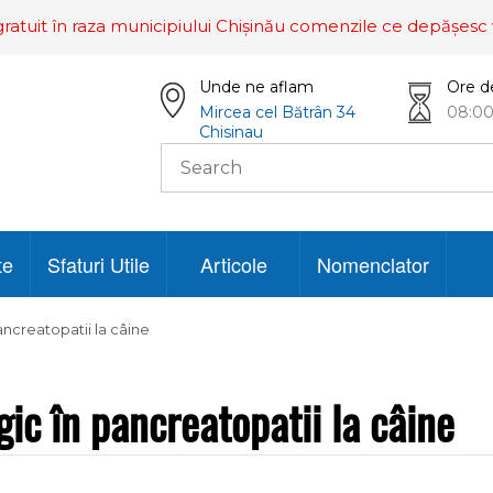
ratuit în raza municipiului Chișinău comenzile ce depășesc 
Unde ne aflam
Ore d
Mircea cel Bătrân 34
08:00
Chisinau
te
Sfaturi Utile
Articole
Nomenclator
ancreatopatii la câine
gic în pancreatopatii la câine