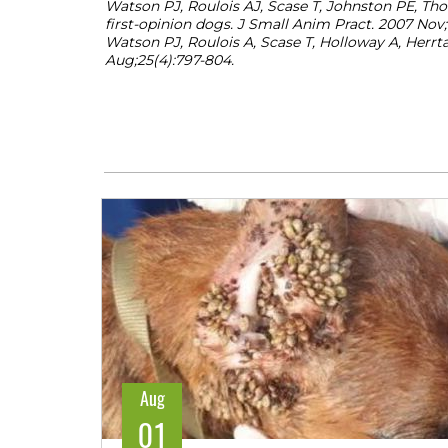
Watson PJ, Roulois AJ, Scase T, Johnston PE, Th
first-opinion dogs. J Small Anim Pract. 2007 Nov;4
Watson PJ, Roulois A, Scase T, Holloway A, Herrta
Aug;25(4):797-804.
Aug
01