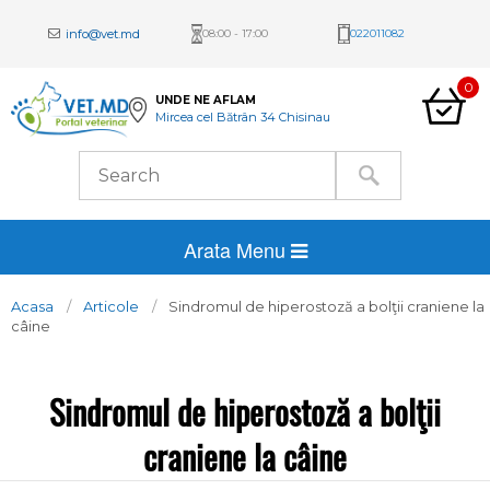
info@vet.md
08:00 - 17:00
022011082
0
UNDE NE AFLAM
Mircea cel Bătrân 34 Chisinau
Arata Menu
Acasa
Articole
Sindromul de hiperostoză a bolţii craniene la
câine
Sindromul de hiperostoză a bolţii
craniene la câine