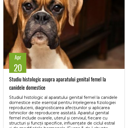
rata zonele afectate. Biopsia pancreatică este invazivă
și se face rar exclusiv în scop diagnostic, dar poate fi
sigură în condiții adecvate și este utilă mai ales când se
corelează cu datele clinice și biopsii concomitente
(ficat/intestin), în special la pisici.
Apr
20
Studiu histologic asupra aparatului genital femel la
canidele domestice
Studiul histologic al aparatului genital femel la canidele
domestice este esențial pentru înțelegerea fiziologiei
reproducerii, diagnosticarea afecțiunilor și aplicarea
tehnicilor de reproducere asistată. Aparatul genital
femel include ovarele, uterul și cervixul, fiecare cu
structuri și funcții specifice, influențate de ciclul estral