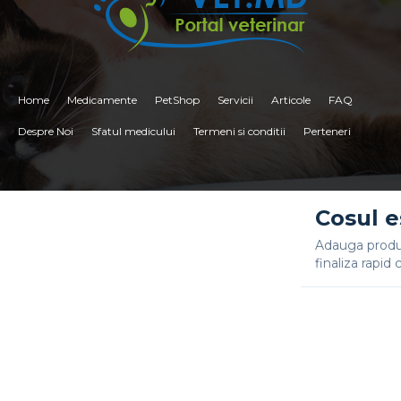
reproducere asistată la canidele domestice (Brown et
al., 2001; Belu et al., 2021).
Home
Medicamente
PetShop
Servicii
Articole
FAQ
Despre Noi
Sfatul medicului
Termeni si conditii
Perteneri
<
Cosul e
Adauga produs
finaliza rapi