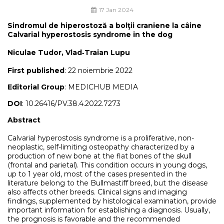
17 Jan 2024
Sindromul de hiperostoză a bolţii craniene la câine
Calvarial hyperostosis syndrome in the dog
Niculae Tudor, Vlad‑Traian Lupu
First published
: 22 noiembrie 2022
Editorial Group
: MEDICHUB MEDIA
DOI
: 10.26416/PV.38.4.2022.7273
Abstract
Calvarial hyperostosis syndrome is a proliferative, non-
neoplastic, self-limiting osteopathy characterized by a
production of new bone at the flat bones of the skull
(frontal and parietal). This condition occurs in young dogs,
up to 1 year old, most of the cases presented in the
literature belong to the Bullmastiff breed, but the disease
also affects other breeds. Clinical signs and imaging
findings, supplemented by histological examination, provide
important information for establishing a diagnosis. Usually,
the prognosis is favorable and the recommended