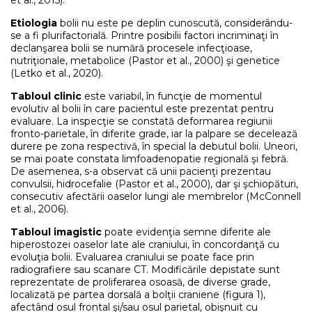
et al., 2015).
Etiologia
bolii nu este pe deplin cunoscută, considerându-
se a fi plurifactorială. Printre posibilii factori incriminaţi în
declanşarea bolii se numără procesele infecţioase,
nutriţionale, metabolice (Pastor et al., 2000) şi genetice
(Letko et al., 2020).
Tabloul clinic
este variabil, în funcţie de momentul
evolutiv al bolii în care pacientul este prezentat pentru
evaluare. La inspecţie se constată deformarea regiunii
fronto-parietale, în diferite grade, iar la palpare se decelează
durere pe zona respectivă, în special la debutul bolii. Uneori,
se mai poate constata limfoadenopatie regională şi febră.
De asemenea, s-a observat că unii pacienţi prezentau
convulsii, hidrocefalie (Pastor et al., 2000), dar şi şchiopături,
consecutiv afectării oaselor lungi ale membrelor (McConnell
et al., 2006).
Tabloul imagistic
poate evidenţia semne diferite ale
hiperostozei oaselor late ale craniului, în concordanţă cu
evoluţia bolii. Evaluarea craniului se poate face prin
radiografiere sau scanare CT. Modificările depistate sunt
reprezentate de proliferarea osoasă, de diverse grade,
localizată pe partea dorsală a bolţii craniene (figura 1),
afectând osul frontal şi/sau osul parietal, obişnuit cu