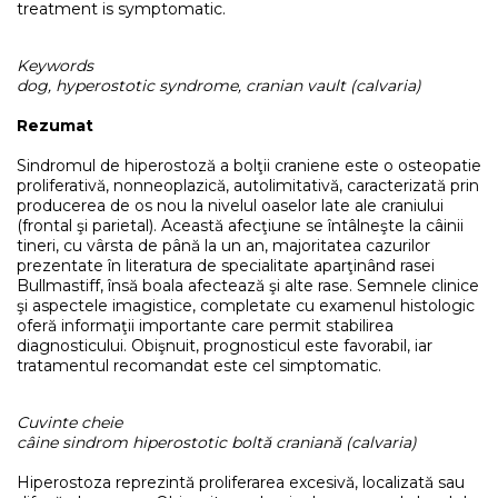
treatment is symptomatic.
Keywords
dog, hyperostotic syndrome, cranian vault (calvaria)
Rezumat
Sindromul de hiperostoză a bolţii craniene este o osteopatie
proliferativă, nonneoplazică, autolimitativă, caracterizată prin
producerea de os nou la nivelul oaselor late ale craniului
(frontal şi parietal). Această afecţiune se întâlneşte la câinii
tineri, cu vârsta de până la un an, majoritatea cazurilor
prezentate în literatura de specialitate aparţinând rasei
Bullmastiff, însă boala afectează şi alte rase. Semnele clinice
şi aspectele imagistice, completate cu examenul histologic
oferă informaţii importante care permit stabilirea
diagnosticului. Obişnuit, prognosticul este favorabil, iar
tratamentul recomandat este cel simptomatic.
Cuvinte cheie
câine sindrom hiperostotic boltă craniană (calvaria)
Hiperostoza reprezintă proliferarea excesivă, localizată sau