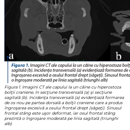
Figura 1. Imagini CT ale capului la un câine cu hiperostoza
bolţii craniene, în secţiune transversală (a) şi secţiune
sagitală (b). Incidenţa transversală (a) evidenţiază formarea
de os nou pe partea dorsală a bolţii craniene care a produs
îngroşarea excesivă a osului frontal drept (săgeţi). Sinusul
frontal stâng este uşor deformat, iar osul frontal stâng
prezintă o îngroşare moderată pe linia sagitală (triunghi
alb)