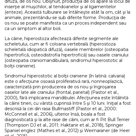
difuză, de os nou. Obişnuit, producţia de os apare la locul de
inserţie al muşchilor, al tendoanelor şi al ligamentelor
(enteze). Această tulburare se întâlneşte atât la om, cât şi la
animale, prezentându-se sub diferite forme. Producţia de
os nou se poate manifesta ca un proces independent sau
ca un simptom al altor boli.
La câine, hiperostoza afectează diferite segmente ale
scheletului, cum ar fi coloana vertebrală (hiperostoza
scheletală idiopatică difuză), oasele membrelor (osteopatia
hipertrofică, osteodistrofia hipertrofică) sau oasele craniului
(osteopatia craniomandibulară, sindromul hiperostotic al
bolţii craniene).
Sindromul hiperostotic al bolţii craniene (în latină: calvaria)
este o afecţiune osoasă proliferativă rară, nonneoplazică,
caracterizată prin producerea de os nou şi îngroşarea
oaselor late ale craniului (frontal, parietal) (Pastor et al.,
2000), fără implicarea mandibulei. Afecţiunea este întâlnită
la câinii tineri, cu vârstă cuprinsă între 5 şi 10 luni. Iniţial a fost
descrisă la cei din rasa Bullmastiff (Pastor et al., 2000;
McConnell et al., 2006), ulterior însă, boala a fost
diagnosticată şi la alte rase de câini, cum ar fi Pit Bull Terrier
(Thompson DJ et al., 2011; Haktanir et al., 2018), Springer
Spaniel englez (Mathes et al., 2012) şi Weimaraner (de Heer