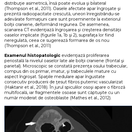
distribuţie asimetrică, însă poate evolua şi bilateral
(Thompson et al., 2011). Oasele afectate apar îngroşate şi
prezintă radioopacitate crescută, uneori înregistrându-se
adevărate formaţiuni care sunt proeminente la exteriorul
bolţii craniene, deformând regiunea. De asemenea,
scanarea CT evidenţiază îngroşarea şi creşterea densităţii
oaselor implicate (figurile 1a, 1b şi 2), suprafaţa lor fiind
neregulată, ceea ce sugerează formarea de os nou
(Thompson et al., 2011)
Examenul histopatologic
evidenţiază proliferarea
periostală la nivelul oaselor late ale bolţii craniene (frontal şi
parietal). Microscopic se constată prezenţa osului trabecular,
compus din os primar, imatur, şi trabeculele mature cu
aspect îngroşat. Spaţiile medulare apar îngustate
consecutiv producerii de ţesut fibros puternic vascularizat
(Haktanir et al., 2018). În jurul spiculilor osoşi apare o fibroză
multifocală, iar fragmentele osoase sunt căptuşite cu un
număr moderat de osteoblaste (Mathes et al., 2012).