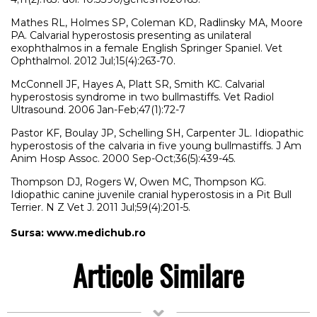
Mathes RL, Holmes SP, Coleman KD, Radlinsky MA, Moore
PA. Calvarial hyperostosis presenting as unilateral
exophthalmos in a female English Springer Spaniel. Vet
Ophthalmol. 2012 Jul;15(4):263-70.
McConnell JF, Hayes A, Platt SR, Smith KC. Calvarial
hyperostosis syndrome in two bullmastiffs. Vet Radiol
Ultrasound. 2006 Jan-Feb;47(1):72-7
Pastor KF, Boulay JP, Schelling SH, Carpenter JL. Idiopathic
hyperostosis of the calvaria in five young bullmastiffs. J Am
Anim Hosp Assoc. 2000 Sep-Oct;36(5):439-45.
Thompson DJ, Rogers W, Owen MC, Thompson KG.
Idiopathic canine juvenile cranial hyperostosis in a Pit Bull
Terrier. N Z Vet J. 2011 Jul;59(4):201-5.
Sursa: www.medichub.ro
Articole Similare