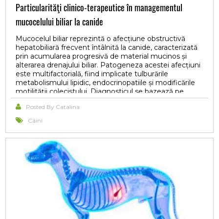
Particularităţi clinico-terapeutice în managementul
mucocelului biliar la canide
Mucocelul biliar reprezintă o afecțiune obstructivă
hepatobiliară frecvent întâlnită la canide, caracterizată
prin acumularea progresivă de material mucinos și
alterarea drenajului biliar. Patogeneza acestei afecțiuni
este multifactorială, fiind implicate tulburările
metabolismului lipidic, endocrinopatiile și modificările
motilității colecistului. Diagnosticul se bazează pe
corelarea semnelor clinice cu modificările biochimice și
Posted By Catalina
ultrasonografice specifice. Managementul terapeutic
conservator urmărește reducerea colestazei,
Câini
stimularea fluxului biliar și controlul tulburărilor
metabolice asociate. Acidul ursodeoxicolic reprezintă
una dintre principalele molecule utilizate în
managementul afecțiunilor colestatice canine, datorită
efectelor sale coleretice și hepatoprotectoare.
Totodată, suplimentarea cu acizi grași omega-3 și
instituirea unui management nutrițional hipolipidic
contribuie la susținerea funcției hepatobiliare și la
stabilizarea profilului lipidic. Abordarea terapeutică
multimodală și monitorizarea periodică a pacienților
rămân esențiale pentru limitarea progresiei