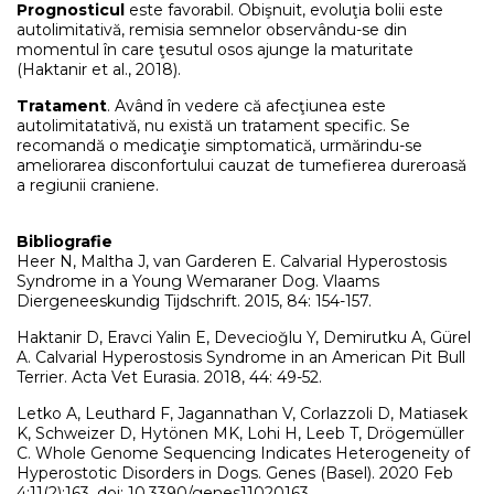
Prognosticul
este favorabil. Obişnuit, evoluţia bolii este
autolimitativă, remisia semnelor observându-se din
momentul în care ţesutul osos ajunge la maturitate
(Haktanir et al., 2018).
Tratament
. Având în vedere că afecţiunea este
autolimitatativă, nu există un tratament specific. Se
recomandă o medicaţie simptomatică, urmărindu-se
ameliorarea disconfortului cauzat de tumefierea dureroasă
a regiunii craniene.
Bibliografie
Heer N, Maltha J, van Garderen E. Calvarial Hyperostosis
Syndrome in a Young Wemaraner Dog. Vlaams
Diergeneeskundig Tijdschrift. 2015, 84: 154-157.
Haktanir D, Eravci Yalin E, Devecioğlu Y, Demirutku A, Gürel
A. Calvarial Hyperostosis Syndrome in an American Pit Bull
Terrier. Acta Vet Eurasia. 2018, 44: 49-52.
Letko A, Leuthard F, Jagannathan V, Corlazzoli D, Matiasek
K, Schweizer D, Hytönen MK, Lohi H, Leeb T, Drögemüller
C. Whole Genome Sequencing Indicates Heterogeneity of
Hyperostotic Disorders in Dogs. Genes (Basel). 2020 Feb
4;11(2):163. doi: 10.3390/genes11020163.