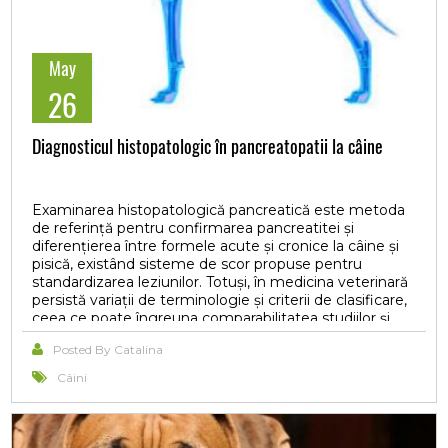
modificărilor hepatobiliare și prevenirea complicațiilor
severe asociate mucocelului biliar.
May
26
Diagnosticul histopatologic în pancreatopatii la câine
Examinarea histopatologică pancreatică este metoda
de referință pentru confirmarea pancreatitei și
diferențierea între formele acute și cronice la câine și
pisică, existând sisteme de scor propuse pentru
standardizarea leziunilor. Totuși, în medicina veterinară
persistă variații de terminologie și criterii de clasificare,
ceea ce poate îngreuna comparabilitatea studiilor și
interpretarea clinică. Distincția acut-cronic se bazează
Posted By Catalina
pe leziuni recente (edem, inflamație neutrofilică,
necroză) versus remodelare permanentă (fibroză,
Câini
atrofie acinară) și poate fi complicată de tablouri mixte
(acut pe fond cronic). Histopatologia nu este un
„standard de aur” perfect, deoarece leziunile pot fi
subclinice și/sau focale, iar eșantionarea limitată poate