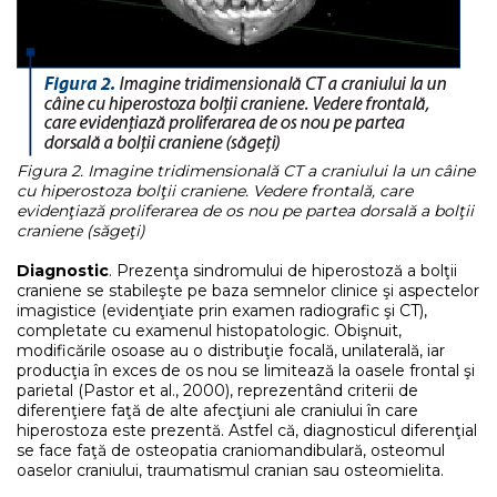
Figura 2. Imagine tridimensională CT a craniului la un câine
cu hiperostoza bolţii craniene. Vedere frontală, care
evidenţiază proliferarea de os nou pe partea dorsală a bolţii
craniene (săgeţi)
Diagnostic
. Prezenţa sindromului de hiperostoză a bolţii
craniene se stabileşte pe baza semnelor clinice şi aspectelor
imagistice (evidenţiate prin examen radiografic şi CT),
completate cu examenul histopatologic. Obişnuit,
modificările osoase au o distribuţie focală, unilaterală, iar
producţia în exces de os nou se limitează la oasele frontal şi
parietal (Pastor et al., 2000), reprezentând criterii de
diferenţiere faţă de alte afecţiuni ale craniului în care
hiperostoza este prezentă. Astfel că, diagnosticul diferenţial
se face faţă de osteopatia craniomandibulară, osteomul
oaselor craniului, traumatismul cranian sau osteomielita.