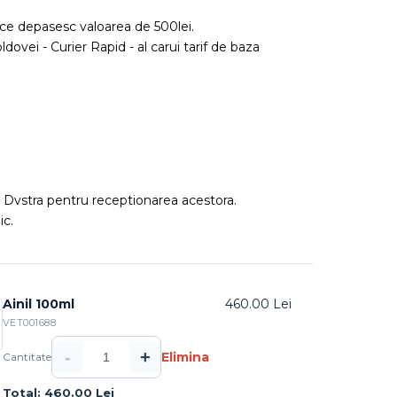
ce depasesc valoarea de 500lei.
ldovei - Curier Rapid - al carui tarif de baza
ea Dvstra pentru receptionarea acestora.
ic.
Ainil 100ml
460.00 Lei
VET001688
-
+
Elimina
Cantitate
Total: 460.00 Lei