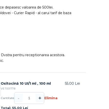
ce depasesc valoarea de 500lei.
ldovei - Curier Rapid - al carui tarif de baza
ea Dvstra pentru receptionarea acestora.
ic.
Oxitocină 10 UI/1 ml , 100 ml
55.00 Lei
VET001778
-
+
Elimina
Cantitate
Total: 55.00 Lei