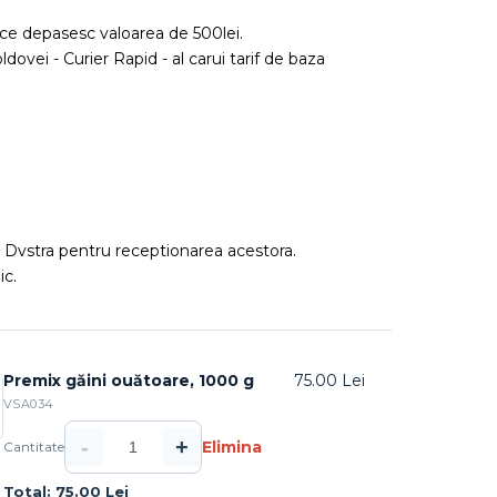
ce depasesc valoarea de 500lei.
ldovei - Curier Rapid - al carui tarif de baza
ea Dvstra pentru receptionarea acestora.
ic.
Premix găini ouătoare, 1000 g
75.00 Lei
VSA034
-
+
Elimina
Cantitate
Total: 75.00 Lei