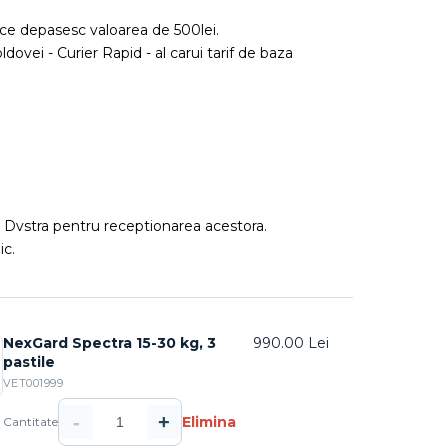
ce depasesc valoarea de 500lei.
ldovei - Curier Rapid - al carui tarif de baza
ea Dvstra pentru receptionarea acestora.
ic.
NexGard Spectra 15-30 kg, 3
990.00 Lei
pastile
VET001999
-
+
Elimina
Cantitate