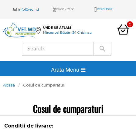
info@vet.md
08:00 - 17:00
022011082
0
UNDE NE AFLAM
Mircea cel Bătrân 34 Chisinau
Arata Menu
Acasa
Cosul de cumparaturi
Cosul de cumparaturi
Conditii de livrare: