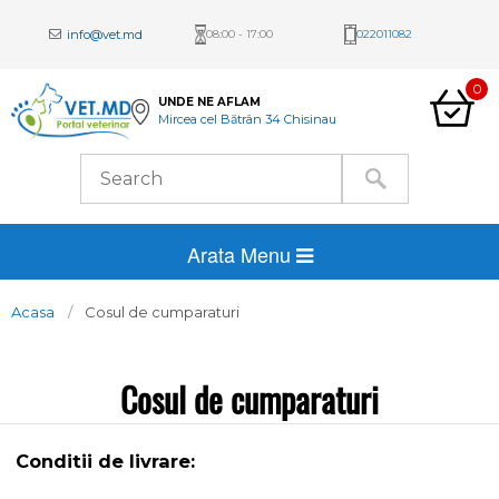
info@vet.md
08:00 - 17:00
022011082
0
UNDE NE AFLAM
Mircea cel Bătrân 34 Chisinau
Arata Menu
Acasa
Cosul de cumparaturi
Cosul de cumparaturi
Conditii de livrare: