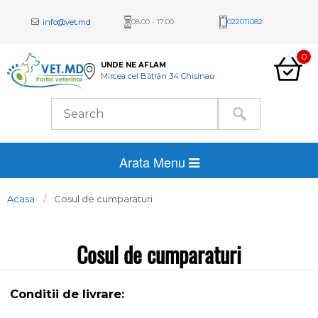
info@vet.md
08:00 - 17:00
022011082
0
UNDE NE AFLAM
Mircea cel Bătrân 34 Chisinau
Arata Menu
Acasa
Cosul de cumparaturi
Cosul de cumparaturi
Conditii de livrare: