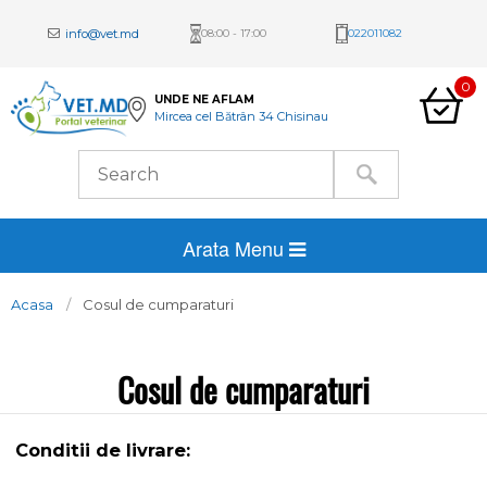
info@vet.md
08:00 - 17:00
022011082
0
UNDE NE AFLAM
Mircea cel Bătrân 34 Chisinau
Arata Menu
Acasa
Cosul de cumparaturi
Cosul de cumparaturi
Conditii de livrare: