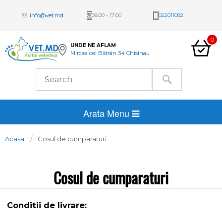
info@vet.md
08:00 - 17:00
022011082
0
UNDE NE AFLAM
Mircea cel Bătrân 34 Chisinau
Arata Menu
Acasa
Cosul de cumparaturi
Cosul de cumparaturi
Conditii de livrare: