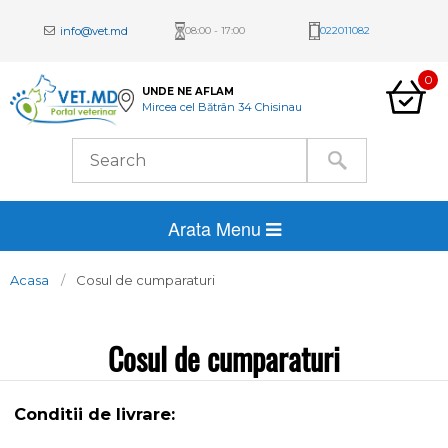
info@vet.md
08:00 - 17:00
022011082
0
UNDE NE AFLAM
Mircea cel Bătrân 34 Chisinau
Arata Menu
Acasa
Cosul de cumparaturi
Cosul de cumparaturi
Conditii de livrare: