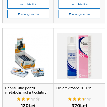
vezi detalii
vezi detalii
adauga in cos
adauga in cos
Confis Ultra pentru
Diclorex foam 200 ml
metabolismul articulatiilor
câinelui, 10 tablete
120Lei
370Lei