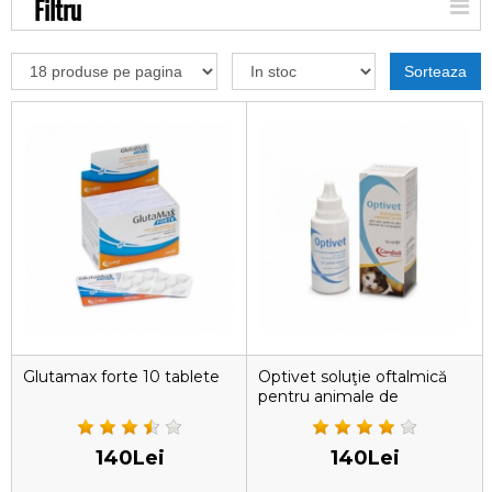
Filtru
Sorteaza
Glutamax forte 10 tablete
Optivet soluţie oftalmică
pentru animale de
companie şi alte animale
mici
140Lei
140Lei