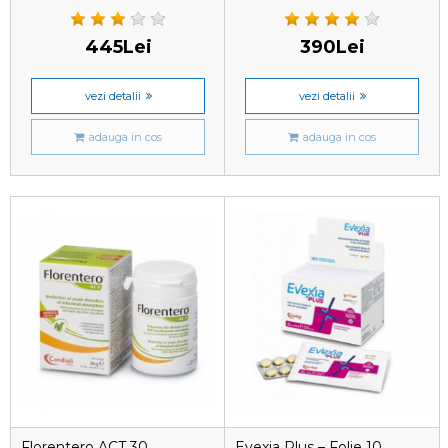
renala
445Lei
390Lei
vezi detalii
vezi detalii
adauga in cos
adauga in cos
Florentero ACT 30
Evexia Plus – Folie 10