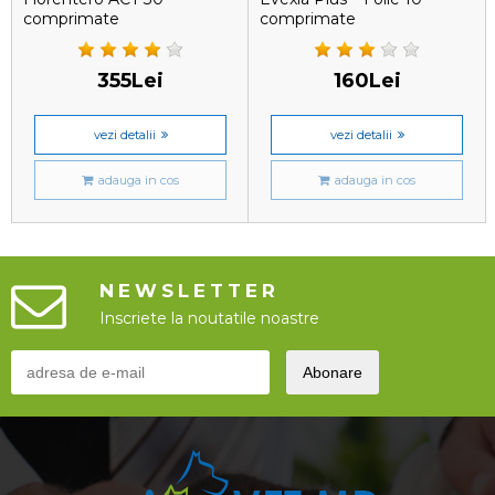
comprimate
comprimate
355Lei
160Lei
vezi detalii
vezi detalii
adauga in cos
adauga in cos
NEWSLETTER
Inscriete la noutatile noastre