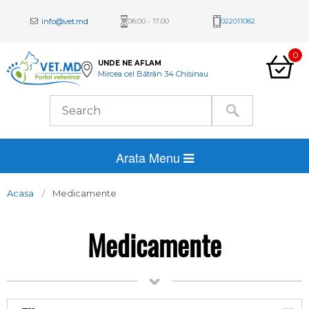
info@vet.md
08:00 - 17:00
022011082
0
UNDE NE AFLAM
Mircea cel Bătrân 34 Chisinau
Arata Menu
Acasa
Medicamente
Medicamente