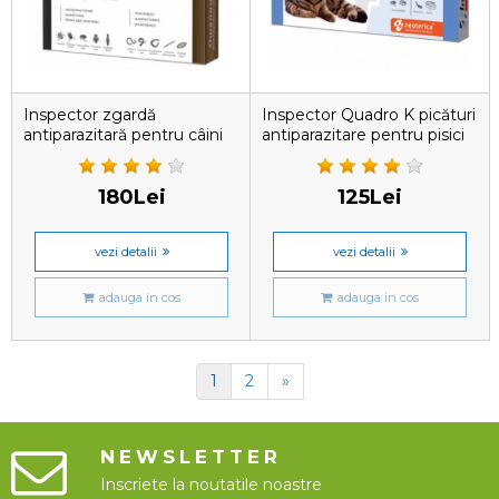
Inspector zgardă
Inspector Quadro K picături
antiparazitară pentru câini
antiparazitare pentru pisici
de rasă mare , 75 cm
1-4 kg, 1 pipetă
180Lei
125Lei
vezi detalii
vezi detalii
adauga in cos
adauga in cos
1
2
»
NEWSLETTER
Inscriete la noutatile noastre