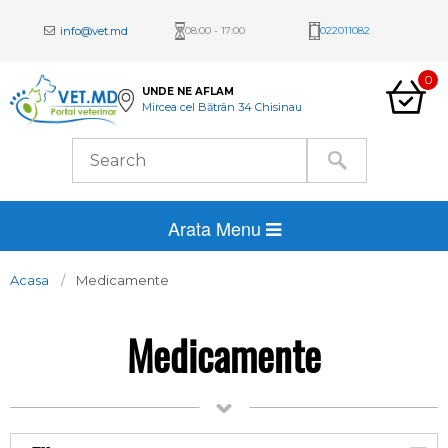
info@vet.md
08:00 - 17:00
022011082
0
UNDE NE AFLAM
Mircea cel Bătrân 34 Chisinau
Arata Menu
Acasa
Medicamente
Medicamente