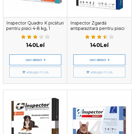
Inspector Quadro K picături
Inspector Zgardă
pentru pisici 4-8 kg, 1
antiparazitară pentru pisici
pipetă
și câini de rasă mică, 40 cm
140Lei
140Lei
vezi detalii
vezi detalii
adauga in cos
adauga in cos