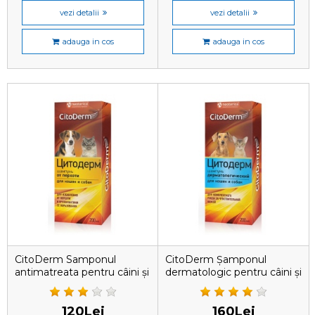
vezi detalii
vezi detalii
adauga in cos
adauga in cos
CitoDerm Samponul
CitoDerm Șamponul
antimatreata pentru câini și
dermatologic pentru câini și
pisici, 200 ml
pisici, 200 ml
120Lei
160Lei