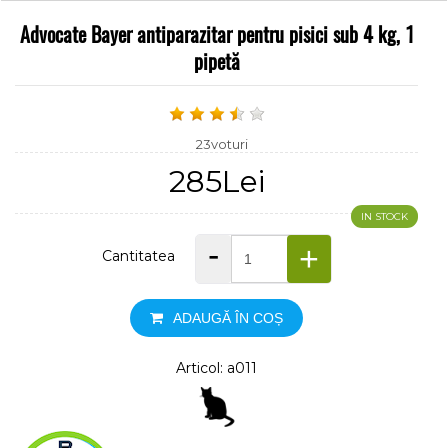
Advocate Bayer antiparazitar pentru pisici sub 4 kg, 1
pipetă
23voturi
285Lei
IN STOCK
-
+
Cantitatea
ADAUGĂ ÎN COȘ
Articol: a011