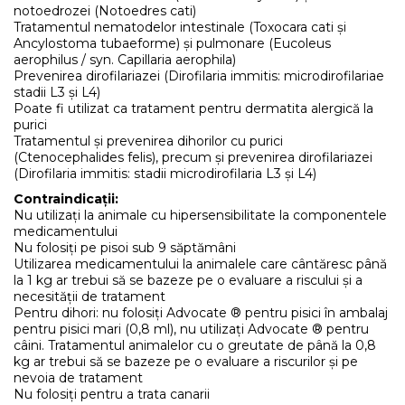
notoedrozei (Notoedres cati)
Tratamentul nematodelor intestinale (Toxocara cati și
Ancylostoma tubaeforme) și pulmonare (Eucoleus
aerophilus / syn. Capillaria aerophila)
Prevenirea dirofilariazei (Dirofilaria immitis: microdirofilariae
stadii L3 și L4)
Poate fi utilizat ca tratament pentru dermatita alergică la
purici
Tratamentul și prevenirea dihorilor cu purici
(Ctenocephalides felis), precum și prevenirea dirofilariazei
(Dirofilaria immitis: stadii microdirofilaria L3 și L4)
Contraindicații:
Nu utilizați la animale cu hipersensibilitate la componentele
medicamentului
Nu folosiți pe pisoi sub 9 săptămâni
Utilizarea medicamentului la animalele care cântăresc până
la 1 kg ar trebui să se bazeze pe o evaluare a riscului și a
necesității de tratament
Pentru dihori: nu folosiți Advocate ® pentru pisici în ambalaj
pentru pisici mari (0,8 ml), nu utilizați Advocate ® pentru
câini. Tratamentul animalelor cu o greutate de până la 0,8
kg ar trebui să se bazeze pe o evaluare a riscurilor și pe
nevoia de tratament
Nu folosiți pentru a trata canarii