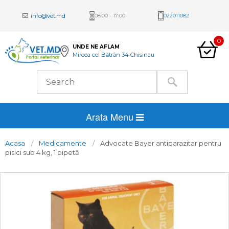
info@vet.md
08:00 - 17:00
022011082
0
UNDE NE AFLAM
Mircea cel Bătrân 34 Chisinau
Arata Menu
Acasa
Medicamente
Advocate Bayer antiparazitar pentru
pisici sub 4 kg, 1 pipetă