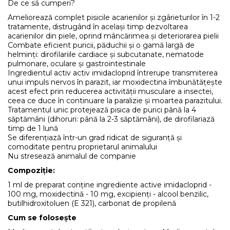
De ce să cumperi?
Ameliorează complet pisicile acarienilor și zgârieturilor în 1-2
tratamente, distrugând în același timp dezvoltarea
acarienilor din piele, oprind mâncărimea și deteriorarea pielii
Combate eficient puricii, păduchii și o gamă largă de
helminți: dirofilariile cardiace și subcutanate, nematode
pulmonare, oculare și gastrointestinale
Ingredientul activ activ imidacloprid întrerupe transmiterea
unui impuls nervos în parazit, iar moxidectina îmbunătățește
acest efect prin reducerea activității musculare a insectei,
ceea ce duce în continuare la paralizie și moartea parazitului.
Tratamentul unic protejează pisica de purici până la 4
săptămâni (dihoruri: până la 2-3 săptămâni), de dirofilariază
timp de 1 lună
Se diferențiază într-un grad ridicat de siguranță și
comoditate pentru proprietarul animalului
Nu stresează animalul de companie
Compoziție:
1 ml de preparat conține ingrediente active imidacloprid -
100 mg, moxidectină - 10 mg, excipienți - alcool benzilic,
butilhidroxitoluen (E 321), carbonat de propilenă
Cum se folosește