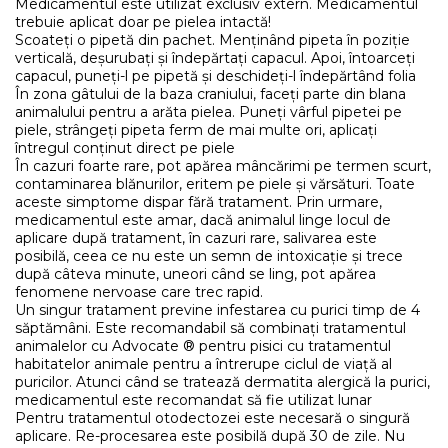
Medicamentul este utilizat exclusiv extern. Medicamentul
trebuie aplicat doar pe pielea intactă!
Scoateți o pipetă din pachet. Menținând pipeta în poziție
verticală, deșurubați și îndepărtați capacul. Apoi, întoarceți
capacul, puneți-l pe pipetă și deschideți-l îndepărtând folia
În zona gâtului de la baza craniului, faceți parte din blana
animalului pentru a arăta pielea. Puneți vârful pipetei pe
piele, strângeți pipeta ferm de mai multe ori, aplicați
întregul conținut direct pe piele
În cazuri foarte rare, pot apărea mâncărimi pe termen scurt,
contaminarea blănurilor, eritem pe piele și vărsături. Toate
aceste simptome dispar fără tratament. Prin urmare,
medicamentul este amar, dacă animalul linge locul de
aplicare după tratament, în cazuri rare, salivarea este
posibilă, ceea ce nu este un semn de intoxicație și trece
după câteva minute, uneori când se ling, pot apărea
fenomene nervoase care trec rapid.
Un singur tratament previne infestarea cu purici timp de 4
săptămâni. Este recomandabil să combinați tratamentul
animalelor cu Advocate ® pentru pisici cu tratamentul
habitatelor animale pentru a întrerupe ciclul de viață al
puricilor. Atunci când se tratează dermatita alergică la purici,
medicamentul este recomandat să fie utilizat lunar
Pentru tratamentul otodectozei este necesară o singură
aplicare. Re-procesarea este posibilă după 30 de zile. Nu