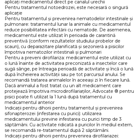
aplicați medicamentul direct pe canalul urechii
Pentru tratamentul notoedrozei, este necesară o singură
aplicație
Pentru tratamentul și prevenirea nematodelor intestinale și
pulmonare: tratamentul lunar la animale cu medicamentul
reduce posibilitatea infectării cu nematode. De asemenea,
medicamentul este utilizat în perioada de carantină
preventivă (conform rezultatelor studiului probelor de
scaun), cu deparazitare planificată și sezonieră a pisicilor
împotriva nematozilor intestinali și pulmonari
Pentru a preveni dirofilariza: medicamentul este utilizat cu
o lună înainte de activitatea preconizată a insectelor care
sugă sânge, pe întreaga perioadă de activitate și încă o lună
după încheierea activității sau pe tot parcursul anului. Se
recomandă tratarea animalelor în aceeași zi în fiecare lună.
Dacă animalul a fost tratat cu un alt medicament care
protejează împotriva microdirofilariaților, Advocate ® pentru
pisici poate fi utilizat la 1 lună după tratamentul cu
medicamentul anterior
Indicații pentru dihorii pentru tratamentul și prevenirea
sifonapterozei (infestarea cu purici): utilizarea
medicamentului previne infestarea cu purici timp de 3
săptămâni. Cu activitate ridicată a puricilor în mediul extern,
se recomandă re-tratamentul după 2 săptămâni.
Indicații pentru dihorii pentru prevenirea dirofilariazei: