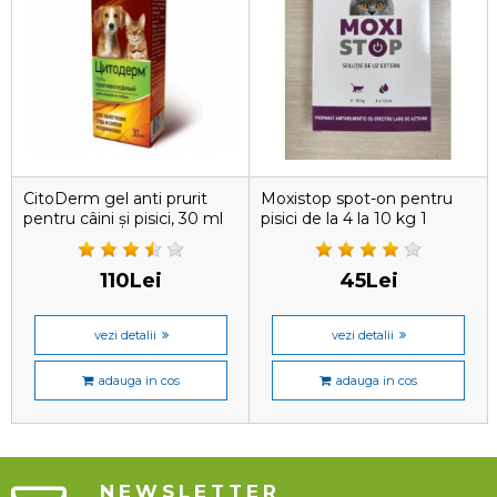
CitoDerm gel anti prurit
Moxistop spot-on pentru
pentru câini și pisici, 30 ml
pisici de la 4 la 10 kg 1
pipetă
110Lei
45Lei
vezi detalii
vezi detalii
adauga in cos
adauga in cos
NEWSLETTER