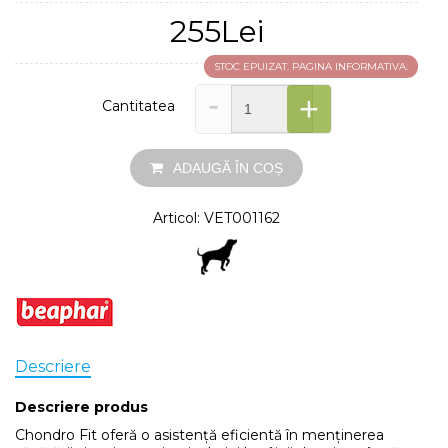
255Lei
STOC EPUIZAT. PAGINA INFORMATIVA.
-
+
Cantitatea
ADAUGĂ ÎN COȘ
Articol: VET001162
Descriere
Descriere produs
Chondro Fit oferă o asistență eficientă în menținerea