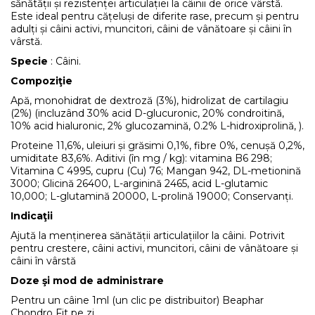
sănătății și rezistenței articulației la câinii de orice vârstă.
Este ideal pentru cățeluși de diferite rase, precum și pentru
adulți și câini activi, muncitori, câini de vânătoare și câini în
vârstă.
Specie
: Câini.
Compoziţie
Apă, monohidrat de dextroză (3%), hidrolizat de cartilagiu
(2%) (incluzând 30% acid D-glucuronic, 20% condroitină,
10% acid hialuronic, 2% glucozamină, 0.2% L-hidroxiprolină, ).
Proteine 11,6%, uleiuri și grăsimi 0,1%, fibre 0%, cenușă 0,2%,
umiditate 83,6%. Aditivi (în mg / kg): vitamina B6 298;
Vitamina C 4995, cupru (Cu) 76; Mangan 942, DL-metionină
3000; Glicină 26400, L-arginină 2465, acid L-glutamic
10,000; L-glutamină 20000, L-prolină 19000; Conservanți.
Indicaţii
Ajută la menținerea sănătății articulațiilor la câini. Potrivit
pentru crestere, câini activi, muncitori, câini de vânătoare și
câini în vârstă
Doze şi mod de administrare
Pentru un câine 1ml (un clic pe distribuitor) Beaphar
Chondro Fit pe zi.