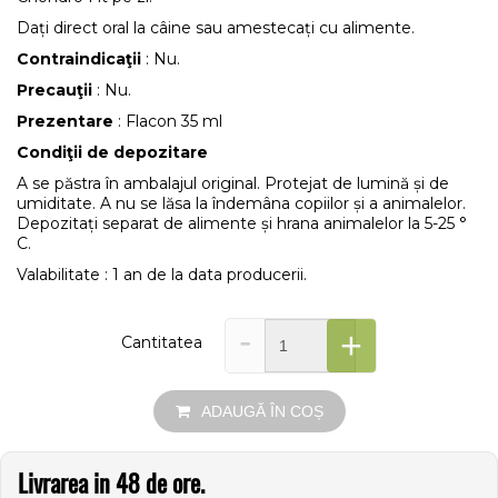
Dați direct oral la câine sau amestecați cu alimente.
Contraindicaţii
: Nu.
Precauţii
: Nu.
Prezentare
: Flacon 35 ml
Condiţii de depozitare
A se păstra în ambalajul original. Protejat de lumină și de
umiditate. A nu se lăsa la îndemâna copiilor și a animalelor.
Depozitați separat de alimente și hrana animalelor la 5-25 °
C.
Valabilitate : 1 an de la data producerii.
-
+
Cantitatea
ADAUGĂ ÎN COȘ
Livrarea in 48 de ore.