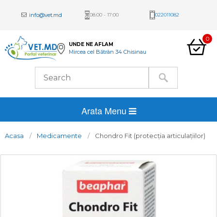
info@vet.md
08:00 - 17:00
022011082
0
UNDE NE AFLAM
Mircea cel Bătrân 34 Chisinau
Arata Menu
Acasa
Medicamente
Chondro Fit (protecția articulațiilor)