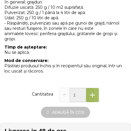
În general; grajduri:
Difuzie uscată: 250 g / 10 m2 suprafață.
Pulverizat: 250 g / 1 până la 4 litri de apă.
Udat: 250 g / 10 litri de apă.
• Răspândiți, pulverizați sau apă pe gunoi de grajd, nămol
sau resturi furajere, în zonele în care nu este
animalele lovesc: periferia grajdului, grătarele de gropi și
gropi.
Timp de așteptare:
Nu se aplică.
Mod de conservare:
Păstrați produsul închis și în recipientul său original, într-un
loc uscat și răcoros.
-
+
Cantitatea
ADAUGĂ ÎN COȘ