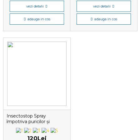
vezi detalii
vezi detalii
adauga in cos
adauga in cos
Insectostop Spray
împotriva puricilor și
căpușelor pentru pisici și
câini, 100 ml
120Lei