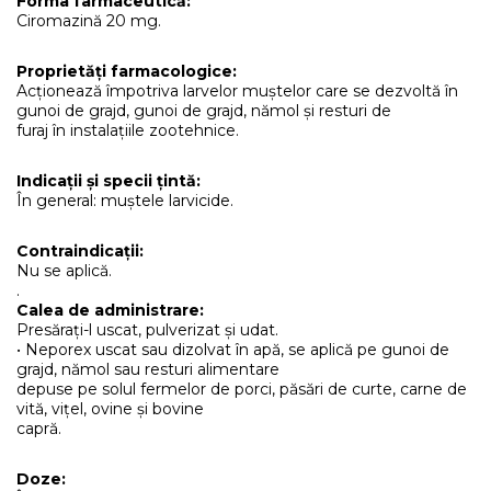
Forma farmaceutică:
Ciromazină 20 mg.
Proprietăți farmacologice:
Acționează împotriva larvelor muștelor care se dezvoltă în
gunoi de grajd, gunoi de grajd, nămol și resturi de
furaj în instalațiile zootehnice.
Indicații și specii țintă:
În general: muștele larvicide.
Contraindicații:
Nu se aplică.
.
Calea de administrare:
Presărați-l uscat, pulverizat și udat.
• Neporex uscat sau dizolvat în apă, se aplică pe gunoi de
grajd, nămol sau resturi alimentare
depuse pe solul fermelor de porci, păsări de curte, carne de
vită, vițel, ovine și bovine
capră.
Doze: