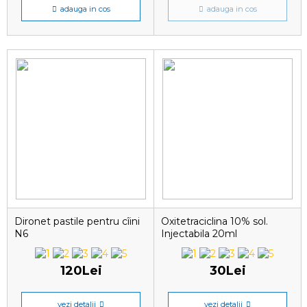
adauga in cos
adauga in cos
Dironet pastile pentru cîini
Oxitetraciclina 10% sol.
N6
Injectabila 20ml
120Lei
30Lei
vezi detalii
vezi detalii