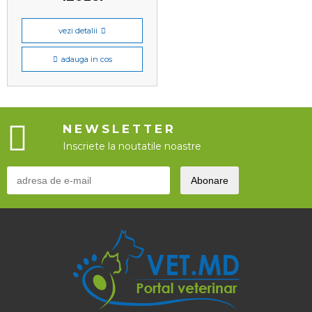
vezi detalii
adauga in cos
NEWSLETTER
Inscriete la noutatile noastre