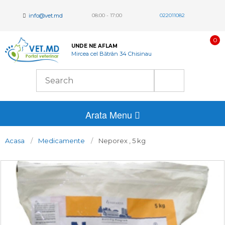
info@vet.md
08:00 - 17:00
022011082
0
UNDE NE AFLAM
Mircea cel Bătrân 34 Chisinau
Arata Menu
Acasa
Medicamente
Neporex , 5 kg