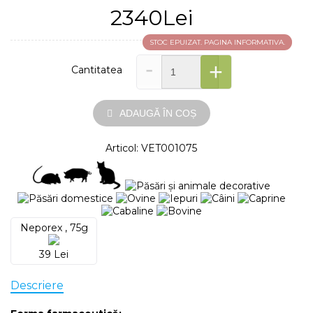
2340Lei
STOC EPUIZAT. PAGINA INFORMATIVA.
-
+
Cantitatea
ADAUGĂ ÎN COȘ
Articol: VET001075
Neporex , 75g
39 Lei
Descriere