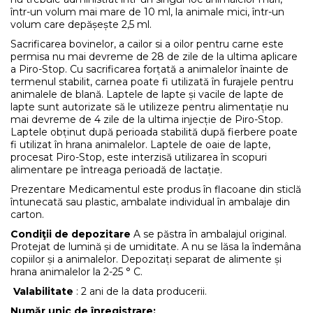
într-un volum mai mare de 10 ml, la animale mici, într-un
volum care depășește 2,5 ml.
Sacrificarea bovinelor, a cailor si a oilor pentru carne este
permisa nu mai devreme de 28 de zile de la ultima aplicare
a Piro-Stop. Cu sacrificarea forțată a animalelor înainte de
termenul stabilit, carnea poate fi utilizată în furajele pentru
animalele de blană. Laptele de lapte și vacile de lapte de
lapte sunt autorizate să le utilizeze pentru alimentație nu
mai devreme de 4 zile de la ultima injecție de Piro-Stop.
Laptele obținut după perioada stabilită după fierbere poate
fi utilizat în hrana animalelor. Laptele de oaie de lapte,
procesat Piro-Stop, este interzisă utilizarea în scopuri
alimentare pe întreaga perioadă de lactație.
Prezentare Medicamentul este produs în flacoane din sticlă
întunecată sau plastic, ambalate individual în ambalaje din
carton.
Condiţii de depozitare
A se păstra în ambalajul original.
Protejat de lumină și de umiditate. A nu se lăsa la îndemâna
copiilor și a animalelor. Depozitați separat de alimente și
hrana animalelor la 2-25 ° C.
Valabilitate
: 2 ani de la data producerii.
Număr unic de înregistrare: