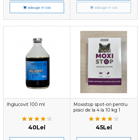
adauga in cos
adauga in cos
Ihglucovit 100 ml
Moxistop spot-on pentru
pisici de la 4 la 10 kg 1
pipetă
40Lei
45Lei