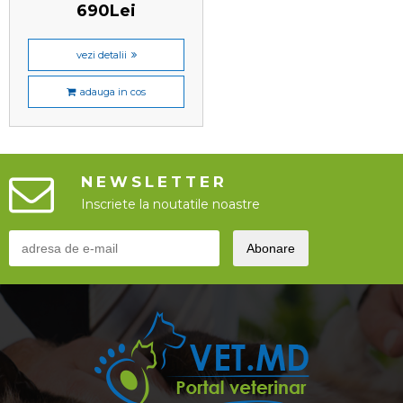
690Lei
vezi detalii
adauga in cos
NEWSLETTER
Inscriete la noutatile noastre