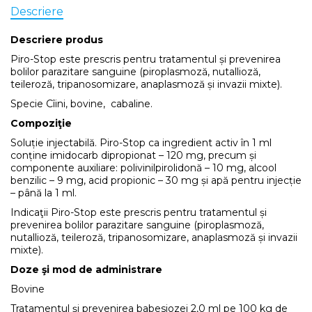
Descriere
Descriere produs
Piro-Stop este prescris pentru tratamentul și prevenirea
bolilor parazitare sanguine (piroplasmoză, nutallioză,
teileroză, tripanosomizare, anaplasmoză și invazii mixte).
Specie Cîini, bovine, cabaline.
Compoziţie
Soluție injectabilă. Piro-Stop ca ingredient activ în 1 ml
conține imidocarb dipropionat – 120 mg, precum și
componente auxiliare: polivinilpirolidonă – 10 mg, alcool
benzilic – 9 mg, acid propionic – 30 mg și apă pentru injecție
– până la 1 ml.
Indicaţii Piro-Stop este prescris pentru tratamentul și
prevenirea bolilor parazitare sanguine (piroplasmoză,
nutallioză, teileroză, tripanosomizare, anaplasmoză și invazii
mixte).
Doze şi mod de administrare
Bovine
Tratamentul și prevenirea babesiozei 2,0 ml pe 100 kg de