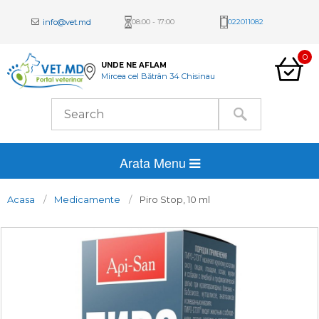
info@vet.md
08:00 - 17:00
022011082
0
UNDE NE AFLAM
Mircea cel Bătrân 34 Chisinau
Arata Menu
Acasa
Medicamente
Piro Stop, 10 ml