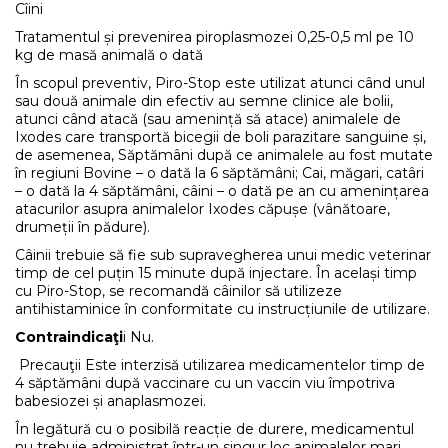
Cîini
Tratamentul și prevenirea piroplasmozei 0,25-0,5 ml pe 10
kg de masă animală o dată
În scopul preventiv, Piro-Stop este utilizat atunci când unul
sau două animale din efectiv au semne clinice ale bolii,
atunci când atacă (sau amenință să atace) animalele de
Ixodes care transportă bicegii de boli parazitare sanguine și,
de asemenea, Săptămâni după ce animalele au fost mutate
în regiuni Bovine – o dată la 6 săptămâni; Cai, măgari, catâri
– o dată la 4 săptămâni, câini – o dată pe an cu amenințarea
atacurilor asupra animalelor Ixodes căpușe (vânătoare,
drumeții în pădure).
Câinii trebuie să fie sub supravegherea unui medic veterinar
timp de cel puțin 15 minute după injectare. În același timp
cu Piro-Stop, se recomandă câinilor să utilizeze
antihistaminice în conformitate cu instrucțiunile de utilizare.
Contraindicaţi
i Nu.
Precauţii Este interzisă utilizarea medicamentelor timp de
4 săptămâni după vaccinare cu un vaccin viu împotriva
babesiozei și anaplasmozei.
În legătură cu o posibilă reacție de durere, medicamentul
nu trebuie administrat într-un singur loc animalelor mari,