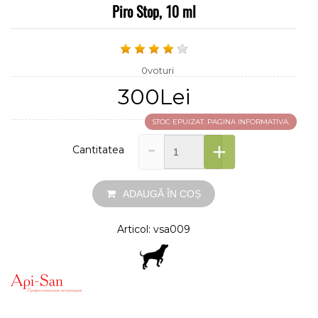
Piro Stop, 10 ml
0voturi
300Lei
STOC EPUIZAT. PAGINA INFORMATIVA.
-
+
Cantitatea
ADAUGĂ ÎN COȘ
Articol: vsa009