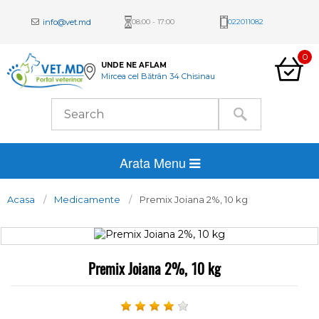
info@vet.md
08:00 - 17:00
022011082
0
UNDE NE AFLAM
Mircea cel Bătrân 34 Chisinau
Arata Menu
Acasa
Medicamente
Premix Joiana 2%, 10 kg
Premix Joiana 2%, 10 kg