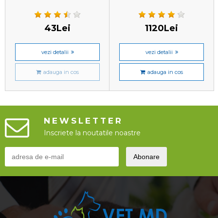
43Lei
1120Lei
vezi detalii
vezi detalii
adauga in cos
adauga in cos
NEWSLETTER
Inscriete la noutatile noastre