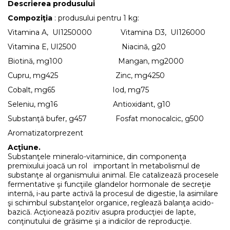
Descrierea produsului
Compoziţia
: produsului pentru 1 kg:
Vitamina A, UI1250000 Vitamina D3, UI126000
Vitamina E, UI2500 Niacină, g20
Biotină, mg100 Mangan, mg2000
Cupru, mg425 Zinc, mg4250
Cobalt, mg65 Iod, mg75
Seleniu, mg16 Antioxidant, g10
Substanţă bufer, g457 Fosfat monocalcic, g500
Aromatizatorprezent
Acţiune.
Substanţele mineralo-vitaminice, din componenţa
premixului joacă un rol important în metabolismul de
substanţe al organismului animal. Ele catalizează procesele
fermentative şi funcţiile glandelor hormonale de secreţie
internă, i-au parte activă la procesul de digestie, la asimilare
şi schimbul substanţelor organice, reglează balanţa acido-
bazică. Acţionează pozitiv asupra producţiei de lapte,
conţinutului de grăsime şi a indicilor de reproducţie.