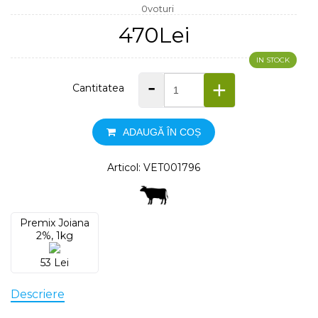
0voturi
470Lei
IN STOCK
-
+
Cantitatea
ADAUGĂ ÎN COȘ
Articol: VET001796
Premix Joiana
2%, 1kg
53 Lei
Descriere