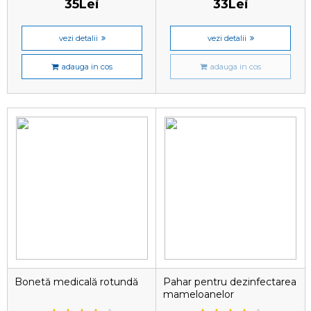
35Lei
33Lei
vezi detalii
vezi detalii
adauga in cos
adauga in cos
Bonetă medicală rotundă
Pahar pentru dezinfectarea
mameloanelor