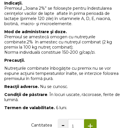
Indicaţii.
Premixul „Joiana 2%” se foloseşte pentru îndestularea
cerinţelor vacilor de lapte aflate în prima perioadă de
lactaţie (primele 120 zile) în vitaminele A, D, E, niacină,
biotină, macro- şi microelemente.
Mod de administrare şi doze.
Premixul se amestecă omogen cu nutreţurile
combinate.2% în amestec cu nutreţul combinat (2 kg
premix la 100 kg nutreţ combinat);
Norma individuală constituie 150-200 g/cap/zi.
Precauţii.
Nutreţurile combinate înbogăţite cu premix nu se vor
expune acţiunii temperaturiilor înalte, se interzice folosrea
premixului în formă pură.
Reacţii adverse.
Nu se cunosc.
Condiţii de păstrare
. În locuri uscate, răcoroase, ferite de
lumină.
Termen de valabilitate.
6 luni.
-
+
Cantitatea