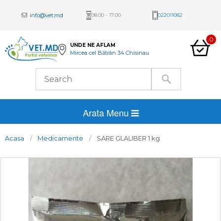
info@vet.md
08:00 - 17:00
022011082
0
UNDE NE AFLAM
Mircea cel Bătrân 34 Chisinau
Arata Menu
Acasa
Medicamente
SARE GLAUBER 1 kg