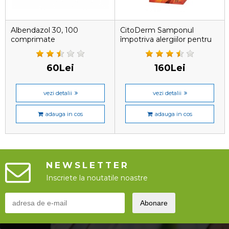
Albendazol 30, 100
CitoDerm Samponul
comprimate
împotriva alergiilor pentru
câini și pisici, 200 ml
60Lei
160Lei
vezi detalii
vezi detalii
adauga in cos
adauga in cos
NEWSLETTER
Inscriete la noutatile noastre