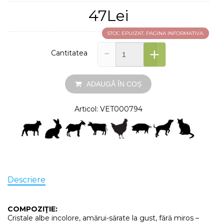
47Lei
STOC EPUIZAT. PAGINA INFORMATIVA.
-
+
Cantitatea
ADAUGĂ ÎN COȘ
Articol: VET000794
Descriere
COMPOZIŢIE:
Cristale albe incolore, amărui-sărate la gust, fără miros –