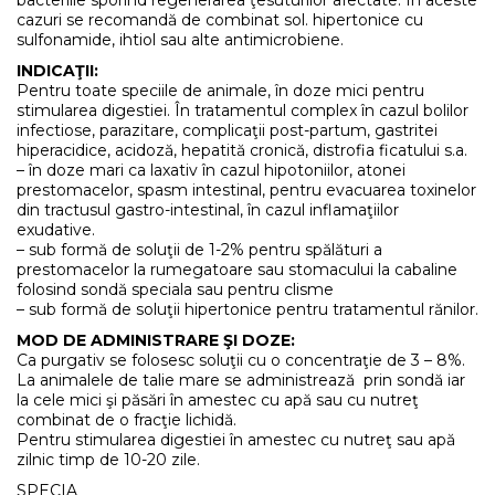
cazuri se recomandă de combinat sol. hipertonice cu
sulfonamide, ihtiol sau alte antimicrobiene.
INDICAŢII:
Pentru toate speciile de animale, în doze mici pentru
stimularea digestiei. În tratamentul complex în cazul bolilor
infectiose, parazitare, complicaţii post-partum, gastritei
hiperacidice, acidoză, hepatită cronică, distrofia ficatului s.a.
– în doze mari ca laxativ în cazul hipotoniilor, atonei
prestomacelor, spasm intestinal, pentru evacuarea toxinelor
din tractusul gastro-intestinal, în cazul inflamaţiilor
exudative.
– sub formă de soluţii de 1-2% pentru spălături a
prestomacelor la rumegatoare sau stomacului la cabaline
folosind sondă speciala sau pentru clisme
– sub formă de soluţii hipertonice pentru tratamentul rănilor.
MOD DE ADMINISTRARE ŞI DOZE:
Ca purgativ se folosesc soluţii cu o concentraţie de 3 – 8%.
La animalele de talie mare se administrează prin sondă iar
la cele mici şi păsări în amestec cu apă sau cu nutreţ
combinat de o fracţie lichidă.
Pentru stimularea digestiei în amestec cu nutreţ sau apă
zilnic timp de 10-20 zile.
SPECIA