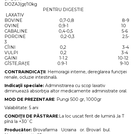
DOZAJ(gr/10kg
PENTRU DIGESTIE
LAXATIV
BOVINE 0,7-0,8 8-9
OVINE 0,9-1 10
CABALINE 0,4-0,5 5-6
PORCINE 0,2-0,3 2.5-
3
CÎINI 0,2 3-4
VULPI 0,2 3-4
GĂINI 1-1.2 10-12
GÎSTE,RAŢE 0.9-1 9-10
CONTRAINDICAŢII
: Hemoragii interne, dereglarea funcţiei
renale, ocluzie intestinală.
Indicaţii speciale:
Administrarea cu scop laxativ
diminuează absorbţia altor medicamente administrate oral.
MOD DE PREZENTARE
: Pungi 500 gr, 1000gr
Valabilitate: 5 ani
CONDIŢII DE PĂSTRARE
:La loc uscat ferit de lumină ,la T
pînă la +30`C
Producător:
Brovafarma Ucraina or. Brovarî bul.