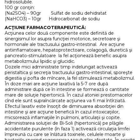
hidrosolubile.
100 gr conţin:
(Na2SO4) – 90gr Sulfat de sodiu dehidratat
(NaHCO3) – 10gr Hidrocarbonat de sodiu
ACŢIUNE FARMACOTERAPEUTICĂ:
Acţiunea celor două componente este definită de
sinergismul lor asupra funcţiei motorice, secretoare şi
hormonale ale tractusului gastro-intestinal. Are acţiune
antiinflamatoare, hepatoprotectoare, colagogă, diuretică şi
pancreato-stimulatoare la fel acţionează benefic asupra
metabolizmului lipidic şi glucidic.
Dozele mici administrate timp indelungat activează
peristaltica şi secreţia tractusului gastro-intestinal, sporeşte
digestia şi pofta de mîncare, la fel stimulează metabolizmul.
În doze mari are acţiune laxativă la 5-7 ore după
administrare după ce în intestine se formează o cantitate
mare de soluţie hipertonică. În cazul atoniei prestomacelor
cînd ele sunt supraîncărcate acţiunea va fi mai întîrziată.
Efectul laxativ este însoţit de diminuarea absorbţiei din
intestine şi are acţiune benefică în cazul intoxicaţiilor,
micsorează inflamaţiile în pulmoni, articulaţii şi copite.
Administrarea soluţiei de Bi-Soli (hipertonică) pe plăgile
accidentate purulente (în faza 1) activează circulaţia limfei
împreună cu care se înlătură toxinele, celulele moarte şi
bacteriile sporind regenerarea ţesuturilor afectate. În aceste