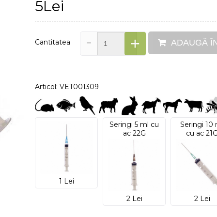
5Lei
-
+
Cantitatea
ADAUGĂ Î
Articol: VET001309
Seringi 5 ml cu
Seringi 10
ac 22G
cu ac 21
1 Lei
2 Lei
2 Lei