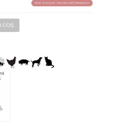
STOC EPUIZAT. PAGINA INFORMATIVA.
N COȘ
 ml
G