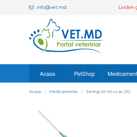
info@vet.md
Livrăm g
Acasa
PetShop
Medicamen
Acasa
Medicamente
Seringi 20 ml cu ac 21G