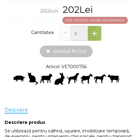
202Lei
202Lei
STOC EPUIZAT. PAGINA INFORMATIVA.
-
+
Cantitatea
ADAUGĂ ÎN COȘ
Articol: VET000756
Descriere
Descriere produs
Se utilizează pentru odihnă, ușurare, imobilizare temporară,
de exemplu, pentru intervenții chirurgicale, pentru transport