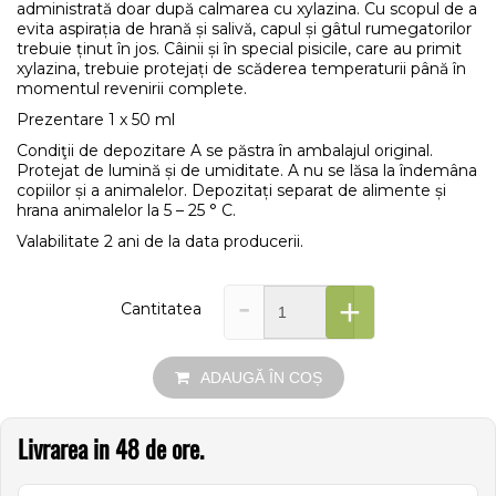
administrată doar după calmarea cu xylazina. Cu scopul de a
evita aspirația de hrană și salivă, capul și gâtul rumegatorilor
trebuie ținut în jos. Câinii și în special pisicile, care au primit
xylazina, trebuie protejați de scăderea temperaturii până în
momentul revenirii complete.
Prezentare 1 x 50 ml
Condiţii de depozitare A se păstra în ambalajul original.
Protejat de lumină și de umiditate. A nu se lăsa la îndemâna
copiilor și a animalelor. Depozitați separat de alimente și
hrana animalelor la 5 – 25 ° C.
Valabilitate 2 ani de la data producerii.
-
+
Cantitatea
ADAUGĂ ÎN COȘ
Livrarea in 48 de ore.