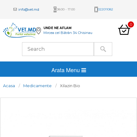
info@vet.md
08:00 - 17:00
022011082
0
UNDE NE AFLAM
Mircea cel Bătrân 34 Chisinau
Arata Menu
Acasa
Medicamente
Xilazin Bio