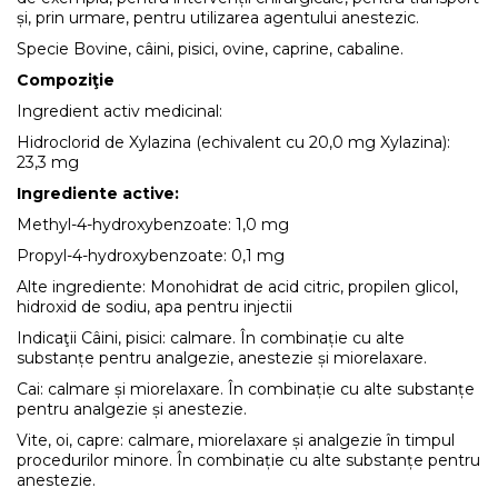
și, prin urmare, pentru utilizarea agentului anestezic.
Specie Bovine, câini, pisici, ovine, caprine, cabaline.
Compoziţie
Ingredient activ medicinal:
Hidroclorid de Xylazina (echivalent cu 20,0 mg Xylazina):
23,3 mg
Ingrediente active:
Methyl-4-hydroxybenzoate: 1,0 mg
Propyl-4-hydroxybenzoate: 0,1 mg
Alte ingrediente: Monohidrat de acid citric, propilen glicol,
hidroxid de sodiu, apa pentru injectii
Indicaţii Câini, pisici: calmare. În combinație cu alte
substanțe pentru analgezie, anestezie și miorelaxare.
Cai: calmare și miorelaxare. În combinație cu alte substanțe
pentru analgezie și anestezie.
Vite, oi, capre: calmare, miorelaxare și analgezie în timpul
procedurilor minore. În combinație cu alte substanțe pentru
anestezie.