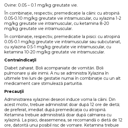
Ovine: 0.05 – 0.1 mg/kg greutate vie.
În combinație, respectiv, premedicație la câini: cu atropină
0.05-0.10 mg/kg greutate vie intramuscular, cu xylazina 1-2
mg/kg greutate vie intramuscular, cu ketamina 8-20
mg/kg greutate vie intramuscular.
În combinație, respectiv, premedicatie la pisici: cu atropină
0.05-0.1 mg/kg greutate vie intramuscular sau subcutanat,
cu xylazina 0.5-1 mg/kg greutate vie intramuscular, cu
ketamina 10-20 mg/kg greutate vie intramuscular.
Contraindicaţii
Diabet zaharat. Boli acompaniate de vomitări. Boli
pulmonare și ale inimii. A nu se administra Xylazina în
ultimele trei luni de gestatie numai în combinație cu un alt
medicament care stimulează parturitia.
Precauţii
Administrarea xylazinei deseori induce voma la câini. Din
acest motiv, trebuie administrat doar după 12 ore de dietă;
de preferat, imediat după premedicația cu atropină.
Ketamina trebuie administrată doar după calmarea cu
xylazină. La pisici, deasemenea, se recomandă o dietă de 12
ore, datorită unui posibil risc de vomare. Ketamina trebuie