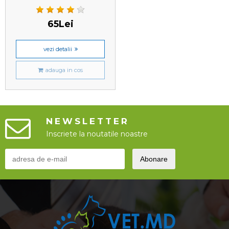
65Lei
vezi detalii
adauga in cos
NEWSLETTER
Inscriete la noutatile noastre