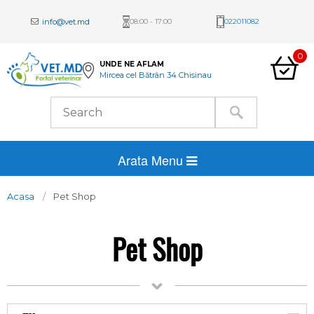
info@vet.md
08:00 - 17:00
022011082
0
UNDE NE AFLAM
Mircea cel Bătrân 34 Chisinau
Arata Menu
Acasa
Pet Shop
Pet Shop