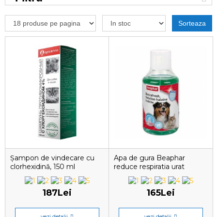
Sorteaza
Șampon de vindecare cu
Apa de gura Beaphar
clorhexidină, 150 ml
reduce respiratia urat
mirositoare a cainelui si
pisicii , 250 ml
187Lei
165Lei
vezi detalii
vezi detalii