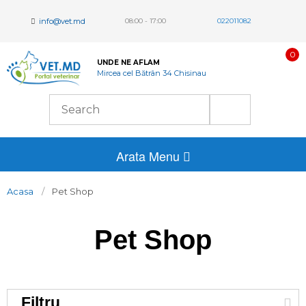
info@vet.md
08:00 - 17:00
022011082
0
UNDE NE AFLAM
Mircea cel Bătrân 34 Chisinau
Arata Menu
Acasa
Pet Shop
Pet Shop
Filtru