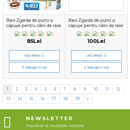
Bars Zgarda de purici și
Bars Zgarda de purici și
căpușe pentru câini de rase
căpușe pentru câini de rase
mici, 1 pipetă
mijlocii, 1 pipetă
85Lei
100Lei
vezi detalii
vezi detalii
adauga in cos
adauga in cos
1
2
3
4
5
6
7
8
9
10
11
12
13
14
15
16
17
18
19
»
NEWSLETTER
Inscriete la noutatile noastre