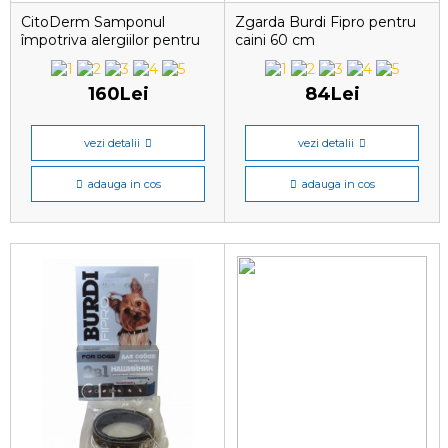
CitoDerm Samponul
Zgarda Burdi Fipro pentru
împotriva alergiilor pentru
caini 60 cm
câini și pisici, 200 ml
160Lei
84Lei
vezi detalii
vezi detalii
adauga in cos
adauga in cos