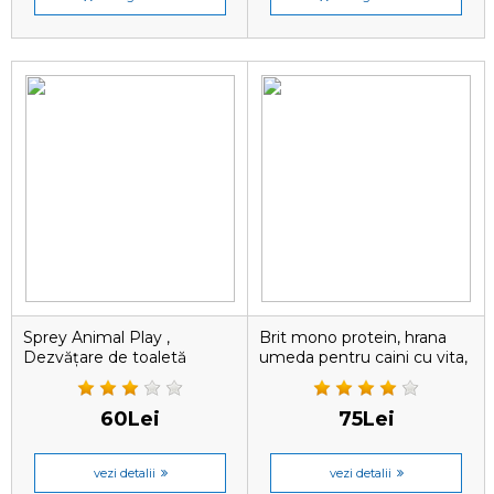
Sprey Animal Play ,
Brit mono protein, hrana
Dezvățare de toaletă
umeda pentru caini cu vita,
,Corectare a
400 G
comportamentului pentru
câini și pisici, 200 ml
60Lei
75Lei
vezi detalii
vezi detalii