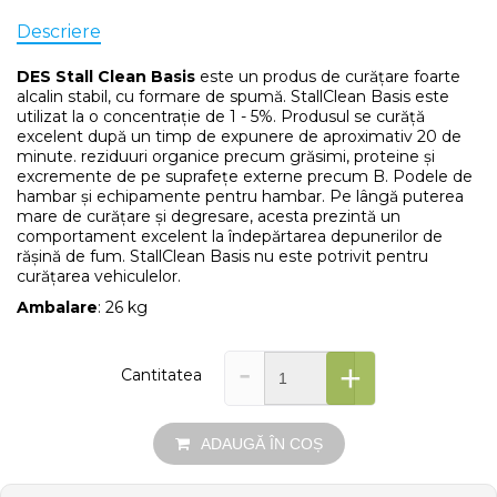
Descriere
DES Stall Clean Basis
este un produs de curățare foarte
alcalin stabil, cu formare de spumă. StallClean Basis este
utilizat la o concentrație de 1 - 5%. Produsul se curăță
excelent după un timp de expunere de aproximativ 20 de
minute. reziduuri organice precum grăsimi, proteine ​​și
excremente de pe suprafețe externe precum B. Podele de
hambar și echipamente pentru hambar. Pe lângă puterea
mare de curățare și degresare, acesta prezintă un
comportament excelent la îndepărtarea depunerilor de
rășină de fum. StallClean Basis nu este potrivit pentru
curățarea vehiculelor.
Ambalare
: 26 kg
-
+
Cantitatea
ADAUGĂ ÎN COȘ