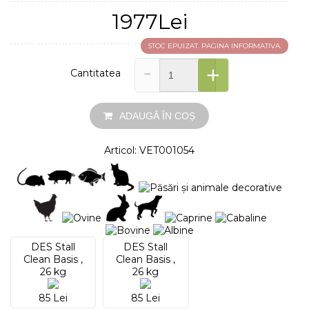
1977Lei
STOC EPUIZAT. PAGINA INFORMATIVA.
-
+
Cantitatea
ADAUGĂ ÎN COȘ
Articol: VET001054
DES Stall
DES Stall
Clean Basis ,
Clean Basis ,
26 kg
26 kg
85 Lei
85 Lei