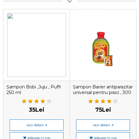
Șampon Bobi ,Juju , Puffi
Șampon Barier antiparazitar
250 ml
universal pentru pisici , 300
ml.
35Lei
75Lei
vezi detalii
vezi detalii
adauga in cos
adauga in cos