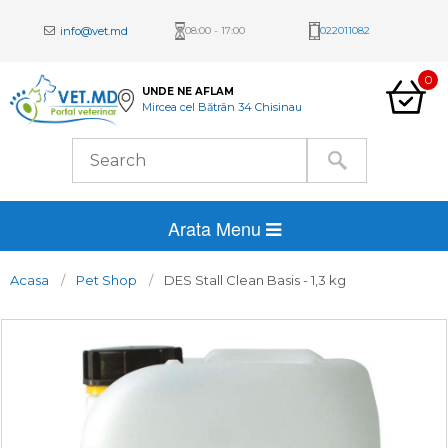
info@vet.md
08:00 - 17:00
022011082
0
UNDE NE AFLAM
Mircea cel Bătrân 34 Chisinau
Arata Menu
Acasa
Pet Shop
DES Stall Clean Basis - 1,3 kg