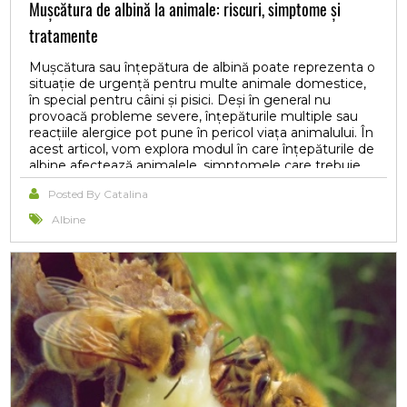
Mușcătura de albină la animale: riscuri, simptome și
tratamente
Mușcătura sau înțepătura de albină poate reprezenta o
situație de urgență pentru multe animale domestice,
în special pentru câini și pisici. Deși în general nu
provoacă probleme severe, înțepăturile multiple sau
reacțiile alergice pot pune în pericol viața animalului. În
acest articol, vom explora modul în care înțepăturile de
albine afectează animalele, simptomele care trebuie
urmărite, tratamentele adecvate și măsurile
Posted By Catalina
preventive.
Albine