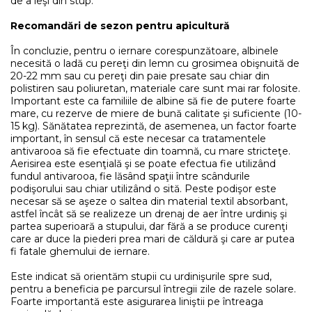
de a ieşi din stup.
Recomandări de sezon pentru apicultură
În concluzie, pentru o iernare corespunzătoare, albinele
necesită o ladă cu pereţi din lemn cu grosimea obişnuită de
20-22 mm sau cu pereţi din paie presate sau chiar din
polistiren sau poliuretan, materiale care sunt mai rar folosite.
Important este ca familiile de albine să fie de putere foarte
mare, cu rezerve de miere de bună calitate şi suficiente (10-
15 kg). Sănătatea reprezintă, de asemenea, un factor foarte
important, în sensul că este necesar ca tratamentele
antivarooa să fie efectuate din toamnă, cu mare stricteţe.
Aerisirea este esenţială şi se poate efectua fie utilizând
fundul antivarooa, fie lăsând spaţii între scândurile
podişorului sau chiar utilizând o sită. Peste podişor este
necesar să se aşeze o saltea din material textil absorbant,
astfel încât să se realizeze un drenaj de aer între urdiniş şi
partea superioară a stupului, dar fără a se produce curenţi
care ar duce la piederi prea mari de căldură şi care ar putea
fi fatale ghemului de iernare.
Este indicat să orientăm stupii cu urdinişurile spre sud,
pentru a beneficia pe parcursul întregii zile de razele solare.
Foarte importantă este asigurarea liniştii pe întreaga