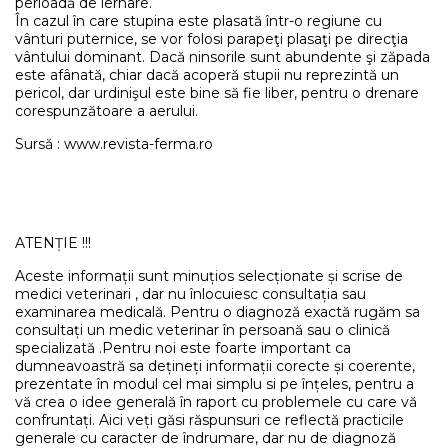
perioadă de iernare.
În cazul în care stupina este plasată într-o regiune cu
vânturi puternice, se vor folosi parapeţi plasaţi pe direcţia
vântului dominant. Dacă ninsorile sunt abundente şi zăpada
este afânată, chiar dacă acoperă stupii nu reprezintă un
pericol, dar urdinişul este bine să fie liber, pentru o drenare
corespunzătoare a aerului.
Sursă : www.revista-ferma.ro
ATENȚIE !!!
Aceste informații sunt minuțios selecționate și scrise de
medici veterinari , dar nu înlocuiesc consultația sau
examinarea medicală. Pentru o diagnoză exactă rugăm sa
consultați un medic veterinar în persoană sau o clinică
specializată .Pentru noi este foarte important ca
dumneavoastră sa dețineți informații corecte și coerente,
prezentate în modul cel mai simplu si pe înțeles, pentru a
vă crea o idee generală în raport cu problemele cu care vă
confruntați. Aici veți găsi răspunsuri ce reflectă practicile
generale cu caracter de îndrumare, dar nu de diagnoză