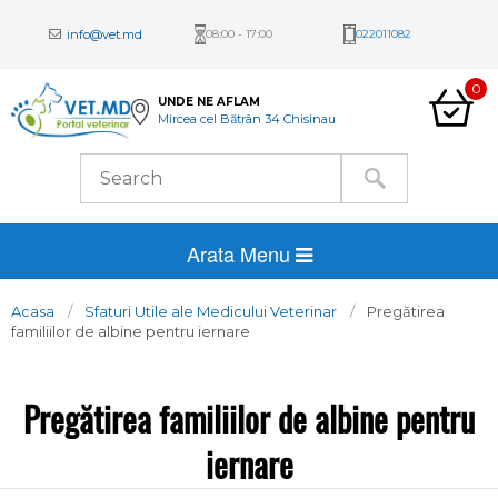
info@vet.md
08:00 - 17:00
022011082
0
UNDE NE AFLAM
Mircea cel Bătrân 34 Chisinau
Arata Menu
Acasa
Sfaturi Utile ale Medicului Veterinar
Pregătirea
familiilor de albine pentru iernare
Pregătirea familiilor de albine pentru
iernare