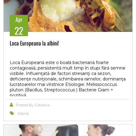
Apr
22
Loca Europeana la albini!
Loca Europeană este o boală bacteriană foarte
contagioasă, persistentă mult timp în stupi fără semne
vizibile. Influenţată de factori stresanţi ca sezon,
deficienţe nutriţionale, schimbarea ramelor, dominanţa
lucrătoarelor mai vîrstnice Etiologie: Melissococcus
pluton (Bacillus, Streptococcus ) Bacterie Gram +
pozitivă.
Posted By Catalina
Albine