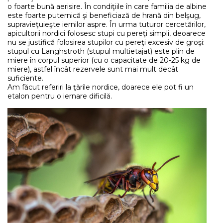
o foarte bună aerisire. În condiţiile în care familia de albine
este foarte puternică şi beneficiază de hrană din belşug,
supravieţuieşte iernilor aspre. În urma tuturor cercetărilor,
apicultorii nordici folosesc stupi cu pereţi simpli, deoarece
nu se justifică folosirea stupilor cu pereţi excesiv de groşi:
stupul cu Langhstroth (stupul multietajat) este plin de
miere în corpul superior (cu o capacitate de 20-25 kg de
miere), astfel încât rezervele sunt mai mult decât
suficiente.
Am făcut referiri la ţările nordice, doarece ele pot fi un
etalon pentru o iernare dificilă.