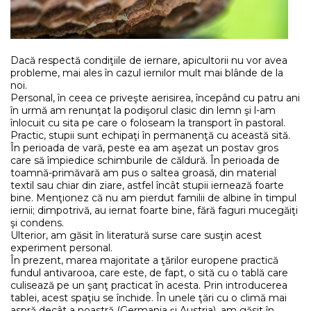
Dacă respectă condiţiile de iernare, apicultorii nu vor avea
probleme, mai ales în cazul iernilor mult mai blânde de la
noi.
Personal, în ceea ce priveşte aerisirea, începând cu patru ani
în urmă am renunţat la podişorul clasic din lemn şi l-am
înlocuit cu sita pe care o foloseam la transport în pastoral.
Practic, stupii sunt echipaţi în permanenţă cu această sită.
În perioada de vară, peste ea am aşezat un postav gros
care să împiedice schimburile de căldură. În perioada de
toamnă-primăvară am pus o saltea groasă, din material
textil sau chiar din ziare, astfel încât stupii iernează foarte
bine. Menţionez că nu am pierdut familii de albine în timpul
iernii; dimpotrivă, au iernat foarte bine, fără faguri mucegăiţi
şi condens.
Ulterior, am găsit în literatură surse care susţin acest
experiment personal.
În prezent, marea majoritate a ţărilor europene practică
fundul antivarooa, care este, de fapt, o sită cu o tablă care
culisează pe un şanţ practicat în acesta. Prin introducerea
tablei, acest spaţiu se închide. În unele ţări cu o climă mai
aspră decât a noastră (Germania şi Austria), am găsit în