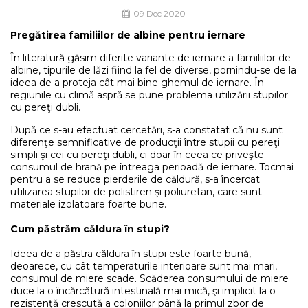
09 Dec 2020
Pregătirea familiilor de albine pentru iernare
În literatură găsim diferite variante de iernare a familiilor de
albine, tipurile de lăzi fiind la fel de diverse, pornindu-se de la
ideea de a proteja cât mai bine ghemul de iernare. În
regiunile cu climă aspră se pune problema utilizării stupilor
cu pereţi dubli.
După ce s-au efectuat cercetări, s-a constatat că nu sunt
diferenţe semnificative de producţii între stupii cu pereţi
simpli şi cei cu pereţi dubli, ci doar în ceea ce priveşte
consumul de hrană pe întreaga perioadă de iernare. Tocmai
pentru a se reduce pierderile de căldură, s-a încercat
utilizarea stupilor de polistiren şi poliuretan, care sunt
materiale izolatoare foarte bune.
Cum păstrăm căldura în stupi?
Ideea de a păstra căldura în stupi este foarte bună,
deoarece, cu cât temperaturile interioare sunt mai mari,
consumul de miere scade. Scăderea consumului de miere
duce la o încărcătură intestinală mai mică, şi implicit la o
rezistenţă crescută a coloniilor până la primul zbor de