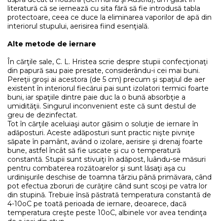
literatură că se iernează cu sita fără să fie introdusă tabla
protectoare, ceea ce duce la eliminarea vaporilor de apă din
interiorul stupului, aerisirea fiind esenţială.
Alte metode de iernare
În cărţile sale, C. L. Hristea scrie despre stupii confecţionaţi
din papură sau paie presate, considerându-i cei mai buni.
Pereţii groşi ai acestora (de 5 cm) precum şi spaţiul de aer
existent în interiorul fiecărui pai sunt izolatori termici foarte
buni, iar spaţiile dintre paie duc la o bună absorbţie a
umidităţii. Singurul inconvenient este că sunt destul de
greu de dezinfectat.
Tot în cărţile aceluiaşi autor găsim o soluţie de iernare în
adăposturi. Aceste adăposturi sunt practic nişte pivniţe
săpate în pamânt, având o izolare, aerisire şi drenaj foarte
bune, astfel încât să fie uscate şi cu o temperatură
constantă. Stupii sunt stivuiţi în adăpost, luându-se măsuri
pentru combaterea rozătoarelor şi sunt lăsaţi aşa cu
urdinişurile deschise de toamna târziu până primăvara, când
pot efectua zboruri de curăţire când sunt scoşi pe vatra lor
din stupină. Trebuie însă păstrată temperatura constantă de
4-10oC pe toată perioada de iernare, deoarece, dacă
temperatura creşte peste 10oC, albinele vor avea tendinţa