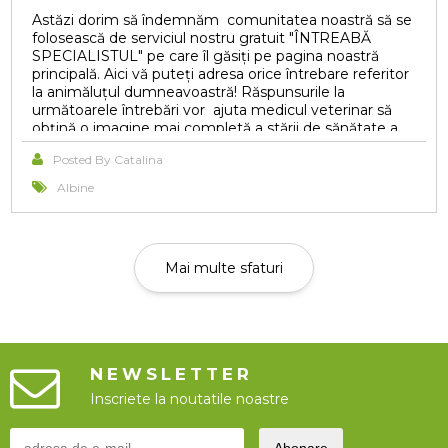
Astăzi dorim să îndemnăm comunitatea noastră să se
folosească de serviciul nostru gratuit "ÎNTREABĂ
SPECIALISTUL" pe care îl găsiți pe pagina noastră
principală. Aici vă puteți adresa orice întrebare referitor
la animăluțul dumneavoastră! Răspunsurile la
următoarele întrebări vor ajuta medicul veterinar să
obțină o imagine mai completă a stării de sănătate a
animalului tău și să formuleze un diagnostic. Este
Posted By Catalina
important să fii cât mai precis și deschis în răspunsurile
tale pentru a facilita diagnosticul și tratamentul
Albine
adecvat.
Mai multe sfaturi
NEWSLETTER
Inscriete la noutatile noastre