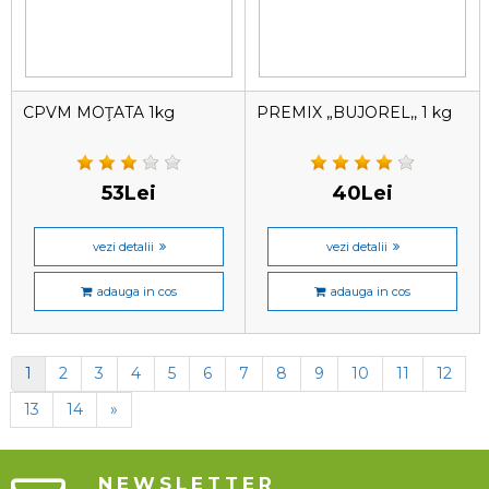
CPVM MOŢATA 1kg
PREMIX „BUJOREL,, 1 kg
53Lei
40Lei
vezi detalii
vezi detalii
adauga in cos
adauga in cos
1
2
3
4
5
6
7
8
9
10
11
12
13
14
»
NEWSLETTER