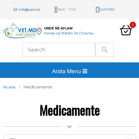
info@vet.md
08:00 - 17:00
022011082
0
UNDE NE AFLAM
Mircea cel Bătrân 34 Chisinau
Arata Menu
Acasa
Medicamente
Medicamente