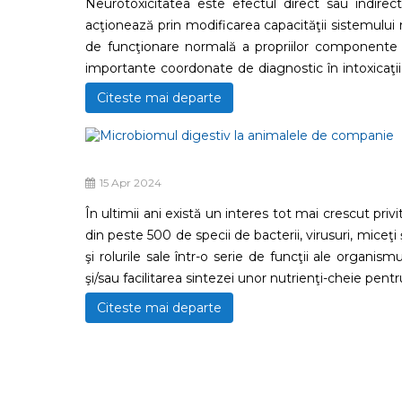
Neurotoxicitatea este efectul direct sau indire
acţionează prin modificarea capacităţii sistemului 
de funcţionare normală a propriilor componente st
importante coordonate de diagnostic în intoxicaţii
sau accesul la toxice/toxine.
Citeste mai departe
15 Apr 2024
În ultimii ani există un interes tot mai crescut priv
din peste 500 de specii de bacterii, virusuri, miceţi
şi rolurile sale într-o serie de funcţii ale organ
şi/sau facilitarea sintezei unor nutrienţi-cheie pent
Citeste mai departe