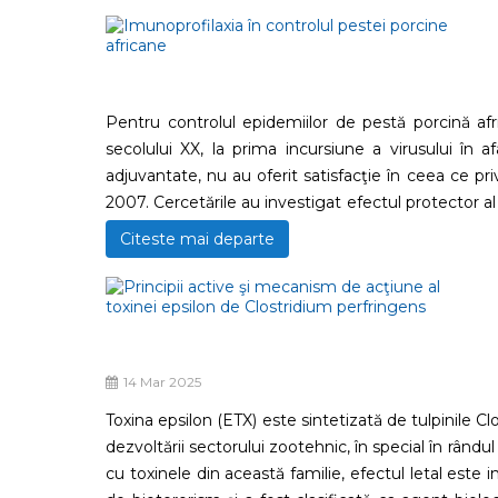
Pentru controlul epidemiilor de pestă porcină af
secolului XX, la prima incursiune a virusului în a
adjuvantate, nu au oferit satisfacţie în ceea ce priv
2007. Cercetările au investigat efectul protector al
ARNm, cu ADN sau cu vector viral; formulele testat
Citeste mai departe
faţă de infecţia de control. Dificultăţile înregist
relaţiei lor cu cei imunogeni, precum şi a cunoşti
generat noi standarde pe care trebuie să le înde
vaccinală, administrările repetate ale dozei vaccina
asigure efectul protector.
14 Mar 2025
Toxina epsilon (ETX) este sintetizată de tulpinile 
dezvoltării sectorului zootehnic, în special în rându
cu toxinele din această familie, efectul letal est