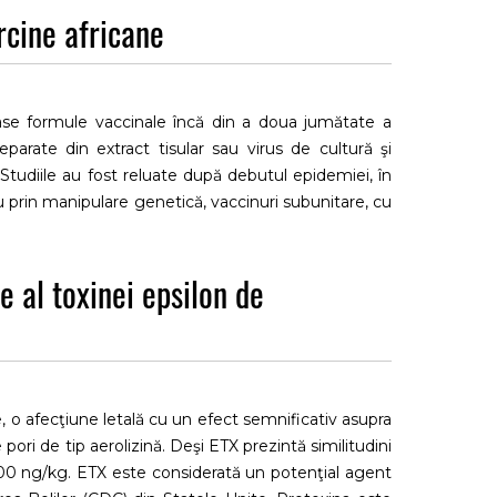
rcine africane
oase formule vaccinale încă din a doua jumătate a
eparate din extract tisular sau virus de cultură şi
e. Studiile au fost reluate după debutul epidemiei, în
au prin manipulare genetică, vaccinuri subunitare, cu
numai câteva rapoarte indicând o oarecare protecţie
incompleta cunoaştere a factorilor de virulenţă şi a
e al toxinei epsilon de
rimei epidemii europene de pestă porcină africană a
 să satisfacă cerinţele de siguranţă faţă de doza
bilitate genetică, să împiedice excreţia virală şi să
, o afecţiune letală cu un efect semnificativ asupra
pori de tip aerolizină. Deşi ETX prezintă similitudini
 100 ng/kg. ETX este considerată un potenţial agent