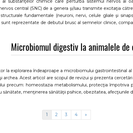
ct al substanţelor chimice care perturbă sistemul nervos al o
nervos central (SNC) de a genera şi/sau transmite excitaţia către 
ructurale fundamentale (neuroni, nervi, celule gliale şi sinaps
 sunt reprezentate de debutul brusc al semnelor clinice, compatib
Microbiomul digestiv la animalele de
itor la explorarea îndeaproape a microbiomului gastrointestinal al p
 şi archea. Acest articol are scopul de revizui şi prezenta cercetă
ismului precum: homeostazia metabolismului, protecţia împotriva 
ru sănătate, menţinerea sănătăţii psihice, obezitatea, afecţiunile 
1
2
3
4
»