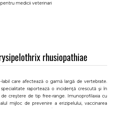
entru medicii veterinari
Erysipelothrix rhusiopathiae
-labil care afectează o gamă largă de vertebrate.
 specialitate raportează o incidenţă crescută şi în
 de creştere de tip free-range. Imunoprofilaxia cu
lul mijloc de prevenire a erizipelului, vaccinarea
 păsări şi rumegătoare. În schimb, pentru terapia
iperimune, având în vedere emergenţa fenomenului de
rix rhusiopathiae.