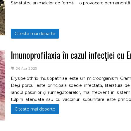
Sănătatea animalelor de fermă – o provocare permanentă p
Citeste mai departe
Imunoprofilaxia în cazul infecţiei cu 
06 Apr 2025
Erysipelothrix rhusiopathiae este un microorganism Gram
Deşi porcul este principala specie infectată, literatura de
rândul păsărilor şi rumegătoarelor, mai frecvent în sistem
tulpini atenuate sau cu vaccinuri subunitare este principa
preventivă fiind o practică curentă în fermele de suine,
Citeste mai departe
infecţiei, se impune reconsiderarea utilizării serurilor h
rezistenţă la antimicrobiene semnalat şi în cazul Erysipeloth