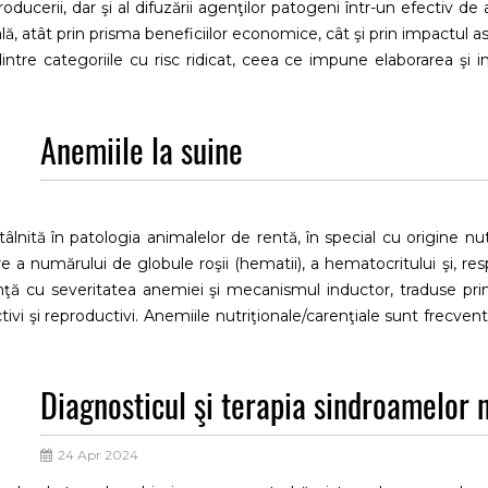
roducerii, dar şi al difuzării agenţilor patogeni într-un efectiv de
lă, atât prin prisma beneficiilor economice, cât şi prin impactul 
ntre categoriile cu risc ridicat, ceea ce impune elaborarea şi
 reducerii riscului de introducere şi răspândire a agenţilor patoge
Anemiile la suine
âlnită în patologia animalelor de rentă, în special cu origine nut
e a numărului de globule roşii (hematii), a hematocritului şi, re
anţă cu severitatea anemiei şi mecanismul inductor, traduse prin
ctivi şi reproductivi. Anemiile nutriţionale/carenţiale sunt frecven
carea principiilor curativo-profilactice la vârstele de maximă vul
Diagnosticul şi terapia sindroamelor 
24 Apr 2024