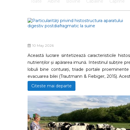
Toate
Albine
Bovine
Cabaline
Caprine
10 May 2026
Această lucrare sintetizează caracteristicile histost
nutrienților și apărarea imună. Intestinul subțire p
lobuli bine conturați, triade portale proeminente
evacuarea bilei (Trautmann & Fiebiger, 2015). Aceste
imunitar robust. Informațiile prezentate sunt esenți
Citeste mai departe
oferă un cadru pentru cercetare aplicată în medicin