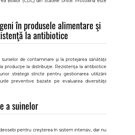
rea Bolilor (CDC) din Statele Unite. Protoxina este
ză local în intestine, iar ulterior se leagă şi induce
a veterinară, precum şi potenţialul utilizării ETX ca
ogeni în produsele alimentare şi
.
istenţă la antibiotice
surselor de contaminare şi la protejarea sănătăţii
 producţie la distribuţie. Rezistenţa la antibiotice
or strategii stricte pentru gestionarea utilizării
urile preventive bazate pe evaluarea diversităţii
 Monitorizarea continuă şi adaptarea practicilor din
 şi a limita riscurile microbiologice. Respectarea
e a suinelor
re cu standardele de sănătate publică şi pentru a
ndeosebi pentru creşterea în sistem intensiv, dar nu