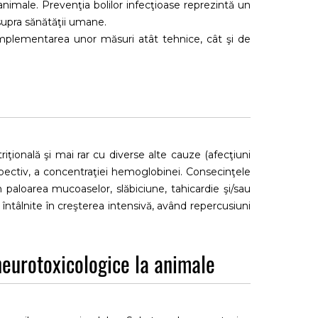
 animale. Prevenţia bolilor infecţioase reprezintă un
asupra sănătăţii umane.
 implementarea unor măsuri atât tehnice, cât şi de
ni majori pentru porcinele de reproducţie, a purceilor
riţională şi mai rar cu diverse alte cauze (afecţiuni
spectiv, a concentraţiei hemoglobinei. Consecinţele
 paloarea mucoaselor, slăbiciune, tahicardie şi/sau
t întâlnite în creşterea intensivă, având repercusiuni
nerabilitate reduc considerabil incidenţa şi impactul
neurotoxicologice la animale