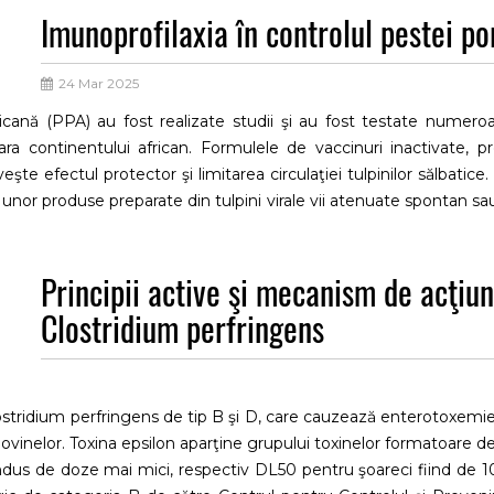
Imunoprofilaxia în controlul pestei po
24 Mar 2025
ricană (PPA) au fost realizate studii şi au fost testate numer
fara continentului african. Formulele de vaccinuri inactivate, pr
eşte efectul protector şi limitarea circulaţiei tulpinilor sălbatic
 unor produse preparate din tulpini virale vii atenuate spontan s
e până în prezent nu au oferit o protecţie eficientă şi fiabilă, 
rate în realizarea acestui vaccin sunt în mare măsură cauzate de 
Principii active şi mecanism de acţiun
nţelor limitate asupra relaţiei virus-animal-gazdă. Experienţa p
plinească un vaccin destinat controlului PPA: vaccinul trebuie
Clostridium perfringens
le, administrarea de multiple doze (supradozare), să prezinte sta
Clostridium perfringens de tip B şi D, care cauzează enterotoxemie
l ovinelor. Toxina epsilon aparţine grupului toxinelor formatoare de 
e indus de doze mai mici, respectiv DL50 pentru şoareci fiind de