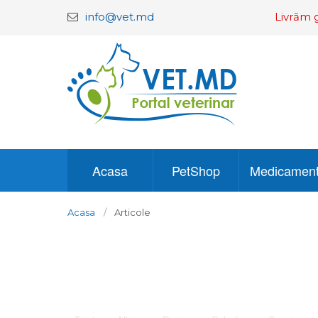
info@vet.md
Livrăm g
Acasa
PetShop
Medicamen
Acasa
Articole