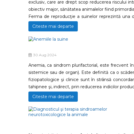
exclusiv, care are drept scop reducerea riscului int
obiectiv major, sănătatea animalelor fiind primordia
Ferma de reproducţie a suinelor reprezintă una di
natură administrativă, în vederea eliminării şi/sau a
Citeste mai departe
nou-născuţi şi a celor sugari.
30 Aug 2024
Anemia, ca sindrom plurifactorial, este frecvent înt
sistemice sau de organ). Este definită ca o scăder
fiziopatologice şi clinice sunt în strânsă concord
tahipnee şi, indirect, prin reducerea indicilor produ
economice deloc de neglijat, iar cunoaşterea şi apli
Citeste mai departe
economic defavorabil.