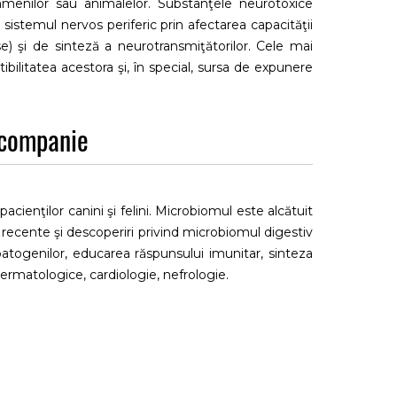
amenilor sau animalelor. Substanţele neurotoxice
sistemul nervos periferic prin afectarea capacităţii
e) şi de sinteză a neurotransmiţătorilor. Cele mai
ilitatea acestora şi, în special, sursa de expunere
 companie
acienţilor canini şi felini. Microbiomul este alcătuit
ri recente şi descoperiri privind microbiomul digestiv
patogenilor, educarea răspunsului imunitar, sinteza
dermatologice, cardiologie, nefrologie.