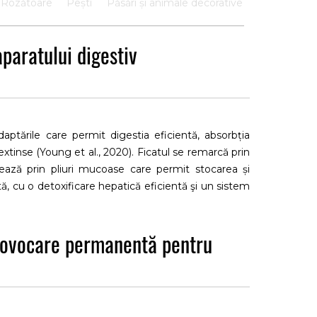
Rozătoare
Pești
Păsări și animale decorative
aparatului digestiv
d adaptările care permit digestia eficientă, absorbția
extinse (Young et al., 2020). Ficatul se remarcă prin
izează prin pliuri mucoase care permit stocarea și
tă, cu o detoxificare hepatică eficientă şi un sistem
use de factori nutriționali, toxici sau microbieni și
rovocare permanentă pentru