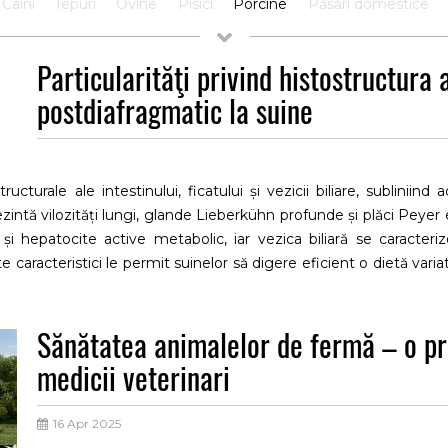
Câini
Iepuri
Ovine
Pisici
Porcine
Păsări domestice
Particularităţi privind histostructura 
postdiafragmatic la suine
ructurale ale intestinului, ficatului și vezicii biliare, subliniin
rezintă vilozități lungi, glande Lieberkühn profunde și plăci Peyer 
 și hepatocite active metabolic, iar vezica biliară se caracter
 caracteristici le permit suinelor să digere eficient o dietă varia
ale pentru interpretarea modificărilor fiziologice și patologice ind
ă veterinară și nutriție animală (Moeser, 2007).
Sănătatea animalelor de fermă – o p
medicii veterinari
16 Apr 2025