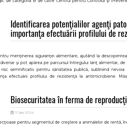
ogic de categoria B de către Centrul pentru Controlul şi Preveni
itică efectuată de proteaze specifice. ETX este absorbită şi acţionea
 sistemul nervos central. Relevanţa acestei toxine pentru medicin
Identificarea potenţialilor agenţi pat
generând un volum considerabil de studii dedicate investigării ETX
importanţa efectuării profilului de rez
entru menţinerea siguranţei alimentare, ajutând la descoperirea 
verse şi pot apărea pe parcursul întregului lanţ alimentar, de la
isc semnificativ pentru sănătatea publică, subliniind nevoia un
anţa efectuării profilului de rezistenţă la antimicrobiene. Măs
educe contaminarea alimentelor şi îmbunătăţi siguranţa alimentară.
ologice sunt esenţiale pentru a menţine un lanţ alimentar sigur
Biosecuritatea în ferma de reproducţi
ită constant pentru a asigura conformitatea produselor alimenta
11 Sep 2024
infecţioase pentru segmentul de creştere a animalelor de rentă, î