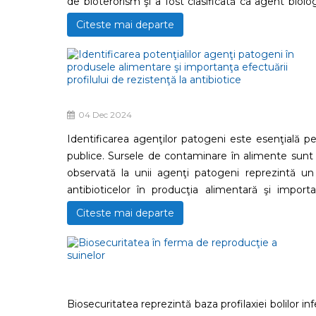
de bioterorism şi a fost clasificată ca agent biol
convertită într-o toxină activă prin scindare proteol
Citeste mai departe
leziuni în alte organe, inclusiv rinichi, pulmoni şi
armă biologică au captat interesul cercetătorilor, 
04 Dec 2024
Identificarea agenţilor patogeni este esenţială p
publice. Sursele de contaminare în alimente sunt di
observată la unii agenţi patogeni reprezintă un r
antibioticelor în producţia alimentară şi import
microbiologice şi pe identificarea riscurilor pot r
Citeste mai departe
industria alimentară la noile descoperiri microbi
normelor de igienă şi calitate trebuie îmbunătăţ
preveni riscurile de contaminare.
Biosecuritatea reprezintă baza profilaxiei bolilor 