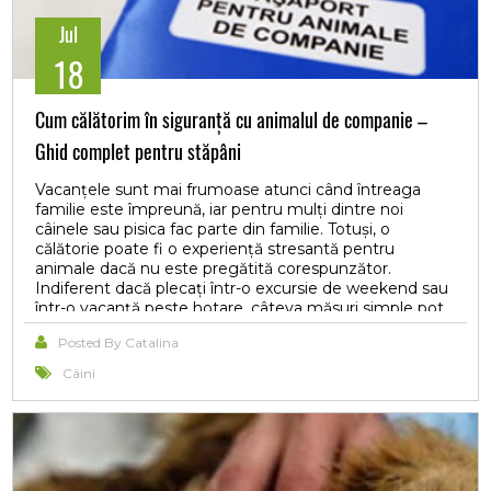
Jul
18
Cum călătorim în siguranță cu animalul de companie –
Ghid complet pentru stăpâni
Vacanțele sunt mai frumoase atunci când întreaga
familie este împreună, iar pentru mulți dintre noi
câinele sau pisica fac parte din familie. Totuși, o
călătorie poate fi o experiență stresantă pentru
animale dacă nu este pregătită corespunzător.
Indiferent dacă plecați într-o excursie de weekend sau
într-o vacanță peste hotare, câteva măsuri simple pot
face diferența dintre o călătorie plăcută și una plină de
Posted By Catalina
probleme.
Câini