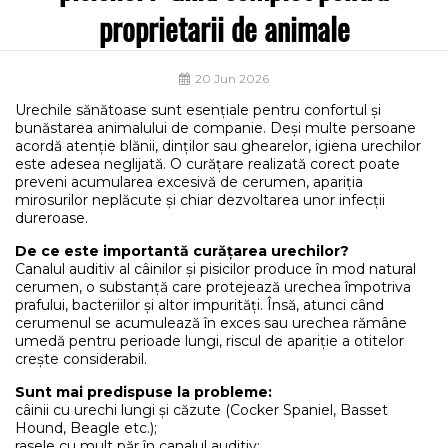
proprietarii de animale
20 Jun 2026
Urechile sănătoase sunt esențiale pentru confortul și
bunăstarea animalului de companie. Deși multe persoane
acordă atenție blănii, dinților sau ghearelor, igiena urechilor
este adesea neglijată. O curățare realizată corect poate
preveni acumularea excesivă de cerumen, apariția
mirosurilor neplăcute și chiar dezvoltarea unor infecții
dureroase.
De ce este importantă curățarea urechilor?
Canalul auditiv al câinilor și pisicilor produce în mod natural
cerumen, o substanță care protejează urechea împotriva
prafului, bacteriilor și altor impurități. Însă, atunci când
cerumenul se acumulează în exces sau urechea rămâne
umedă pentru perioade lungi, riscul de apariție a otitelor
crește considerabil.
Sunt mai predispuse la probleme:
câinii cu urechi lungi și căzute (Cocker Spaniel, Basset
Hound, Beagle etc.);
rasele cu mult păr în canalul auditiv;