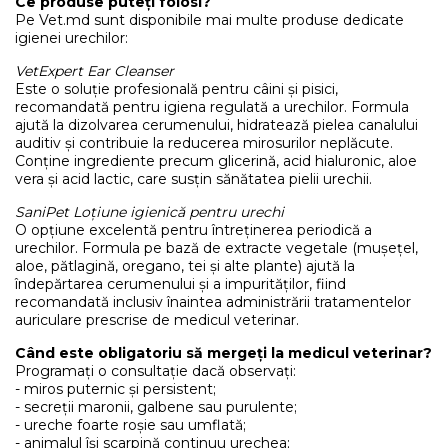
Ce produse puteți folosi?
Pe Vet.md sunt disponibile mai multe produse dedicate
igienei urechilor:
VetExpert Ear Cleanser
Este o soluție profesională pentru câini și pisici,
recomandată pentru igiena regulată a urechilor. Formula
ajută la dizolvarea cerumenului, hidratează pielea canalului
auditiv și contribuie la reducerea mirosurilor neplăcute.
Conține ingrediente precum glicerină, acid hialuronic, aloe
vera și acid lactic, care susțin sănătatea pielii urechii.
SaniPet Loțiune igienică pentru urechi
O opțiune excelentă pentru întreținerea periodică a
urechilor. Formula pe bază de extracte vegetale (mușețel,
aloe, pătlagină, oregano, tei și alte plante) ajută la
îndepărtarea cerumenului și a impurităților, fiind
recomandată inclusiv înaintea administrării tratamentelor
auriculare prescrise de medicul veterinar.
Când este obligatoriu să mergeți la medicul veterinar?
Programați o consultație dacă observați:
- miros puternic și persistent;
- secreții maronii, galbene sau purulente;
- ureche foarte roșie sau umflată;
- animalul își scarpină continuu urechea;