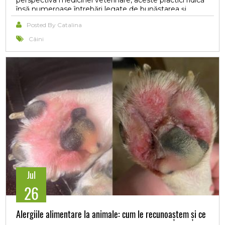
perspectiva medicinei veterinare, aceste practici ridică
însă numeroase întrebări legate de bunăstarea și
sănătatea animalelor.
Posted By Catalina
Câini
Jul
26
Alergiile alimentare la animale: cum le recunoaștem și ce