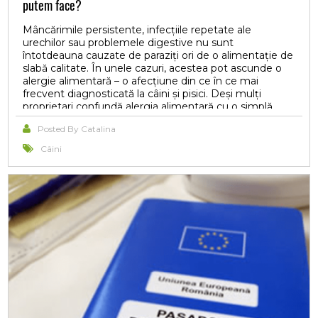
putem face?
Mâncărimile persistente, infecțiile repetate ale
urechilor sau problemele digestive nu sunt
întotdeauna cauzate de paraziți ori de o alimentație de
slabă calitate. În unele cazuri, acestea pot ascunde o
alergie alimentară – o afecțiune din ce în ce mai
frecvent diagnosticată la câini și pisici. Deși mulți
proprietari confundă alergia alimentară cu o simplă
intoleranță digestivă, cele două afecțiuni sunt diferite și
Posted By Catalina
necesită abordări distincte.
Câini