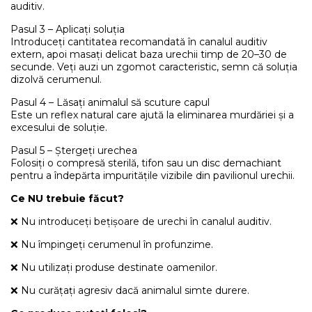
auditiv.
Pasul 3 – Aplicați soluția
Introduceți cantitatea recomandată în canalul auditiv
extern, apoi masați delicat baza urechii timp de 20–30 de
secunde. Veți auzi un zgomot caracteristic, semn că soluția
dizolvă cerumenul.
Pasul 4 – Lăsați animalul să scuture capul
Este un reflex natural care ajută la eliminarea murdăriei și a
excesului de soluție.
Pasul 5 – Ștergeți urechea
Folosiți o compresă sterilă, tifon sau un disc demachiant
pentru a îndepărta impuritățile vizibile din pavilionul urechii.
Ce NU trebuie făcut?
❌ Nu introduceți bețișoare de urechi în canalul auditiv.
❌ Nu împingeți cerumenul în profunzime.
❌ Nu utilizați produse destinate oamenilor.
❌ Nu curățați agresiv dacă animalul simte durere.