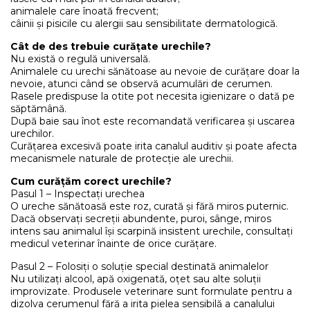
animalele care înoată frecvent;
câinii și pisicile cu alergii sau sensibilitate dermatologică.
Cât de des trebuie curățate urechile?
Nu există o regulă universală.
Animalele cu urechi sănătoase au nevoie de curățare doar la
nevoie, atunci când se observă acumulări de cerumen.
Rasele predispuse la otite pot necesita igienizare o dată pe
săptămână.
După baie sau înot este recomandată verificarea și uscarea
urechilor.
Curățarea excesivă poate irita canalul auditiv și poate afecta
mecanismele naturale de protecție ale urechii.
Cum curățăm corect urechile?
Pasul 1 – Inspectați urechea
O ureche sănătoasă este roz, curată și fără miros puternic.
Dacă observați secreții abundente, puroi, sânge, miros
intens sau animalul își scarpină insistent urechile, consultați
medicul veterinar înainte de orice curățare.
Pasul 2 – Folosiți o soluție special destinată animalelor
Nu utilizați alcool, apă oxigenată, oțet sau alte soluții
improvizate. Produsele veterinare sunt formulate pentru a
dizolva cerumenul fără a irita pielea sensibilă a canalului