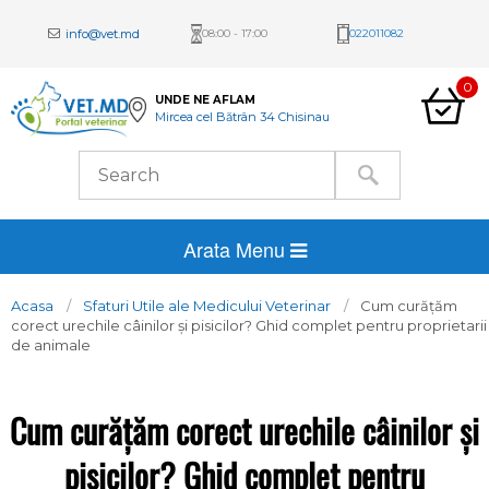
info@vet.md
08:00 - 17:00
022011082
0
UNDE NE AFLAM
Mircea cel Bătrân 34 Chisinau
Arata Menu
Acasa
Sfaturi Utile ale Medicului Veterinar
Cum curățăm
corect urechile câinilor și pisicilor? Ghid complet pentru proprietarii
de animale
Cum curățăm corect urechile câinilor și
pisicilor? Ghid complet pentru