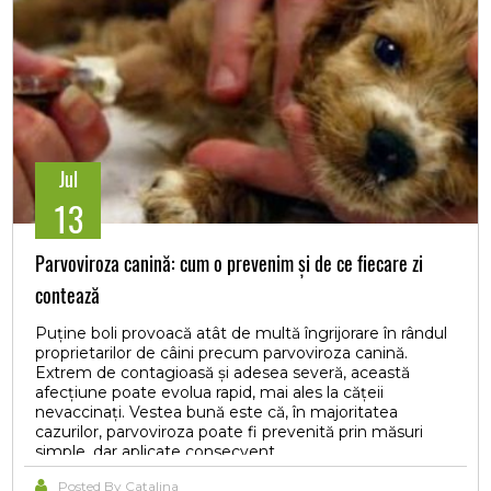
Jul
13
Parvoviroza canină: cum o prevenim și de ce fiecare zi
contează
Puține boli provoacă atât de multă îngrijorare în rândul
proprietarilor de câini precum parvoviroza canină.
Extrem de contagioasă și adesea severă, această
afecțiune poate evolua rapid, mai ales la cățeii
nevaccinați. Vestea bună este că, în majoritatea
cazurilor, parvoviroza poate fi prevenită prin măsuri
simple, dar aplicate consecvent.
Posted By Catalina