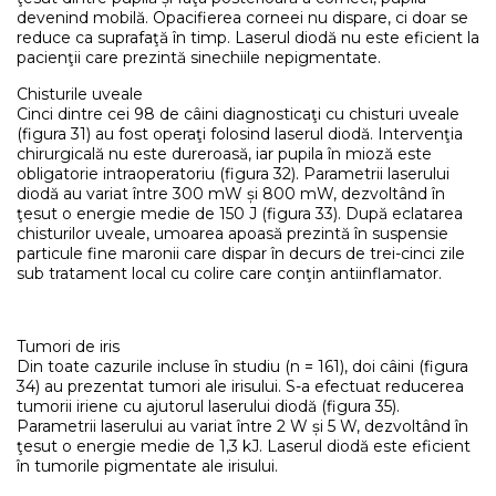
devenind mobilă. Opacifierea corneei nu dispare, ci doar se
reduce ca suprafaţă în timp. Laserul diodă nu este eficient la
pacienţii care prezintă sinechiile nepigmentate.
Chisturile uveale
Cinci dintre cei 98 de câini diag­nosticaţi cu chisturi uveale
(figura 31) au fost operaţi folosind laserul diodă. Intervenţia
chirurgicală nu este dureroasă, iar pupila în mioză este
obligatorie intraoperatoriu (figura 32). Parametrii laserului
diodă au variat între 300 mW și 800 mW, dezvoltând în
ţesut o energie medie de 150 J (figura 33). După eclatarea
chisturilor uveale, umoarea apoasă prezintă în suspensie
particule fine maronii care dispar în decurs de trei-cinci zile
sub tratament local cu colire care conţin antiinflamator.
Tumori de iris
Din toate cazurile incluse în studiu (n = 161), doi câini (figura
34) au prezentat tumori ale irisului. S-a efectuat reducerea
tumorii iriene cu ajutorul laserului diodă (figura 35).
Parametrii laserului au variat între 2 W și 5 W, dezvoltând în
ţesut o energie medie de 1,3 kJ. Laserul diodă este eficient
în tumorile pigmentate ale irisului.