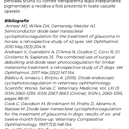
perioadă scurtă cu cornee transparentă după îndepărtarea
pigmentaţiei și recidiva a fost prezentă în toate cazurile
operate.
Bibliografie
Annear MJ, Wilkie DA, Gemensky-Metzler AJ.
Semiconductor diode laser transscleral
cyclophotocoagulation for the treatment of glaucoma in
horses: a retrospective study of 42 eyes. Vet Ophthalmol.
2010 May;13(3):204-9.
Andreani V, Guandalini A, D’Anna N, Giudice C, Corvi R, Di
Girolamo N, Sapienza JS. The combined use of surgical
debulking and diode laser photocoagulation for limbal
melanoma treatment: a retrospective study of 21 dogs. Vet
Ophthalmol. 2017 Mar;20(2):147-154.
Bădicu A, Ionașcu I, Birţoiu A. (2015). Diode endoscopic
cyclophotocoagulation in veterinary ophthalmology.
Scientific Works. Series C. Veterinary Medicine. Vol. LXI (1)
ISSN 2065-1295; ISSN 2067-3663 (Online); ISSN-L 2065-1295,
pages 88-91.
Cook C, Davidson M, Brinkmann M, Priehs D, Abrams K,
Nasisse M. Diode laser transscleral cyclophotocoagulation
for the treatment of glaucoma in dogs: results of six- and
twelve-month follow-up. Veterinary Comparative
Ophthalmology. 1997;7(3):148-154.