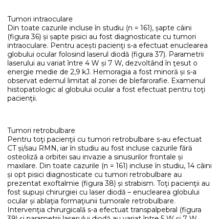
Tumori intraoculare
Din toate cazurile incluse în studiu (n = 161), șapte câini
(figura 36) și șapte pisici au fost diagnosticate cu tumori
intraoculare. Pentru acești pacienţi s-a efectuat enuclearea
globului ocular folosind laserul diodă (figura 37). Parametrii
laserului au variat între 4 W și 7 W, dezvoltând în ţesut o
energie medie de 2,9 kJ. Hemoragia a fost minoră și s-a
observat edemul limitat al zonei de blefarorafie. Examenul
histopatologic al globului ocular a fost efectuat pentru toţi
pacienţii.
Tumori retrobulbare
Pentru toţi pacienţii cu tumori retrobulbare s-au efectuat
CT și/sau RMN, iar în studiu au fost incluse cazurile fără
osteoliză a orbitei sau invazie a sinusurilor frontale și
maxilare. Din toate cazurile (n = 161) incluse în studiu, 14 câini
și opt pisici diagnosticate cu tumori retrobulbare au
prezentat exoftalmie (figura 38) și strabism. Toţi pacienţii au
fost supuși chirurgiei cu laser diodă – enuclearea globului
ocular și ablaţia formaţiunii tumorale retrobulbare.
Intervenţia chirurgicală s-a efectuat transpalpebral (figura
39) și parametrii laserului diodă au variat între 5 W și 7 W,