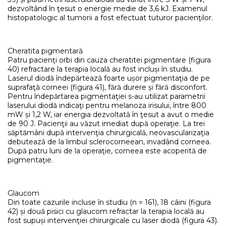
dezvoltând în ţesut o energie medie de 3,6 kJ. Examenul
histopatologic al tumorii a fost efectuat tuturor pacienţilor.
Cheratita pigmentară
Patru pacienţi orbi din cauza cheratitei pigmentare (figura
40) refractare la terapia locală au fost incluși în studiu.
Laserul diodă îndepărtează foarte ușor pigmentaţia de pe
suprafaţă corneei (figura 41), fără durere și fără disconfort.
Pentru îndepărtarea pigmentaţiei s-au utilizat parametrii
laserului diodă indicaţi pentru melanoza irisului, între 800
mW și 1,2 W, iar energia dezvoltată în ţesut a avut o medie
de 90 J. Pacienţii au văzut imediat după operaţie. La trei
săptămâni după intervenţia chirurgicală, neovascularizaţia
debutează de la limbul sclerocorneean, invadând corneea.
După patru luni de la operaţie, corneea este acoperită de
pigmentaţie.
Glaucom
Din toate cazurile incluse în studiu (n = 161), 18 câini (figura
42) și două pisici cu glaucom refractar la terapia locală au
fost supuși intervenţiei chirurgicale cu laser diodă (figura 43).