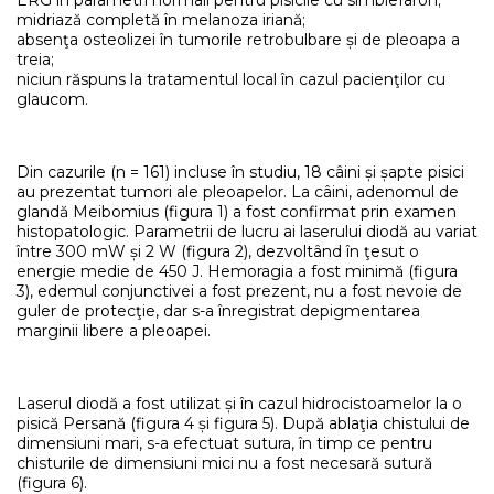
ERG în parametri normali pentru pisicile cu simblefaron;
midriază completă în melanoza iriană;
absenţa osteolizei în tumorile retrobulbare și de pleoapa a
treia;
niciun răspuns la tratamentul local în cazul pacienţilor cu
glaucom.
Din cazurile (n = 161) incluse în studiu, 18 câini și șapte pisici
au prezentat tumori ale pleoapelor. La câini, adenomul de
glandă Meibomius (figura 1) a fost confirmat prin examen
histopatologic. Parametrii de lucru ai laserului diodă au variat
între 300 mW și 2 W (figura 2), dezvoltând în ţesut o
energie medie de 450 J. Hemoragia a fost minimă (figura
3), edemul conjunctivei a fost prezent, nu a fost nevoie de
guler de protecţie, dar s-a înregistrat depigmentarea
marginii libere a pleoapei.
Laserul diodă a fost utilizat și în cazul hidrocistoamelor la o
pisică Persană (figura 4 și figura 5). După ablaţia chistului de
dimensiuni mari, s-a efectuat sutura, în timp ce pentru
chisturile de dimensiuni mici nu a fost necesară sutură
(figura 6).