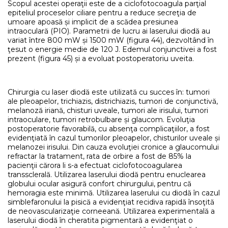
Scopul acestei operaţii este de a ciclofotocoagula parţial
epiteliul proceselor ciliare pentru a reduce secreţia de
umoare apoasă și implicit de a scădea presiunea
intraoculară (PIO). Parametrii de lucru ai laserului diodă au
variat între 800 mW și 1500 mW (figura 44), dezvoltând în
ţesut o energie medie de 120 J. Edemul conjunctivei a fost
prezent (figura 45) și a evoluat postoperatoriu uveita.
Chirurgia cu laser diodă este utilizată cu succes în: tumori
ale pleoapelor, trichiazis, districhiazis, tumori de conjunctivă,
melanoză iriană, chisturi uveale, tumori ale irisului, tumori
intraoculare, tumori retrobulbare și glaucom. Evoluţia
postoperatorie favorabilă, cu absenţa complicaţiilor, a fost
evidenţiată în cazul tumorilor pleoapelor, chisturilor uveale și
melanozei irisului. Din cauza evoluţiei cronice a glaucomului
refractar la tratament, rata de orbire a fost de 85% la
pacienţii cărora li s-a efectuat ciclofotocoagularea
transsclerală. Utilizarea laserului diodă pentru enuclearea
globului ocular asigură confort chirurgului, pentru că
hemoragia este minimă. Utilizarea laserului cu diodă în cazul
simblefaronului la pisică a evidenţiat recidiva rapidă însoţită
de neovascularizaţie corneeană. Utilizarea experimentală a
laserului diodă în cheratita pigmentară a evidenţiat o