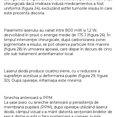
chirurgicală dacă midriaza indusă medicamentos a fost
uniformă (figura 24), excluzând astfel tumorile irisului în care
este prezentă discoria.
Parametrii laserului au variat între 800 mW și 1,2 W,
dezvoltând în ţesut o energie medie de 175 J (figura 26). În
timpul intervenţiei chirurgicale, după carbonizarea zonei
pigmentate a irisului, se pot observa particule fine maronii
(figura 28) în umoarea apoasă, care dispar în decurs de cinci
zile sub tratament antiinflamator local.
Laserul diodă produce cicatrici iriene, cu o reducere a
suprafeţei acestuia și deformarea pupilei (figura 29, figura
30). După operaţie, inflamaţia este minimă.
Sinechia anterioară și PPM
La șase pisici cu sinechie anterioară și persistenţă de
membrană pupilară (PPM), după operaţia utilizând laserul
diodă, câmpul vizual s-a mărit datorită secţionării bridelor de
ţesut dintre pupilă și faţa posterioară a corneei, pupila