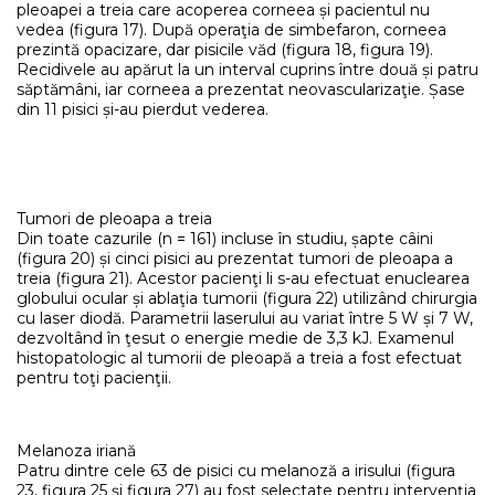
pleoapei a treia care acoperea corneea și pacientul nu
vedea (figura 17). După operaţia de simbefaron, corneea
prezintă opacizare, dar pisicile văd (figura 18, figura 19).
Recidivele au apărut la un interval cuprins între două și patru
săptămâni, iar corneea a prezentat neovascularizaţie. Șase
din 11 pisici și-au pierdut vederea.
Tumori de pleoapa a treia
Din toate cazurile (n = 161) incluse în studiu, șapte câini
(figura 20) și cinci pisici au prezentat tumori de pleoapa a
treia (figura 21). Acestor pacienţi li s-au efectuat enuclearea
globului ocular și ablaţia tumorii (figura 22) utilizând chirurgia
cu laser diodă. Parametrii laserului au variat între 5 W și 7 W,
dezvoltând în ţesut o energie medie de 3,3 kJ. Examenul
histopatologic al tumorii de pleoapă a treia a fost efectuat
pentru toţi pacienţii.
Melanoza iriană
Patru dintre cele 63 de pisici cu melanoză a irisului (figura
23, figura 25 și figura 27) au fost selectate pentru intervenţia