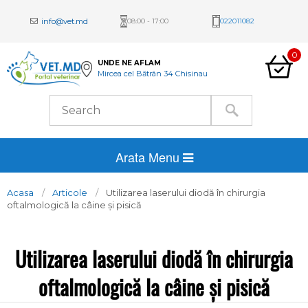
info@vet.md
08:00 - 17:00
022011082
0
UNDE NE AFLAM
Mircea cel Bătrân 34 Chisinau
Arata Menu
Acasa
Articole
Utilizarea laserului diodă în chirurgia
oftalmologică la câine și pisică
Utilizarea laserului diodă în chirurgia
oftalmologică la câine și pisică