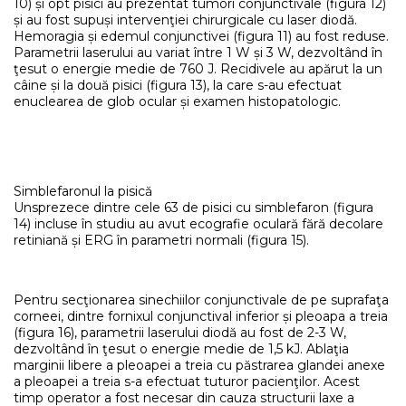
10) și opt pisici au prezentat tumori conjunctivale (figura 12)
și au fost supuși intervenţiei chirurgicale cu laser diodă.
Hemoragia și edemul conjunctivei (figura 11) au fost reduse.
Parametrii laserului au variat între 1 W și 3 W, dezvoltând în
ţesut o energie medie de 760 J. Recidivele au apărut la un
câine și la două pisici (figura 13), la care s-au efectuat
enuclearea de glob ocular și examen histopatologic.
Simblefaronul la pisică
Unsprezece dintre cele 63 de pisici cu simblefaron (figura
14) incluse în studiu au avut ecografie oculară fără decolare
retiniană și ERG în parametri normali (figura 15).
Pentru secţionarea sinechiilor conjunctivale de pe suprafaţa
corneei, dintre fornixul conjunctival inferior și pleoapa a treia
(figura 16), parametrii laserului diodă au fost de 2-3 W,
dezvoltând în ţesut o energie medie de 1,5 kJ. Ablaţia
marginii libere a pleoapei a treia cu păstrarea glandei anexe
a pleoapei a treia s-a efectuat tuturor pacienţilor. Acest
timp operator a fost necesar din cauza structurii laxe a