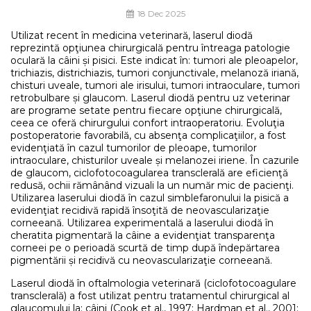
18 Dec 2025
Utilizat recent în medicina veterinară, laserul diodă
reprezintă opţiunea chirurgicală pentru întreaga patologie
oculară la câini și pisici. Este indicat în: tumori ale pleoapelor,
trichiazis, districhiazis, tumori conjunctivale, melanoză iriană,
chisturi uveale, tumori ale irisului, tumori intraoculare, tumori
retrobulbare și glaucom. Laserul diodă pentru uz veterinar
are programe setate pentru fiecare opţiune chirurgicală,
ceea ce oferă chirurgului confort intraoperatoriu. Evoluţia
postoperatorie favorabilă, cu absenţa complicaţiilor, a fost
evidenţiată în cazul tumorilor de pleoape, tumorilor
intraoculare, chisturilor uveale și melanozei iriene. În cazurile
de glaucom, ciclofotocoagularea transclerală are eficienţă
redusă, ochii rămânând vizuali la un număr mic de pacienţi.
Utilizarea laserului diodă în cazul simblefaronului la pisică a
evidenţiat recidivă rapidă însoţită de neovascularizaţie
corneeană. Utilizarea experimentală a laserului diodă în
cheratita pigmentară la câine a evidenţiat transparenţa
corneei pe o perioadă scurtă de timp după îndepărtarea
pigmentării și recidivă cu neovascularizaţie corneeană.
Laserul diodă în oftalmologia veterinară (ciclofotocoagulare
transclerală) a fost utilizat pentru tratamentul chirurgical al
glaucomului la: câini (Cook et al., 1997; Hardman et al., 2001;