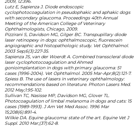
2009, 12:396.
Lutz E, Sapienza J. Diode endoscopic
cyclophotocoagulation in pseudophakic and aphakic dogs
with secondary glaucoma. Proceedings 40th Annual
Meeting of the American College of Veterinary
Ophthalmologists, Chicago, 2009.
Pizzirani S, Davidson MG, Gilger BC. Transpupillary diode
laser retinopexy in dogs: ophthalmoscopic, fluorescein
angiographic and histopathologic study. Vet Ophthalmol.
2003 Sep;6(3):227-35.
Sapienza JS, van der Woerdt A. Combined transscleral diode
laser cyclophotocoagulation and Ahmed
gonioimplantation in dogs with primary glaucoma: 51
cases (1996-2004). Vet Ophthalmol. 2005 Mar-Apr;8(2):121-7.
Spiess B. The use of lasers in veterinary ophthalmology:
recommendations based on literature. Photon Lasers Med.
2012 May;1:95-102.
Sullivan TC, Nasisse MP, Davidson MG, Glover TL.
Photocoagulation of limbal melanoma in dogs and cats: 15
cases (1989-1993). J Am Vet Med Assoc. 1996 Mar
15;208(6):891-4.
Wilkie DA. Equine glaucoma: state of the art. Equine Vet J
Suppl. 2010 Mar;(37):62-8.