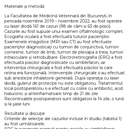
Materiale și metodă
La Facultatea de Medicină Veterinară din București, în
perioada noiembrie 2019 – noiembrie 2022, au fost operate
cu laser diodă 161 de cazuri (98 de câini și 63 de pisici).
Cazurile au fost supuse unui examen oftalmologic complet.
Ecografia oculară a fost efectuată tuturor pacienţilor.
Examenele imagistice (MRI sau CT) au fost efectuate
pacienţilor diagnosticaţi cu tumori de conjunctivă, tumori
corneene, tumori de limb, tumori de pleoapa a treia, tumori
intraoculare și retrobulbare. Electroretinografia (ERG) a fost
efectuată pisicilor diag­nosticate cu simblefaron, iar
intervenţia chirurgicală a fost efectuată pisicilor la care
retina era funcţională. Intervenţiile chirurgicale s-au efectuat
sub anestezie inhalatorie generală. După operaţia cu laser
diodă, gulerul de protecţie nu este obligatoriu. Tratamentul
local postoperatoriu s-a efectuat cu colire cu antibiotic, acid
hialuronic și antiinflamatoare timp de 21 de zile.
Recontroalele postoperatorii sunt obligatorii la 14 zile, o lună
și la şase luni.
Rezultate și discuţie
Criteriile de selecţie ale cazurilor incluse în studiu (tabelul 1)
au fost următoarele: