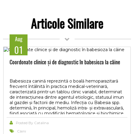
Articole Similare
Aug
01
Coordonate clinice și de diagnostic în babesioza la câine
Babesioza canină reprezintă o boală hemoparazitară
frecvent întâlnită în practica medical-veterinară,
caracterizată printr-un tablou clinic variabil, determinat
de interacțiunea dintre agentul etiologic, statusul imun
al gazdei și factorii de mediu. Infecția cu Babesia spp.
determină, în principal, hemoliză intra- și extravasculară,
fiind asociată cu modificări hematologice și biochimice
semnificative, care pot evolua de la forme subclinice
Posted By Catalina
până la sindroame severe, cu afectare multiorganică.
Manifestările clinice sunt adesea nespecifice și includ
Câini