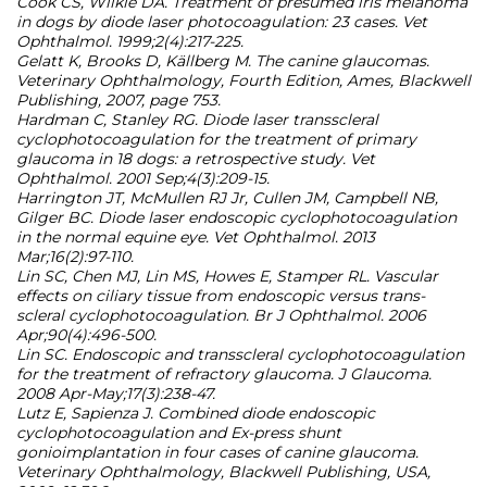
Cook CS, Wilkie DA. Treatment of presumed iris melanoma
in dogs by diode laser photocoagulation: 23 cases. Vet
Ophthalmol. 1999;2(4):217-225.
Gelatt K, Brooks D, Källberg M. The canine glaucomas.
Veterinary Ophthalmology, Fourth Edition, Ames, Blackwell
Publishing, 2007, page 753.
Hardman C, Stanley RG. Diode laser transscleral
cyclophotocoagulation for the treatment of primary
glaucoma in 18 dogs: a retrospective study. Vet
Ophthalmol. 2001 Sep;4(3):209-15.
Harrington JT, McMullen RJ Jr, Cullen JM, Campbell NB,
Gilger BC. Diode laser endoscopic cyclophotocoagulation
in the normal equine eye. Vet Ophthalmol. 2013
Mar;16(2):97-110.
Lin SC, Chen MJ, Lin MS, Howes E, Stamper RL. Vascular
effects on ciliary tissue from endoscopic versus trans-
scleral cyclophotocoagulation. Br J Ophthalmol. 2006
Apr;90(4):496-500.
Lin SC. Endoscopic and transscleral cyclophotocoagulation
for the treatment of refractory glaucoma. J Glaucoma.
2008 Apr-May;17(3):238-47.
Lutz E, Sapienza J. Combined diode endoscopic
cyclophotocoagulation and Ex-press shunt
gonioimplantation in four cases of canine glaucoma.
Veterinary Ophthalmology, Blackwell Publishing, USA,