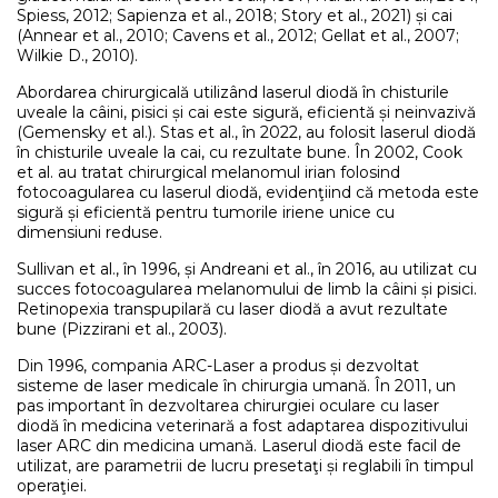
Spiess, 2012; Sapienza et al., 2018; Story et al., 2021) și cai
(Annear et al., 2010; Cavens et al., 2012; Gellat et al., 2007;
Wilkie D., 2010).
Abordarea chirurgicală utilizând laserul diodă în chisturile
uveale la câini, pisici și cai este sigură, eficientă și neinvazivă
(Gemensky et al.). Stas et al., în 2022, au folosit laserul diodă
în chisturile uveale la cai, cu rezultate bune. În 2002, Cook
et al. au tratat chirurgical melanomul irian folosind
fotocoagularea cu laserul diodă, evidenţiind că metoda este
sigură și eficientă pentru tumorile iriene unice cu
dimensiuni reduse.
Sullivan et al., în 1996, și Andreani et al., în 2016, au utilizat cu
succes fotocoagularea melanomului de limb la câini și pisici.
Retinopexia transpupilară cu laser diodă a avut rezultate
bune (Pizzirani et al., 2003).
Din 1996, compania ARC-Laser a produs și dezvoltat
sisteme de laser medicale în chirurgia umană. În 2011, un
pas important în dezvoltarea chirurgiei oculare cu laser
diodă în medicina veterinară a fost adaptarea dispozitivului
laser ARC din medicina umană. Laserul diodă este facil de
utilizat, are parametrii de lucru presetaţi și reglabili în timpul
operaţiei.