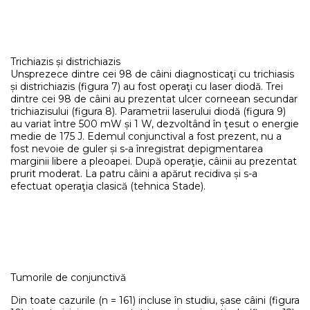
Trichiazis și districhiazis
Unsprezece dintre cei 98 de câini diagnosticaţi cu trichiasis
și districhiazis (figura 7) au fost operaţi cu laser diodă. Trei
dintre cei 98 de câini au prezentat ulcer corneean secundar
trichiazisului (figura 8). Parametrii laserului diodă (figura 9)
au variat între 500 mW și 1 W, dezvoltând în ţesut o energie
medie de 175 J. Edemul conjunctival a fost prezent, nu a
fost nevoie de guler și s-a înregistrat depigmentarea
marginii libere a pleoapei. După operaţie, câinii au prezentat
prurit moderat. La patru câini a apărut recidiva și s-a
efectuat operaţia clasică (tehnica Stade).
Tumorile de conjunctivă
Din toate cazurile (n = 161) incluse în studiu, șase câini (figura