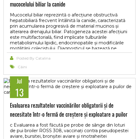
mucocelului biliar la canide
de creștere și sporirea mortalității. Concluziile studiului
subliniază necesitatea implementării unor măsuri
Mucocelul biliar reprezintă o afecțiune obstructivă
integrate de biosecuritate și management, precum și
hepatobiliară frecvent întâlnită la canide, caracterizată
importanța utilizării unui algoritm diagnostic complex
prin acumularea progresivă de material mucinos și
pentru prevenirea și controlul dezechilibrelor
alterarea drenajului biliar. Patogeneza acestei afecțiuni
metabolice.
este multifactorială, fiind implicate tulburările
metabolismului lipidic, endocrinopatiile și modificările
motilității colecistului. Diagnosticul se bazează pe
corelarea semnelor clinice cu modificările biochimice și
Posted By Catalina
ultrasonografice specifice. Managementul terapeutic
conservator urmărește reducerea colestazei,
Câini
stimularea fluxului biliar și controlul tulburărilor
metabolice asociate. Acidul ursodeoxicolic reprezintă
Jul
una dintre principalele molecule utilizate în
managementul afecțiunilor colestatice canine, datorită
13
efectelor sale coleretice și hepatoprotectoare.
Totodată, suplimentarea cu acizi grași omega-3 și
Evaluarea rezultatelor vaccinărilor obligatorii și de
instituirea unui management nutrițional hipolipidic
contribuie la susținerea funcției hepatobiliare și la
necesitate într-o fermă de creștere și exploatare a puilor
stabilizarea profilului lipidic. Abordarea terapeutică
multimodală și monitorizarea periodică a pacienților
de carne
c Evaluarea a fost făcută pe probe de sânge din loturi
rămân esențiale pentru limitarea progresiei
de pui broiler ROSS 308, vaccinați contra pseudopestei
modificărilor hepatobiliare și prevenirea complicațiilor
aviare, bursitei, bronșitei aviare și rinotraheitei
severe asociate mucocelului biliar.