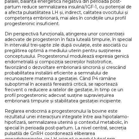
paralel, balanța energetică negativă din perioada post-
partum reduce semnalizarea insulină/IGF-1, cu potențial de
a afecta pulsatilitatea LH și, indirect, calitatea ovocitului și
competența embrionară, mai ales în condițiile unui profil
progesteronic insuficient.
Din perspectivă funcțională, atingerea unor concentrații
adecvate de progesteron în faza luteală timpurie, în special
în intervalul trei-șapte zile după ovulație, este asociată cu
pregătirea optimă a mediului uterin pentru susținerea
conceptusului. Progesteronul modulează expresia genică
endometrială și compoziția secrețiilor histotrofice,
favorizând o dezvoltare embrionară sincronă și crescând
probabilitatea instalării eficiente a semnalului de
recunoaștere maternă a gestației. Când P4 rămâne
suboptimal în această fereastră critică, se raportează
frecvent o reducere a ratelor de gestație, în timp ce un
profil progesteronic adecvat susține supraviețuirea
embrionară timpurie și stabilitatea gestației incipiente.
Reglarea endocrină a progesteronului la bovine este
rezultatul unei interacțiuni integrate între axa hipotalamo-
hipofizară, semnalizarea uterină și contextul metabolic, în
special în perioada post-partum. La nivel central, secreția
pulsatilă de GnRH coordonează eliberarea