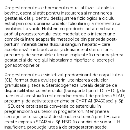
Progesteronul este hormonul central al fazei luteale la
bovine, esențial atât pentru instaurarea și menținerea
gestației, cât și pentru desfășurarea fiziologică a ciclului
estral prin coordonarea undelor foliculare și a momentului
ovulației. La vacile Holstein cu producții lactate ridicate,
profilul progesteronului este modelat de o interacțiune
complexă între adaptările metabolice din perioada post-
partum, intensificarea fluxului sanguin hepatic – care
accelerează metabolizarea și clearance-ul steroizilor –,
precum și de semnalele uterine implicate în recunoașterea
gestației și de reglajul hipotalamo-hipofizar al secreției
gonadotropinelor.
Progesteronul este sintetizat predominant de corpul luteal
(CL), format după ovulație prin luteinizarea celulelor
granuloase și tecale. Steroidogeneza luteală depinde de
disponibilitatea colesterolului (transportat prin LDL/HDL), de
transferul acestuia în mitocondrie mediat de proteina STAR,
precum și de activitatea enzimelor CYP11A1 (P450scc) și 3β-
HSD, care catalizează conversia colesterolului în
pregnenolonă și ulterior în progesteron. Menținerea
secreției este susținută de stimularea tonică prin LH, care
crește expresia STAR și a 3β-HSD; în condiții de suport LH
insuficient, producția luteală de progesteron scade.