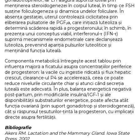
gonadotropinelor, iar LH asigură suportul luteal prin
menținerea steroidogenezei în corpul luteal, în timp ce FSH
susține foliculogeneza și dinamica undelor foliculare. În
absența gestației, uterul controlează ciclicitatea prin
eliberarea pulsatorie de PGF₂α, care inițiază luteoliza și
determină scăderea rapidă a progesteronului; în schimb, în
prezența unui conceptus viabil, interferonul-τ (IFN-τ)
suprimă mecanismele endometriale care declanșează
luteoliza, prevenind apariția pulsurilor luteolitice și
menținând funcția luteală.
Componenta metabolică întregeşte acest tablou prin
influența majoră a ficatului asupra concentrațiilor periferice
de progesteron: la vacile cu ingestie ridicată și flux hepatic
crescut, clearance-ul P4 se accelerează, ceea ce poate
reduce nivelurile circulante chiar și atunci când secreția
luteală este adecvată. În plus, balanța energetică negativă
post-partum, prin modificările insulină/IGF‑1 și ale
disponibilității substraturilor energetice, poate afecta atât
funcția ovariană (prin suport gonadotrop și steroidogeneză),
cât și răspunsul țesuturilor-țintă la progesteron, cu implicații
directe asupra fertilității.
Bibliografie
Akers RM. Lactation and the Mammary Gland. Iowa State
Press. 2002.