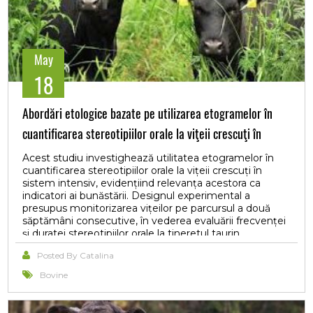
May
18
Abordări etologice bazate pe utilizarea etogramelor în
cuantificarea stereotipiilor orale la viţeii crescuţi în
sistem intensiv
Acest studiu investighează utilitatea etogramelor în
cuantificarea stereotipiilor orale la vițeii crescuți în
sistem intensiv, evidențiind relevanța acestora ca
indicatori ai bunăstării. Designul experimental a
presupus monitorizarea vițeilor pe parcursul a două
săptămâni consecutive, în vederea evaluării frecvenței
și duratei stereotipiilor orale la tineretul taurin.
Rezultatele au evidențiat predominanța stereotipiei
Posted By Catalina
orale exprimate prin supt fictiv, fiind manifestarea
repetitivă cea mai frecventă și intensă, asociată
Bovine
înțărcării precoce, frustrării alimentare și stresului de
mediu. Masticația în gol și linsul obiectelor din adăpost
au sugerat nevoi exploratorii nesatisfăcute, în timp ce