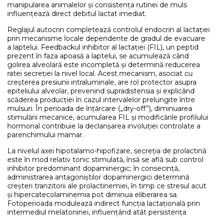
manipularea animalelor și consistența rutinei de muls
influențează direct debitul lactat imediat.
Reglajul autocrin completează controlul endocrin al lactației
prin mecanisme locale dependente de gradul de evacuare
a laptelui. Feedbackul inhibitor al lactației (FIL), un peptid
prezent în faza apoasă a laptelui, se acumulează când
golirea alveolară este incompletă și determină reducerea
ratei secreției la nivel local. Acest mecanism, asociat cu
creșterea presiunii intraluminale, are rol protector asupra
epiteliului alveolar, prevenind supradistensia și explicând
scăderea producției în cazul intervalelor prelungite între
mulsuri. În perioada de înțărcare („dry-off”), diminuarea
stimulării mecanice, acumularea FIL și modificările profilului
hormonal contribuie la declanșarea involuției controlate a
parenchimului mamar.
La nivelul axei hipotalamo-hipofizare, secreția de prolactină
este în mod relativ tonic stimulată, însă se află sub control
inhibitor predominant dopaminergic; în consecință,
administrarea antagoniștilor dopaminergici determină
creșteri tranzitorii ale prolactinemiei, în timp ce stresul acut
și hipercatecolaminemia pot diminua eliberarea sa.
Fotoperioada modulează indirect funcția lactațională prin
intermediul melatoninei, influențând atât persistența