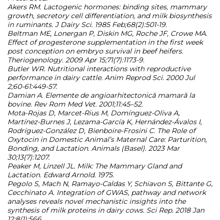
Akers RM. Lactogenic hormones: binding sites, mammary
growth, secretory cell differentiation, and milk biosynthesis
in ruminants. J Dairy Sci. 1985 Feb;68(2):501-19.
Beltman ME, Lonergan P, Diskin MG, Roche JF, Crowe MA.
Effect of progesterone supplementation in the first week
post conception on embryo survival in beef heifers.
Theriogenology. 2009 Apr 15;71(7):1173-9.
Butler WR. Nutritional interactions with reproductive
performance in dairy cattle. Anim Reprod Sci. 2000 Jul
2;60-61:449-57.
Damian A. Elemente de angioarhitectonică mamară la
bovine. Rev Rom Med Vet. 2001;11:45–52.
Mota-Rojas D, Marcet-Rius M, Domínguez-Oliva A,
Martínez-Burnes J, Lezama-García K, Hernández-Ávalos I,
Rodríguez-González D, Bienboire-Frosini C. The Role of
Oxytocin in Domestic Animal’s Maternal Care: Parturition,
Bonding, and Lactation. Animals (Basel). 2023 Mar
30;13(7):1207.
Peaker M, Linzell JL. Milk: The Mammary Gland and
Lactation. Edward Arnold. 1975.
Pegolo S, Mach N, Ramayo-Caldas Y, Schiavon S, Bittante G,
Cecchinato A. Integration of GWAS, pathway and network
analyses reveals novel mechanistic insights into the
synthesis of milk proteins in dairy cows. Sci Rep. 2018 Jan
12;8(1):566.