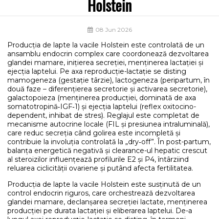
Holstein
08 Jun 2026
Producția de lapte la vacile Holstein este controlată de un
ansamblu endocrin complex care coordonează dezvoltarea
glandei mamare, inițierea secreției, menținerea lactației și
ejecția laptelui. Pe axa reproducție-lactație se disting
mamogeneza (gestație târzie), lactogeneza (peripartum, în
două faze – diferențierea secretorie și activarea secretorie),
galactopoieza (menținerea producției, dominată de axa
somatotropină‑IGF‑1) și ejecția laptelui (reflex oxitocino-
dependent, inhibat de stres). Reglajul este completat de
mecanisme autocrine locale (FIL și presiunea intraluminală),
care reduc secreția când golirea este incompletă și
contribuie la involuția controlată la „dry‑off”. În post-partum,
balanța energetică negativă și clearance-ul hepatic crescut
al steroizilor influențează profilurile E2 și P4, întârziind
reluarea ciclicității ovariene și putând afecta fertilitatea.
Producția de lapte la vacile Holstein este susținută de un
control endocrin riguros, care orchestrează dezvoltarea
glandei mamare, declanșarea secreției lactate, menținerea
producției pe durata lactației și eliberarea laptelui. De-a