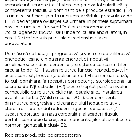
semnale influențează atât steroidogeneza foliculară, cât și
competența foliculului dominant de a produce estradiol (E2)
la un nivel suficient pentru inducerea vârfului preovulator de
LH și declanșarea ovulației. Ca urmare, în primele săptămâni
post-partum sunt frecvent întâlnite fenomene de
„foliculogeneză tăcută” sau unde foliculare anovulatorii, în
care E2 rămâne sub pragurile caracteristice fazei
preovulatorii.
Pe măsură ce lactația progresează și vaca se reechilibrează
energetic, ieșind din balanța energetică negativă,
ameliorarea condiției corporale și creșterea concentrațiilor
circulante de IGF-1 susțin reluarea funcției reproductive. În
acest context, frecvența pulsurilor de LH se normalizează,
foliculii dominanți își recapătă competența steroidogenă, iar
secreția de 17β-estradiol (E2) crește treptat până la niveluri
compatibile cu reluarea ciclicității estrale și cu instalarea
ovulațiilor fertile (Walsh și colab., 2011). Concomitent,
diminuarea progresivă a clearance-ului hepatic relativ al
steroizilor – pe fondul reducerii ingestiei de substanță
uscată raportate la masa corporală și al scăderii fluxului
portal – contribuie la creșterea concentrațiilor plasmatice de
hormoni gonadali, inclusiv E2.
Reglarea producției de progesteron