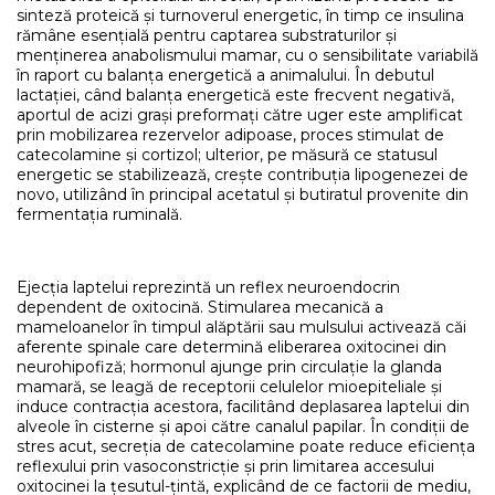
sinteză proteică și turnoverul energetic, în timp ce insulina
rămâne esențială pentru captarea substraturilor și
menținerea anabolismului mamar, cu o sensibilitate variabilă
în raport cu balanța energetică a animalului. În debutul
lactației, când balanța energetică este frecvent negativă,
aportul de acizi grași preformați către uger este amplificat
prin mobilizarea rezervelor adipoase, proces stimulat de
catecolamine și cortizol; ulterior, pe măsură ce statusul
energetic se stabilizează, crește contribuția lipogenezei de
novo, utilizând în principal acetatul și butiratul provenite din
fermentația ruminală.
Ejecția laptelui reprezintă un reflex neuroendocrin
dependent de oxitocină. Stimularea mecanică a
mameloanelor în timpul alăptării sau mulsului activează căi
aferente spinale care determină eliberarea oxitocinei din
neurohipofiză; hormonul ajunge prin circulație la glanda
mamară, se leagă de receptorii celulelor mioepiteliale și
induce contracția acestora, facilitând deplasarea laptelui din
alveole în cisterne și apoi către canalul papilar. În condiții de
stres acut, secreția de catecolamine poate reduce eficiența
reflexului prin vasoconstricție și prin limitarea accesului
oxitocinei la țesutul-țintă, explicând de ce factorii de mediu,