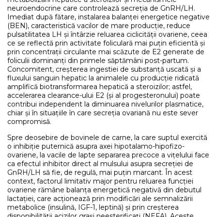
neuroendocrine care controlează secreția de GnRH/LH.
Imediat după fătare, instalarea balanței energetice negative
(BEN), caracteristică vacilor de mare producție, reduce
pulsatilitatea LH și întârzie reluarea ciclicității ovariene, ceea
ce se reflectă prin activitate foliculară mai puțin eficientă și
prin concentrații circulante mai scăzute de E2 generate de
foliculii dominanți din primele săptămâni post-partum.
Concomitent, creșterea ingestiei de substanță uscată și a
fluxului sanguin hepatic la animalele cu producție ridicată
amplifică biotransformarea hepatică a steroizilor; astfel,
accelerarea clearance-ului E2 (și al progesteronului) poate
contribui independent la diminuarea nivelurilor plasmatice,
chiar și în situațiile în care secreția ovariană nu este sever
compromisă.
Spre deosebire de bovinele de carne, la care suptul exercită
o inhibiție puternică asupra axei hipotalamo-hipofizo-
ovariene, la vacile de lapte separarea precoce a vițelului face
ca efectul inhibitor direct al mulsului asupra secreției de
GnRH/LH să fie, de regulă, mai puțin marcant. În acest
context, factorul limitativ major pentru reluarea funcției
ovariene rămâne balanța energetică negativă din debutul
lactației, care acționează prin modificări ale semnalizării
metabolice (insulină, IGF-1, leptină) și prin creșterea
disponibilității acizilor grași neesterificați (NEFA). Aceste