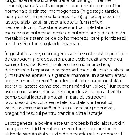
lungul axei reproducție-lactație se disting, în termeni
generali, patru faze fiziologice caracterizate prin profiluri
hormonale distincte: mamogeneza (în gestația târzie),
lactogeneza (în perioada peripartum), galactopoieza (în
lactația stabilizată) și ejecția laptelui (prin reflex
neuroendocrin). Aceste etape sunt completate de
mecanisme autocrine locale de autoreglare și de adaptări
metabolice sistemice de tip homeoreză, care prioritizează
funcția secretorie a glandei mamare.
În gestația târzie, mamogeneza este susținută în principal
de estrogeni și progesteron, care acționează sinergic cu
somatotropina, IGF-1, insulina și hormonii tiroidieni,
determinând expansiunea compartimentului ducto-alveolar
și maturarea epitelială a glandei mamare. În această etapă,
progesteronul exercită un efect inhibitor asupra instalării
secreției lactate complete, menținând un „blocaj” funcțional
asupra mecanismelor secretorii, inclusiv asupra activității
complexului lactoză-sintază. În paralel, estrogenii
favorizează dezvoltarea rețelei ductale și intensifică
vascularizația mamară prin stimularea angiogenezei,
pregătind țesutul pentru tranziția către lactație.
Lactogeneza la bovine este un proces bifazic, alcătuit din
lactogeneza I (diferențierea secretorie, care are loc în
ultimele săptămâni sau zile de gestație) și lactogeneza II