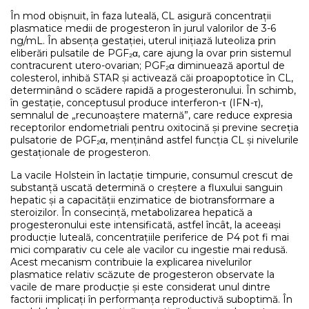
În mod obișnuit, în faza luteală, CL asigură concentrații
plasmatice medii de progesteron în jurul valorilor de 3-6
ng/mL. În absența gestației, uterul inițiază luteoliza prin
eliberări pulsatile de PGF₂α, care ajung la ovar prin sistemul
contracurent utero-ovarian; PGF₂α diminuează aportul de
colesterol, inhibă STAR și activează căi proapoptotice în CL,
determinând o scădere rapidă a progesteronului. În schimb,
în gestație, conceptusul produce interferon-τ (IFN-τ),
semnalul de „recunoaștere maternă”, care reduce expresia
receptorilor endometriali pentru oxitocină și previne secreția
pulsatorie de PGF₂α, menținând astfel funcția CL și nivelurile
gestaționale de progesteron.
La vacile Holstein în lactație timpurie, consumul crescut de
substanță uscată determină o creștere a fluxului sanguin
hepatic și a capacității enzimatice de biotransformare a
steroizilor. În consecință, metabolizarea hepatică a
progesteronului este intensificată, astfel încât, la aceeași
producție luteală, concentrațiile periferice de P4 pot fi mai
mici comparativ cu cele ale vacilor cu ingestie mai redusă.
Acest mecanism contribuie la explicarea nivelurilor
plasmatice relativ scăzute de progesteron observate la
vacile de mare producție și este considerat unul dintre
factorii implicați în performanța reproductivă suboptimă. În