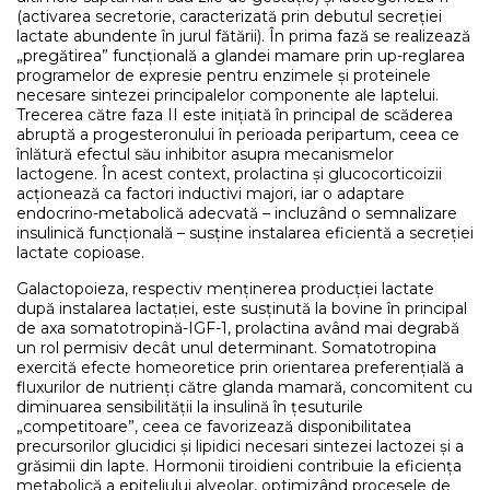
(activarea secretorie, caracterizată prin debutul secreției
lactate abundente în jurul fătării). În prima fază se realizează
„pregătirea” funcțională a glandei mamare prin up-reglarea
programelor de expresie pentru enzimele și proteinele
necesare sintezei principalelor componente ale laptelui.
Trecerea către faza II este inițiată în principal de scăderea
abruptă a progesteronului în perioada peripartum, ceea ce
înlătură efectul său inhibitor asupra mecanismelor
lactogene. În acest context, prolactina și glucocorticoizii
acționează ca factori inductivi majori, iar o adaptare
endocrino-metabolică adecvată – incluzând o semnalizare
insulinică funcțională – susține instalarea eficientă a secreției
lactate copioase.
Galactopoieza, respectiv menținerea producției lactate
după instalarea lactației, este susținută la bovine în principal
de axa somatotropină-IGF-1, prolactina având mai degrabă
un rol permisiv decât unul determinant. Somatotropina
exercită efecte homeoretice prin orientarea preferențială a
fluxurilor de nutrienți către glanda mamară, concomitent cu
diminuarea sensibilității la insulină în țesuturile
„competitoare”, ceea ce favorizează disponibilitatea
precursorilor glucidici și lipidici necesari sintezei lactozei și a
grăsimii din lapte. Hormonii tiroidieni contribuie la eficiența
metabolică a epiteliului alveolar, optimizând procesele de