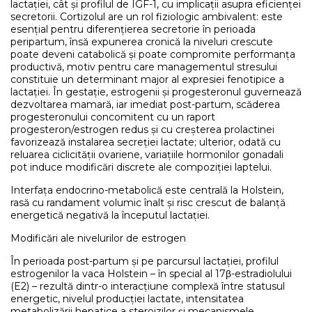
lactației, cât și profilul de IGF-1, cu implicații asupra eficienței
secretorii. Cortizolul are un rol fiziologic ambivalent: este
esențial pentru diferențierea secretorie în perioada
peripartum, însă expunerea cronică la niveluri crescute
poate deveni catabolică și poate compromite performanța
productivă, motiv pentru care managementul stresului
constituie un determinant major al expresiei fenotipice a
lactației. În gestație, estrogenii și progesteronul guvernează
dezvoltarea mamară, iar imediat post-partum, scăderea
progesteronului concomitent cu un raport
progesteron/estrogen redus și cu creșterea prolactinei
favorizează instalarea secreției lactate; ulterior, odată cu
reluarea ciclicității ovariene, variațiile hormonilor gonadali
pot induce modificări discrete ale compoziției laptelui.
Interfața endocrino-metabolică este centrală la Holstein,
rasă cu randament volumic înalt și risc crescut de balanță
energetică negativă la începutul lactației.
Modificări ale nivelurilor de estrogen
În perioada post-partum și pe parcursul lactației, profilul
estrogenilor la vaca Holstein – în special al 17β-estradiolului
(E2) – rezultă dintr-o interacțiune complexă între statusul
energetic, nivelul producției lactate, intensitatea
metabolizării hepatice a steroizilor și mecanismele