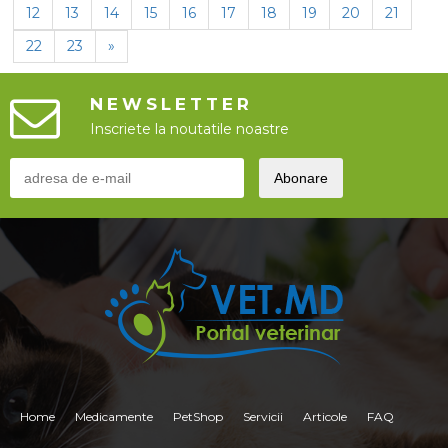
12
13
14
15
16
17
18
19
20
21
22
23
»
NEWSLETTER
Inscriete la noutatile noastre
Home
Medicamente
PetShop
Servicii
Articole
FAQ