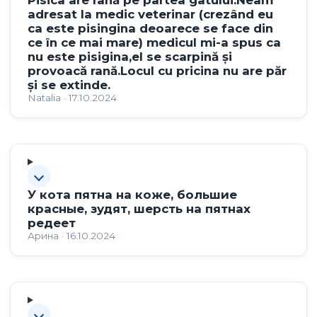
Pisica are rană pe partea gâtului.Neam
adresat la medic veterinar (crezând eu
ca este pisingina deoarece se face din
ce în ce mai mare) medicul mi-a spus ca
nu este pisigina,el se scarpină și
provoacă rană.Locul cu pricina nu are păr
și se extinde.
Natalia · 17.10.2024
У кота пятна на коже, большие
красные, зудят, шерсть на пятнах
редеет
Арина · 16.10.2024