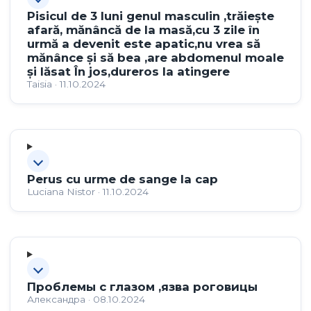
Pisicul de 3 luni genul masculin ,trăiește
afară, mănâncă de la masă,cu 3 zile în
urmă a devenit este apatic,nu vrea să
mănânce și să bea ,are abdomenul moale
și lăsat În jos,dureros la atingere
Taisia · 11.10.2024
Perus cu urme de sange la cap
Luciana Nistor · 11.10.2024
Проблемы с глазом ,язва роговицы
Александра · 08.10.2024