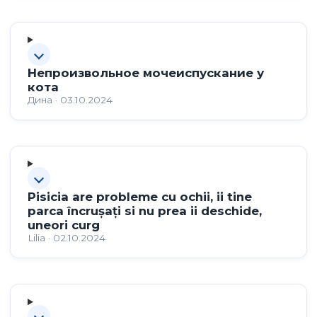
Непроизвольное мочеиспускание у
кота
Дина · 03.10.2024
Pisicia are probleme cu ochii, ii tine
parca încrușați si nu prea ii deschide,
uneori curg
Lilia · 02.10.2024