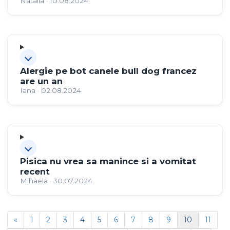
Natalia · 10.08.2024
Alergie pe bot canele bull dog francez
are un an
Iana · 02.08.2024
Pisica nu vrea sa manince si a vomitat
recent
Mihaela · 30.07.2024
«
1
2
3
4
5
6
7
8
9
10
11