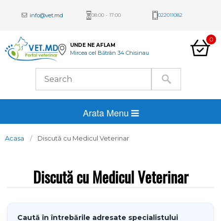
info@vet.md
08:00 - 17:00
022011082
0
UNDE NE AFLAM
Mircea cel Bătrân 34 Chisinau
Arata Menu
Acasa
Discută cu Medicul Veterinar
Discută cu Medicul Veterinar
Caută în întrebările adresate specialistului